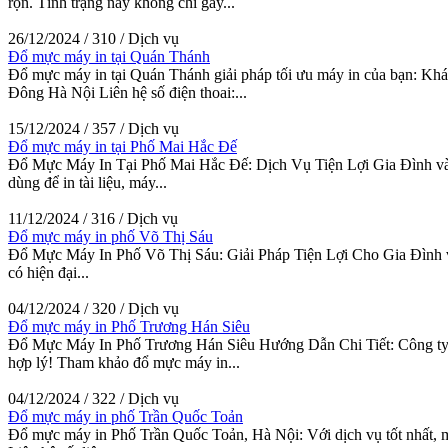
rộn. Tình trạng này không chỉ gây...
26/12/2024
/
310
/
Dịch vụ
Đổ mực máy in tại Quán Thánh
Đổ mực máy in tại Quán Thánh giải pháp tối ưu máy in của bạn: K
Đông Hà Nội Liên hệ số điện thoai:...
15/12/2024
/
357
/
Dịch vụ
Đổ mực máy in tại Phố Mai Hắc Đế
Đổ Mực Máy In Tại Phố Mai Hắc Đế: Dịch Vụ Tiện Lợi Gia Đình và Cô
dùng để in tài liệu, máy...
11/12/2024
/
316
/
Dịch vụ
Đổ mực máy in phố Võ Thị Sáu
Đổ Mực Máy In Phố Võ Thị Sáu: Giải Pháp Tiện Lợi Cho Gia Đình và 
có hiện đại...
04/12/2024
/
320
/
Dịch vụ
Đổ mực máy in Phố Trương Hán Siêu
Đổ Mực Máy In Phố Trương Hán Siêu Hướng Dẫn Chi Tiết: Công ty mự
hợp lý! Tham khảo đổ mực máy in...
04/12/2024
/
322
/
Dịch vụ
Đổ mực máy in phố Trần Quốc Toản
Đổ mực máy in Phố Trần Quốc Toản, Hà Nội: Với dịch vụ tốt nhất, man