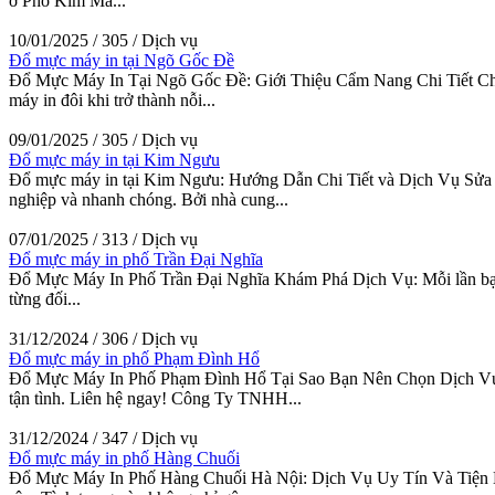
ở Phố Kim Mã...
10/01/2025
/
305
/
Dịch vụ
Đổ mực máy in tại Ngõ Gốc Đề
Đổ Mực Máy In Tại Ngõ Gốc Đề: Giới Thiệu Cẩm Nang Chi Tiết Cho 
máy in đôi khi trở thành nỗi...
09/01/2025
/
305
/
Dịch vụ
Đổ mực máy in tại Kim Ngưu
Đổ mực máy in tại Kim Ngưu: Hướng Dẫn Chi Tiết và Dịch Vụ Sửa C
nghiệp và nhanh chóng. Bởi nhà cung...
07/01/2025
/
313
/
Dịch vụ
Đổ mực máy in phố Trần Đại Nghĩa
Đổ Mực Máy In Phố Trần Đại Nghĩa Khám Phá Dịch Vụ: Mỗi lần bạn cần
từng đối...
31/12/2024
/
306
/
Dịch vụ
Đổ mực máy in phố Phạm Đình Hổ
Đổ Mực Máy In Phố Phạm Đình Hổ Tại Sao Bạn Nên Chọn Dịch Vụ Tậ
tận tình. Liên hệ ngay! Công Ty TNHH...
31/12/2024
/
347
/
Dịch vụ
Đổ mực máy in phố Hàng Chuối
Đổ Mực Máy In Phố Hàng Chuối Hà Nội: Dịch Vụ Uy Tín Và Tiện Lợi