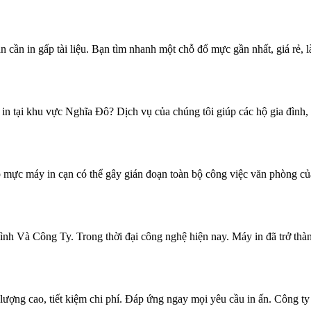
n cần in gấp tài liệu. Bạn tìm nhanh một chỗ đổ mực gần nhất, giá rẻ, 
ại khu vực Nghĩa Đô? Dịch vụ của chúng tôi giúp các hộ gia đình, v
mực máy in cạn có thể gây gián đoạn toàn bộ công việc văn phòng của 
Và Công Ty. Trong thời đại công nghệ hiện nay. Máy in đã trở thành
ợng cao, tiết kiệm chi phí. Đáp ứng ngay mọi yêu cầu in ấn. Công t