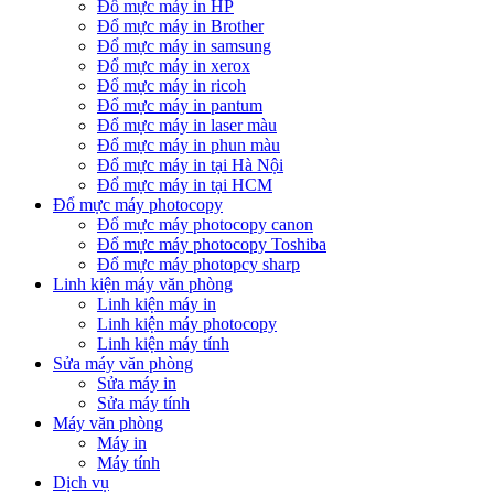
Đổ mực máy in HP
Đổ mực máy in Brother
Đổ mực máy in samsung
Đổ mực máy in xerox
Đổ mực máy in ricoh
Đổ mực máy in pantum
Đổ mực máy in laser màu
Đổ mực máy in phun màu
Đổ mực máy in tại Hà Nội
Đổ mực máy in tại HCM
Đổ mực máy photocopy
Đổ mực máy photocopy canon
Đổ mực máy photocopy Toshiba
Đổ mực máy photopcy sharp
Linh kiện máy văn phòng
Linh kiện máy in
Linh kiện máy photocopy
Linh kiện máy tính
Sửa máy văn phòng
Sửa máy in
Sửa máy tính
Máy văn phòng
Máy in
Máy tính
Dịch vụ