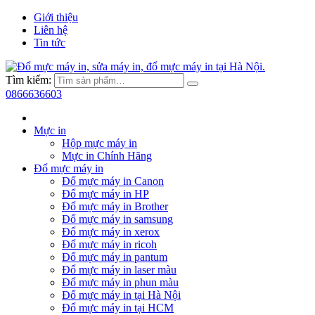
Giới thiệu
Liên hệ
Tin tức
Tìm kiếm:
0866636603
Mực in
Hộp mực máy in
Mực in Chính Hãng
Đổ mực máy in
Đổ mực máy in Canon
Đổ mực máy in HP
Đổ mực máy in Brother
Đổ mực máy in samsung
Đổ mực máy in xerox
Đổ mực máy in ricoh
Đổ mực máy in pantum
Đổ mực máy in laser màu
Đổ mực máy in phun màu
Đổ mực máy in tại Hà Nội
Đổ mực máy in tại HCM