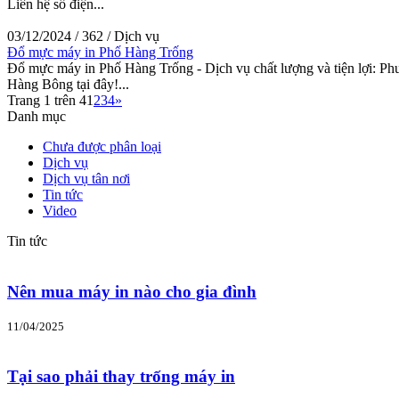
Liên hệ số điện...
03/12/2024
/
362
/
Dịch vụ
Đổ mực máy in Phố Hàng Trống
Đổ mực máy in Phố Hàng Trống - Dịch vụ chất lượng và tiện lợi: Phư
Hàng Bông tại đây!...
Trang 1 trên 4
1
2
3
4
»
Danh mục
Chưa được phân loại
Dịch vụ
Dịch vụ tân nơi
Tin tức
Video
Tin tức
Nên mua máy in nào cho gia đình
11/04/2025
Tại sao phải thay trống máy in