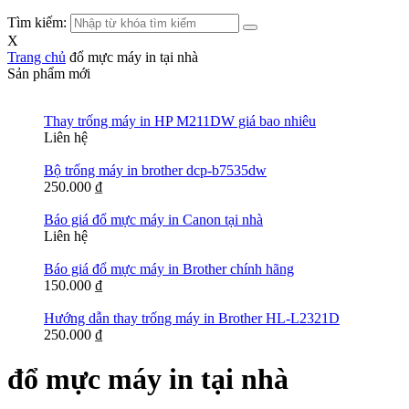
Tìm kiếm:
X
Trang chủ
đổ mực máy in tại nhà
Sản phẩm mới
Thay trống máy in HP M211DW giá bao nhiêu
Liên hệ
Bộ trống máy in brother dcp-b7535dw
250.000
₫
Báo giá đổ mực máy in Canon tại nhà
Liên hệ
Báo giá đổ mực máy in Brother chính hãng
150.000
₫
Hướng dẫn thay trống máy in Brother HL-L2321D
250.000
₫
đổ mực máy in tại nhà