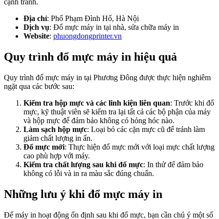
cạnh tranh.
Địa chỉ
: Phố Phạm Đình Hổ, Hà Nội
Dịch vụ
: Đổ mực máy in tại nhà, sửa chữa máy in
Website
:
phuongdongprinter.vn
Quy trình đổ mực máy in hiệu quả
Quy trình đổ mực máy in tại Phương Đông được thực hiện nghiêm
ngặt qua các bước sau:
Kiểm tra hộp mực và các linh kiện liên quan
: Trước khi đổ
mực, kỹ thuật viên sẽ kiểm tra lại tất cả các bộ phận của máy
và hộp mực để đảm bảo không có hỏng hóc nào.
Làm sạch hộp mực
: Loại bỏ các cặn mực cũ để tránh làm
giảm chất lượng in ấn.
Đổ mực mới
: Thực hiện đổ mực mới với loại mực chất lượng
cao phù hợp với máy.
Kiểm tra chất lượng sau khi đổ mực
: In thử để đảm bảo
không có lỗi và in ra màu sắc đúng chuẩn.
Những lưu ý khi đổ mực máy in
Để máy in hoạt động ổn định sau khi đổ mực, bạn cần chú ý một số