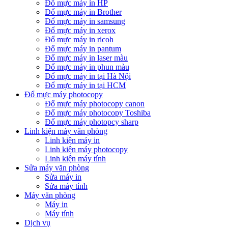
Đổ mực máy in HP
Đổ mực máy in Brother
Đổ mực máy in samsung
Đổ mực máy in xerox
Đổ mực máy in ricoh
Đổ mực máy in pantum
Đổ mực máy in laser màu
Đổ mực máy in phun màu
Đổ mực máy in tại Hà Nội
Đổ mực máy in tại HCM
Đổ mực máy photocopy
Đổ mực máy photocopy canon
Đổ mực máy photocopy Toshiba
Đổ mực máy photopcy sharp
Linh kiện máy văn phòng
Linh kiện máy in
Linh kiện máy photocopy
Linh kiện máy tính
Sửa máy văn phòng
Sửa máy in
Sửa máy tính
Máy văn phòng
Máy in
Máy tính
Dịch vụ