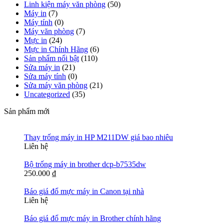
Linh kiện máy văn phòng
(50)
Máy in
(7)
Máy tính
(0)
Máy văn phòng
(7)
Mực in
(24)
Mực in Chính Hãng
(6)
Sản phẩm nổi bật
(110)
Sửa máy in
(21)
Sửa máy tính
(0)
Sửa máy văn phòng
(21)
Uncategorized
(35)
Sản phẩm mới
Thay trống máy in HP M211DW giá bao nhiêu
Liên hệ
Bộ trống máy in brother dcp-b7535dw
250.000
₫
Báo giá đổ mực máy in Canon tại nhà
Liên hệ
Báo giá đổ mực máy in Brother chính hãng