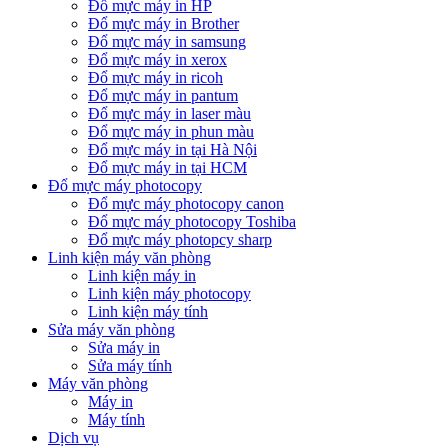
Đổ mực máy in HP
Đổ mực máy in Brother
Đổ mực máy in samsung
Đổ mực máy in xerox
Đổ mực máy in ricoh
Đổ mực máy in pantum
Đổ mực máy in laser màu
Đổ mực máy in phun màu
Đổ mực máy in tại Hà Nội
Đổ mực máy in tại HCM
Đổ mực máy photocopy
Đổ mực máy photocopy canon
Đổ mực máy photocopy Toshiba
Đổ mực máy photopcy sharp
Linh kiện máy văn phòng
Linh kiện máy in
Linh kiện máy photocopy
Linh kiện máy tính
Sửa máy văn phòng
Sửa máy in
Sửa máy tính
Máy văn phòng
Máy in
Máy tính
Dịch vụ