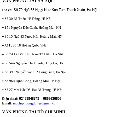
VĂN PHÒNG TẠI HÀ NỘI
Địa chỉ
:
Số 70 Ngõ 68 Ngụy Như Kon Tum,Thanh Xuân, Hà Nội
♦ Số 30 Bà Triệu, Hà Đông, Hà Nội
♦ 151 Nguyễn Đức Cảnh, Hoàng Mai, HN
♦ Số 15 Ngõ 83 Ngọc Hồi, Hoàng Mai, HN
♦ A11 , Số 18 Hoàng Quốc Việt
♦ Số 7A Lê Đức Thọ, Nam Từ Liêm, Hà Nội
♦ Số 54A Nguyễn Chí Thanh, Đống Đa, HN
♦ Số 390 Nguyễn văn Cừ, Long Biên, Hà Nội
♦ Số 96A Định Công, Hoàng Mai, Hà Nội
♦ Số 27 Mai Hắc Đế, Hai Bà Trưng, Hà Nội
Điện thoại:
02439948743 – 0866636603
Email:
mucinphuongdong@gmail.com
VĂN PHÒNG TẠI HỒ CHÍ MINH