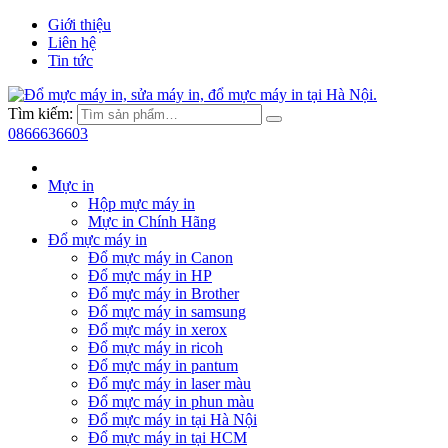
Giới thiệu
Liên hệ
Tin tức
Tìm kiếm:
0866636603
Mực in
Hộp mực máy in
Mực in Chính Hãng
Đổ mực máy in
Đổ mực máy in Canon
Đổ mực máy in HP
Đổ mực máy in Brother
Đổ mực máy in samsung
Đổ mực máy in xerox
Đổ mực máy in ricoh
Đổ mực máy in pantum
Đổ mực máy in laser màu
Đổ mực máy in phun màu
Đổ mực máy in tại Hà Nội
Đổ mực máy in tại HCM