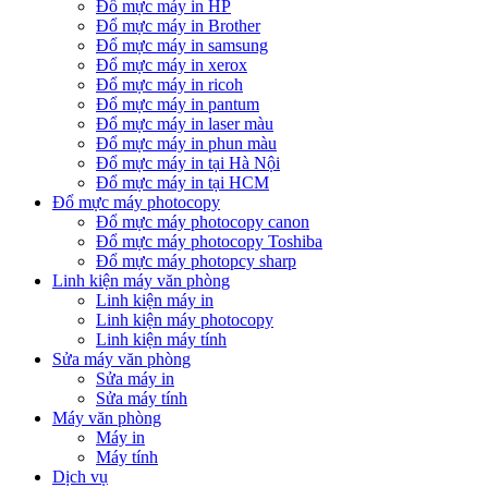
Đổ mực máy in HP
Đổ mực máy in Brother
Đổ mực máy in samsung
Đổ mực máy in xerox
Đổ mực máy in ricoh
Đổ mực máy in pantum
Đổ mực máy in laser màu
Đổ mực máy in phun màu
Đổ mực máy in tại Hà Nội
Đổ mực máy in tại HCM
Đổ mực máy photocopy
Đổ mực máy photocopy canon
Đổ mực máy photocopy Toshiba
Đổ mực máy photopcy sharp
Linh kiện máy văn phòng
Linh kiện máy in
Linh kiện máy photocopy
Linh kiện máy tính
Sửa máy văn phòng
Sửa máy in
Sửa máy tính
Máy văn phòng
Máy in
Máy tính
Dịch vụ