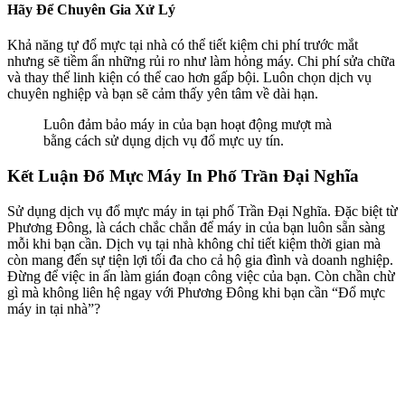
Hãy Để Chuyên Gia Xử Lý
Khả năng tự đổ mực tại nhà có thể tiết kiệm chi phí trước mắt
nhưng sẽ tiềm ẩn những rủi ro như làm hỏng máy. Chi phí sửa chữa
và thay thế linh kiện có thể cao hơn gấp bội. Luôn chọn dịch vụ
chuyên nghiệp và bạn sẽ cảm thấy yên tâm về dài hạn.
Luôn đảm bảo máy in của bạn hoạt động mượt mà
bằng cách sử dụng dịch vụ đổ mực uy tín.
Kết Luận Đổ Mực Máy In Phố Trần Đại Nghĩa
Sử dụng dịch vụ đổ mực máy in tại phố Trần Đại Nghĩa. Đặc biệt từ
Phương Đông, là cách chắc chắn để máy in của bạn luôn sẵn sàng
mỗi khi bạn cần. Dịch vụ tại nhà không chỉ tiết kiệm thời gian mà
còn mang đến sự tiện lợi tối đa cho cả hộ gia đình và doanh nghiệp.
Đừng để việc in ấn làm gián đoạn công việc của bạn. Còn chần chừ
gì mà không liên hệ ngay với Phương Đông khi bạn cần “Đổ mực
máy in tại nhà”?