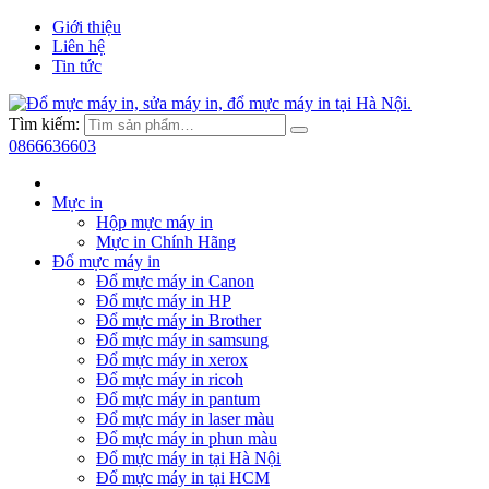
Giới thiệu
Liên hệ
Tin tức
Tìm kiếm:
0866636603
Mực in
Hộp mực máy in
Mực in Chính Hãng
Đổ mực máy in
Đổ mực máy in Canon
Đổ mực máy in HP
Đổ mực máy in Brother
Đổ mực máy in samsung
Đổ mực máy in xerox
Đổ mực máy in ricoh
Đổ mực máy in pantum
Đổ mực máy in laser màu
Đổ mực máy in phun màu
Đổ mực máy in tại Hà Nội
Đổ mực máy in tại HCM