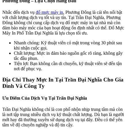
Phương Đông – Lựa Chọn Hàng Đầu
Nhắc đến dịch vụ
đổ mực máy in.
Phương Đông là cái tên nổi bật
với chất lượng dịch vụ tốt và uy tín. Tại Trần Đại Nghĩa, Phương
Đông không chỉ cung cấp dịch vụ đổ mực máy in tại nhà mà còn
đảm bảo máy móc của bạn hoạt động ổn định nhất có thể. Đổ Mực
Máy In Phố Trần Đại Nghĩa là lựa chọn tối ưu.
Nhanh chóng: Kỹ thuật viên có mặt trong vòng 30 phút sau
khi nhận cuộc gọi.
Chất lượng: Mực in đảm bảo nguồn gốc rõ ràng, không gây
tắc đầu phun.
Tiện lợi: Bạn không cần di chuyển, kỹ thuật viên sẽ đến tận
nơi để phục vụ.
Địa Chỉ Thay Mực In Tại Trần Đại Nghĩa Cho Gia
Đình Và Công Ty
Ưu Điểm Của Dịch Vụ Tại Trấn Đại Nghĩa
Trần Đại Nghĩa không chỉ là con phố nhộn nhịp trung tâm mà còn
là nơi tập trung nhiều dịch vụ kỹ thuật chất lượng. Dù bạn là người
mới hay đã thường xuyên sử dụng dịch vụ tại đây. Đều có thể yên
tâm về độ chuyên nghiệp và độ tin cậy.