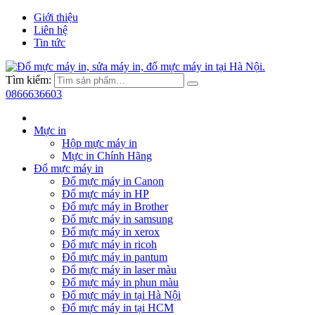
Giới thiệu
Liên hệ
Tin tức
Tìm kiếm:
0866636603
Mực in
Hộp mực máy in
Mực in Chính Hãng
Đổ mực máy in
Đổ mực máy in Canon
Đổ mực máy in HP
Đổ mực máy in Brother
Đổ mực máy in samsung
Đổ mực máy in xerox
Đổ mực máy in ricoh
Đổ mực máy in pantum
Đổ mực máy in laser màu
Đổ mực máy in phun màu
Đổ mực máy in tại Hà Nội
Đổ mực máy in tại HCM