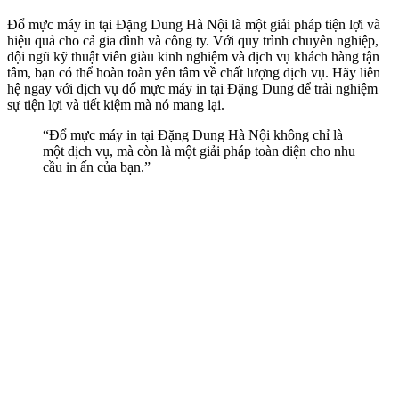
Đổ mực máy in tại Đặng Dung Hà Nội là một giải pháp tiện lợi và
hiệu quả cho cả gia đình và công ty. Với quy trình chuyên nghiệp,
đội ngũ kỹ thuật viên giàu kinh nghiệm và dịch vụ khách hàng tận
tâm, bạn có thể hoàn toàn yên tâm về chất lượng dịch vụ. Hãy liên
hệ ngay với dịch vụ đổ mực máy in tại Đặng Dung để trải nghiệm
sự tiện lợi và tiết kiệm mà nó mang lại.
“Đổ mực máy in tại Đặng Dung Hà Nội không chỉ là
một dịch vụ, mà còn là một giải pháp toàn diện cho nhu
cầu in ấn của bạn.”