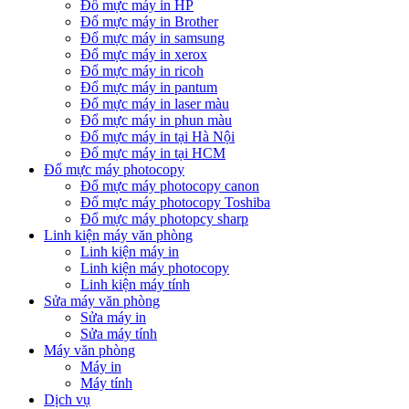
Đổ mực máy in HP
Đổ mực máy in Brother
Đổ mực máy in samsung
Đổ mực máy in xerox
Đổ mực máy in ricoh
Đổ mực máy in pantum
Đổ mực máy in laser màu
Đổ mực máy in phun màu
Đổ mực máy in tại Hà Nội
Đổ mực máy in tại HCM
Đổ mực máy photocopy
Đổ mực máy photocopy canon
Đổ mực máy photocopy Toshiba
Đổ mực máy photopcy sharp
Linh kiện máy văn phòng
Linh kiện máy in
Linh kiện máy photocopy
Linh kiện máy tính
Sửa máy văn phòng
Sửa máy in
Sửa máy tính
Máy văn phòng
Máy in
Máy tính
Dịch vụ