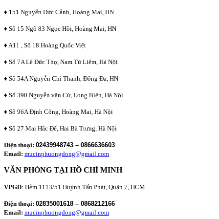
♦ 151 Nguyễn Đức Cảnh, Hoàng Mai, HN
♦ Số 15 Ngõ 83 Ngọc Hồi, Hoàng Mai, HN
♦ A11 , Số 18 Hoàng Quốc Việt
♦ Số 7A Lê Đức Thọ, Nam Từ Liêm, Hà Nội
♦ Số 54A Nguyễn Chí Thanh, Đống Đa, HN
♦ Số 390 Nguyễn văn Cừ, Long Biên, Hà Nội
♦ Số 96A Định Công, Hoàng Mai, Hà Nội
♦ Số 27 Mai Hắc Đế, Hai Bà Trưng, Hà Nội
Điện thoại:
02439948743 – 0866636603
Email:
mucinphuongdong@gmail.com
VĂN PHÒNG TẠI HỒ CHÍ MINH
VPGD
: Hẻm 1113/51 Huỳnh Tấn Phát, Quận 7, HCM
Điện thoại:
02835001618 – 0868212166
Email:
mucinphuongdong@gmail.com