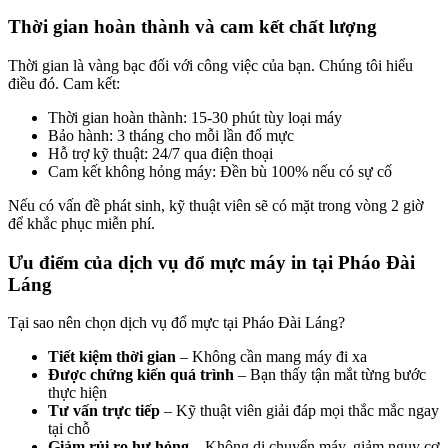
Thời gian hoàn thành và cam kết chất lượng
Thời gian là vàng bạc đối với công việc của bạn. Chúng tôi hiểu
điều đó. Cam kết:
Thời gian hoàn thành: 15-30 phút tùy loại máy
Bảo hành: 3 tháng cho mỗi lần đổ mực
Hỗ trợ kỹ thuật: 24/7 qua điện thoại
Cam kết không hỏng máy: Đền bù 100% nếu có sự cố
Nếu có vấn đề phát sinh, kỹ thuật viên sẽ có mặt trong vòng 2 giờ
để khắc phục miễn phí.
Ưu điểm của dịch vụ đổ mực máy in tại Pháo Đài
Láng
Tại sao nên chọn dịch vụ đổ mực tại Pháo Đài Láng?
Tiết kiệm thời gian
– Không cần mang máy đi xa
Được chứng kiến quá trình
– Bạn thấy tận mắt từng bước
thực hiện
Tư vấn trực tiếp
– Kỹ thuật viên giải đáp mọi thắc mắc ngay
tại chỗ
Giảm rủi ro hư hỏng
– Không di chuyển máy, giảm nguy cơ