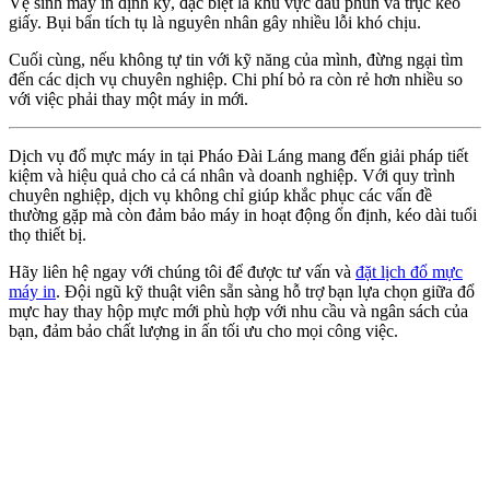
Vệ sinh máy in định kỳ, đặc biệt là khu vực đầu phun và trục kéo
giấy. Bụi bẩn tích tụ là nguyên nhân gây nhiều lỗi khó chịu.
Cuối cùng, nếu không tự tin với kỹ năng của mình, đừng ngại tìm
đến các dịch vụ chuyên nghiệp. Chi phí bỏ ra còn rẻ hơn nhiều so
với việc phải thay một máy in mới.
Dịch vụ đổ mực máy in tại Pháo Đài Láng mang đến giải pháp tiết
kiệm và hiệu quả cho cả cá nhân và doanh nghiệp. Với quy trình
chuyên nghiệp, dịch vụ không chỉ giúp khắc phục các vấn đề
thường gặp mà còn đảm bảo máy in hoạt động ổn định, kéo dài tuổi
thọ thiết bị.
Hãy liên hệ ngay với chúng tôi để được tư vấn và
đặt lịch đổ mực
máy in
. Đội ngũ kỹ thuật viên sẵn sàng hỗ trợ bạn lựa chọn giữa đổ
mực hay thay hộp mực mới phù hợp với nhu cầu và ngân sách của
bạn, đảm bảo chất lượng in ấn tối ưu cho mọi công việc.