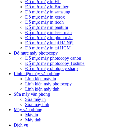
Đổ mực máy in HP
Đổ mực máy in Brother
Đổ mực máy in samsung
Đổ mực máy in xerox
Đổ mực máy in ricoh
Đổ mực máy in pantum
Đổ mực máy in laser màu
Đổ mực máy in phun màu
Đổ mực máy in tại Hà Nội
Đổ mực máy in tại HCM
Đổ mực máy photocopy
Đổ mực máy photocopy canon
Đổ mực máy photocopy Toshiba
Đổ mực máy photopcy sharp
Linh kiện máy văn phòng
Linh kiện máy in
Linh kiện máy photocopy
Linh kiện máy tính
Sửa máy văn phòng
Sửa máy in
Sửa máy tính
Máy văn phòng
Máy in
Máy tính
Dịch vụ