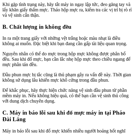
Khi gặp tình trạng này, hãy tắt máy in ngay lập tức, đeo găng tay và
lấy khăn giấy thấm mực. Tháo hộp mực ra, kiểm tra các vị trí bị rò rỉ
và vệ sinh cẩn thận.
B. Chất lượng in không đều
In ra một trang giấy với những vệt trắng hoặc màu nhạt là điều
không ai muốn. Đặc biệt khi bạn đang cần gấp tài liệu quan trọng.
Nguyên nhân có thể do mực trong hộp mực không được phân bố
đều. Sau khi đổ mực, bạn cần lắc nhẹ hộp mực theo chiều ngang để
mực phân tán đều.
Đầu phun mực bị tắc cũng là thủ phạm gây ra vấn đề này. Thời gian
không sử dụng lâu khiến mực khô cứng trong đầu phun.
Để khắc phục, hãy thực hiện chức năng vệ sinh đầu phun từ phần
mềm máy in. Nếu không hiệu quả, có thể bạn cần vệ sinh thủ công
với dung dịch chuyên dụng.
C. Máy in báo lỗi sau khi đổ mực máy in tại Pháo
Đài Láng
Máy in báo lỗi sau khi đổ mực khiến nhiều người hoảng hốt nghĩ