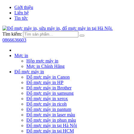
Giới thiệu
Liên hệ
Tin tức
Tìm kiếm:
0866636603
Mực in
Hộp mực máy in
Mực in Chính Hãng
Đổ mực máy in
Đổ mực máy in Canon
Đổ mực máy in HP
Đổ mực máy in Brother
Đổ mực máy in samsung
Đổ mực máy in xerox
Đổ mực máy in ricoh
Đổ mực máy in pantum
Đổ mực máy in laser màu
Đổ mực máy in phun màu
Đổ mực máy in tại Hà Nội
Đổ mực máy in tại HCM