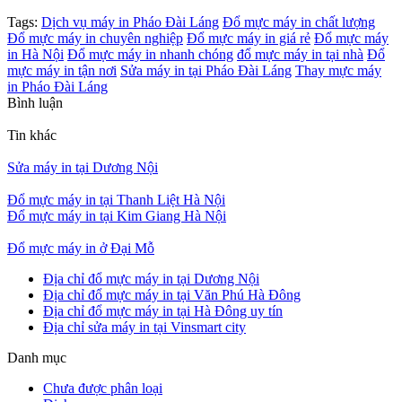
Tags:
Dịch vụ máy in Pháo Đài Láng
Đổ mực máy in chất lượng
Đổ mực máy in chuyên nghiệp
Đổ mực máy in giá rẻ
Đổ mực máy
in Hà Nội
Đổ mực máy in nhanh chóng
đổ mực máy in tại nhà
Đổ
mực máy in tận nơi
Sửa máy in tại Pháo Đài Láng
Thay mực máy
in Pháo Đài Láng
Bình luận
Tin khác
Sửa máy in tại Dương Nội
Đổ mực máy in tại Thanh Liệt Hà Nội
Đổ mực máy in tại Kim Giang Hà Nội
Đổ mực máy in ở Đại Mỗ
Địa chỉ đổ mực máy in tại Dương Nội
Địa chỉ đổ mực máy in tại Văn Phú Hà Đông
Địa chỉ đổ mực máy in tại Hà Đông uy tín
Địa chỉ sửa máy in tại Vinsmart city
Danh mục
Chưa được phân loại