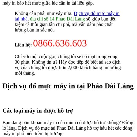
máy in báo hết mực giữa lúc cần in tài liệu gấp.
Không cần phải như vậy nữa.
Dịch vụ đổ mực máy in
tại nhà
,
địa chỉ số 14 Pháo Đài Láng
sẽ giúp bạn tiết
kiệm cả thời gian lẫn chi phí, mà vẫn đảm bảo chất
lượng bản in sắc nét.
0866.636.603
Liên hệ:
Chỉ với một cuộc gọi, chúng tôi sẽ có mặt trong vòng
30 phút. Không tin ư? Hãy đọc tiếp để biết tại sao dịch
vụ của chúng tôi được hơn 2,000 khách hàng tin tưởng
mỗi tháng.
Dịch vụ đổ mực máy in tại Pháo Đài Láng
Các loại máy in được hỗ trợ
Bạn đang băn khoăn máy in của mình có được hỗ trợ không? Đừng
lo lắng. Dịch vụ đổ mực tại Pháo Đài Láng hỗ trợ hầu hết các dòng
máy in phổ biến trên thị trường: