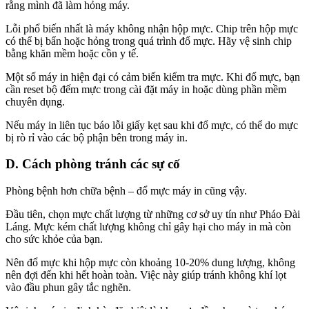
rằng mình đã làm hỏng máy.
Lỗi phổ biến nhất là máy không nhận hộp mực. Chip trên hộp mực
có thể bị bẩn hoặc hỏng trong quá trình đổ mực. Hãy vệ sinh chip
bằng khăn mềm hoặc cồn y tế.
Một số máy in hiện đại có cảm biến kiểm tra mực. Khi đổ mực, bạn
cần reset bộ đếm mực trong cài đặt máy in hoặc dùng phần mềm
chuyên dụng.
Nếu máy in liên tục báo lỗi giấy kẹt sau khi đổ mực, có thể do mực
bị rò rỉ vào các bộ phận bên trong máy in.
D. Cách phòng tránh các sự cố
Phòng bệnh hơn chữa bệnh – đổ mực máy in cũng vậy.
Đầu tiên, chọn mực chất lượng từ những cơ sở uy tín như Pháo Đài
Láng. Mực kém chất lượng không chỉ gây hại cho máy in mà còn
cho sức khỏe của bạn.
Nên đổ mực khi hộp mực còn khoảng 10-20% dung lượng, không
nên đợi đến khi hết hoàn toàn. Việc này giúp tránh không khí lọt
vào đầu phun gây tắc nghẽn.