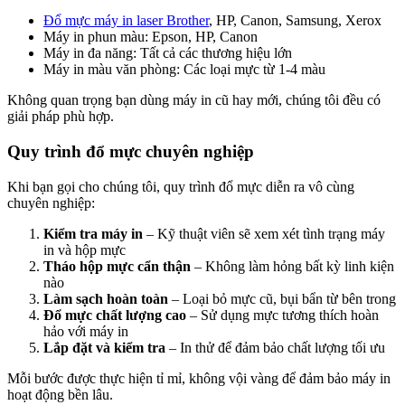
Đổ mực máy in laser Brother
, HP, Canon, Samsung, Xerox
Máy in phun màu: Epson, HP, Canon
Máy in đa năng: Tất cả các thương hiệu lớn
Máy in màu văn phòng: Các loại mực từ 1-4 màu
Không quan trọng bạn dùng máy in cũ hay mới, chúng tôi đều có
giải pháp phù hợp.
Quy trình đổ mực chuyên nghiệp
Khi bạn gọi cho chúng tôi, quy trình đổ mực diễn ra vô cùng
chuyên nghiệp:
Kiểm tra máy in
– Kỹ thuật viên sẽ xem xét tình trạng máy
in và hộp mực
Tháo hộp mực cẩn thận
– Không làm hỏng bất kỳ linh kiện
nào
Làm sạch hoàn toàn
– Loại bỏ mực cũ, bụi bẩn từ bên trong
Đổ mực chất lượng cao
– Sử dụng mực tương thích hoàn
hảo với máy in
Lắp đặt và kiểm tra
– In thử để đảm bảo chất lượng tối ưu
Mỗi bước được thực hiện tỉ mỉ, không vội vàng để đảm bảo máy in
hoạt động bền lâu.