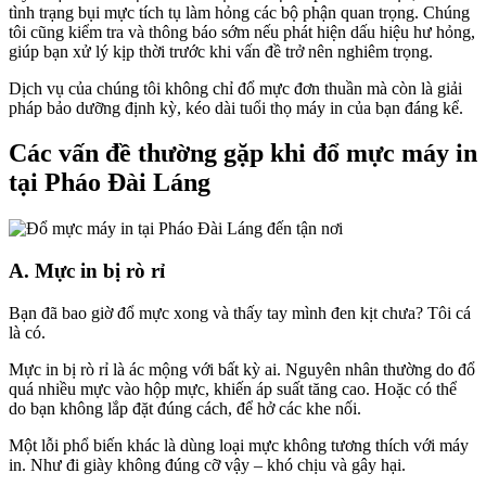
tình trạng bụi mực tích tụ làm hỏng các bộ phận quan trọng. Chúng
tôi cũng kiểm tra và thông báo sớm nếu phát hiện dấu hiệu hư hỏng,
giúp bạn xử lý kịp thời trước khi vấn đề trở nên nghiêm trọng.
Dịch vụ của chúng tôi không chỉ đổ mực đơn thuần mà còn là giải
pháp bảo dưỡng định kỳ, kéo dài tuổi thọ máy in của bạn đáng kể.
Các vấn đề thường gặp khi đổ mực máy in
tại Pháo Đài Láng
A. Mực in bị rò rỉ
Bạn đã bao giờ đổ mực xong và thấy tay mình đen kịt chưa? Tôi cá
là có.
Mực in bị rò rỉ là ác mộng với bất kỳ ai. Nguyên nhân thường do đổ
quá nhiều mực vào hộp mực, khiến áp suất tăng cao. Hoặc có thể
do bạn không lắp đặt đúng cách, để hở các khe nối.
Một lỗi phổ biến khác là dùng loại mực không tương thích với máy
in. Như đi giày không đúng cỡ vậy – khó chịu và gây hại.