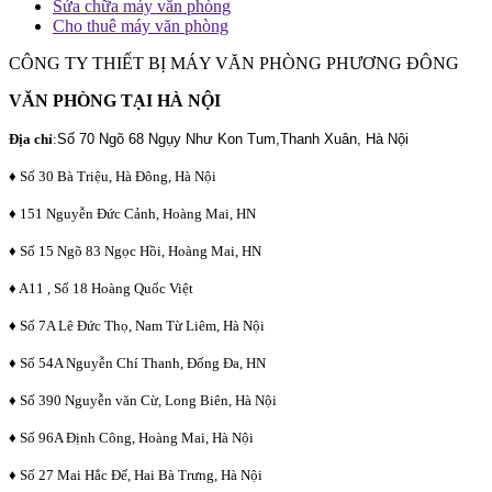
Sửa chữa máy văn phòng
Cho thuê máy văn phòng
CÔNG TY THIẾT BỊ MÁY VĂN PHÒNG PHƯƠNG ĐÔNG
VĂN PHÒNG TẠI HÀ NỘI
Địa chỉ
:
Số 70 Ngõ 68 Ngụy Như Kon Tum,Thanh Xuân, Hà Nội
♦ Số 30 Bà Triệu, Hà Đông, Hà Nội
♦ 151 Nguyễn Đức Cảnh, Hoàng Mai, HN
♦ Số 15 Ngõ 83 Ngọc Hồi, Hoàng Mai, HN
♦ A11 , Số 18 Hoàng Quốc Việt
♦ Số 7A Lê Đức Thọ, Nam Từ Liêm, Hà Nội
♦ Số 54A Nguyễn Chí Thanh, Đống Đa, HN
♦ Số 390 Nguyễn văn Cừ, Long Biên, Hà Nội
♦ Số 96A Định Công, Hoàng Mai, Hà Nội
♦ Số 27 Mai Hắc Đế, Hai Bà Trưng, Hà Nội