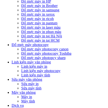
Đổ mực máy in HP
Đổ mực máy in Brother
Đổ mực máy in samsung
Đổ mực máy in xerox
Đổ mực máy in ricoh
Đổ mực máy in pantum
Đổ mực máy in laser màu
Đổ mực máy in phun màu
Đổ mực máy in tại Hà Nội
Đổ mực máy in tại HCM
Đổ mực máy photocopy
Đổ mực máy photocopy canon
Đổ mực máy photocopy Toshiba
Đổ mực máy photopcy sharp
Linh kiện máy văn phòng
Linh kiện máy in
Linh kiện máy photocopy
Linh kiện máy tính
Sửa máy văn phòng
Sửa máy in
Sửa máy tính
Máy văn phòng
Máy in
Máy tính
Dịch vụ