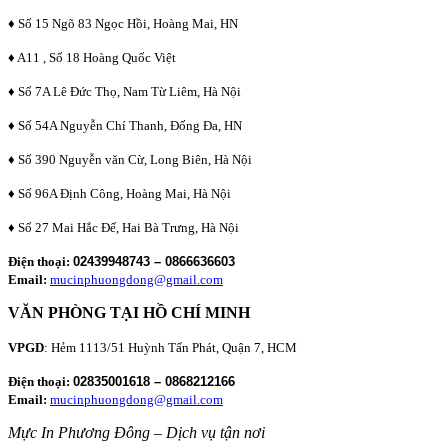
♦ Số 15 Ngõ 83 Ngọc Hồi, Hoàng Mai, HN
♦ A11 , Số 18 Hoàng Quốc Việt
♦ Số 7A Lê Đức Thọ, Nam Từ Liêm, Hà Nội
♦ Số 54A Nguyễn Chí Thanh, Đống Đa, HN
♦ Số 390 Nguyễn văn Cừ, Long Biên, Hà Nội
♦ Số 96A Định Công, Hoàng Mai, Hà Nội
♦ Số 27 Mai Hắc Đế, Hai Bà Trưng, Hà Nội
Điện thoại:
02439948743 – 0866636603
Email:
mucinphuongdong@gmail.com
VĂN PHÒNG TẠI HỒ CHÍ MINH
VPGD
: Hẻm 1113/51 Huỳnh Tấn Phát, Quận 7, HCM
Điện thoại:
02835001618 – 0868212166
Email:
mucinphuongdong@gmail.com
Mực In Phương Đông – Dịch vụ tận nơi