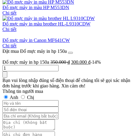
Đổ mực máy in màu HP M553DN
Chi tiết
Đổ mực máy in màu brother HL-L9310CDW
Chi tiết
Đổ mực máy in Canon MF641CW
Chi tiết
Đặt mua Đổ mực máy in hp 150a
Đổ mực máy in hp 150a
350.000
₫
300.000
₫
-14%
Số
lượng
Bạn vui lòng nhập đúng số điện thoại để chúng tôi sẽ gọi xác nhận
đơn hàng trước khi giao hàng. Xin cảm ơn!
Thông tin người mua
Anh
Chị