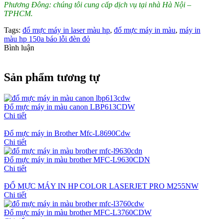
Phương Đông: chúng tôi cung cấp dịch vụ tại nhà Hà Nội –
TPHCM.
Tags:
đổ mực máy in laser màu hp
,
đổ mực máy in màu
,
máy in
màu hp 150a báo lỗi đèn đỏ
Bình luận
Sản phẩm tương tự
Đổ mực máy in màu canon LBP613CDW
Chi tiết
Đổ mực máy in Brother Mfc-L8690Cdw
Chi tiết
Đổ mực máy in màu brother MFC-L9630CDN
Chi tiết
ĐỔ MỰC MÁY IN HP COLOR LASERJET PRO M255NW
Chi tiết
Đổ mực máy in màu brother MFC-L3760CDW