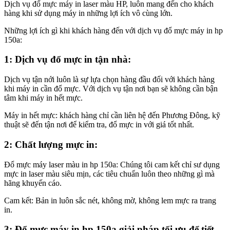
Dịch vụ đổ mực máy in laser màu HP, luôn mang đến cho khách
hàng khi sử dụng máy in những lợi ích vô cùng lớn.
Những lợi ích gì khi khách hàng đến với dịch vụ đổ mực máy in hp
150a:
1: Dịch vụ đổ mực in tận nhà:
Dịch vụ tận nới luôn là sự lựa chọn hàng đầu đối với khách hàng
khi máy in cần đổ mực. Với dịch vụ tận nơi bạn sẽ không cần bận
tâm khi máy in hết mực.
Máy in hết mực: khách hàng chỉ cần liên hệ đến Phương Đông, kỹ
thuật sẽ đến tận nơi để kiểm tra, đổ mực in với giá tốt nhất.
2: Chất lượng mực in:
Đổ mực máy laser màu in hp 150a: Chúng tôi cam kết chỉ sư dụng
mực in laser màu siêu mịn, các tiêu chuẩn luôn theo những gì mà
hãng khuyến cáo.
Cam kết: Bản in luôn sắc nét, không mờ, không lem mực ra trang
in.
3: Đổ mực máy in hp 150a giải pháp tối ưu để tiết