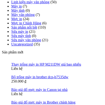
Linh kiện máy văn phòng
(50)
Máy in
(7)
Máy tính
(0)
Máy văn phòng
(7)
Mực in
(24)
Mực in Chính Hãng
(6)
Sản phẩm nổi bật
(110)
Sửa máy in
(21)
Sửa máy tính
(0)
Sửa máy văn phòng
(21)
Uncategorized
(35)
Sản phẩm mới
Thay trống máy in HP M211DW giá bao nhiêu
Liên hệ
Bộ trống máy in brother dcp-b7535dw
250.000
₫
Báo giá đổ mực máy in Canon tại nhà
Liên hệ
Báo giá đổ mực máy in Brother chính hãng