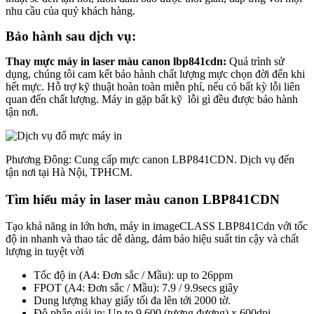
nhu cầu của quý khách hàng.
Bảo hành sau dịch vụ:
Thay mực máy in laser màu canon lbp841cdn:
Quá trình sử
dụng, chúng tôi cam kết bảo hành chất lượng mực chọn đời đến khi
hết mực. Hỗ trợ kỹ thuật hoàn toàn miễn phí, nếu có bất kỳ lỗi liên
quan đến chất lượng. Máy in gặp bất kỹ lỗi gì đều được bảo hành
tận nơi.
Phương Đông: Cung cấp mực canon LBP841CDN. Dịch vụ đến
tận nơi tại Hà Nội, TPHCM.
Tìm hiểu máy in laser màu canon LBP841CDN
Tạo khả năng in lớn hơn, máy in imageCLASS LBP841Cdn với tốc
độ in nhanh và thao tác dễ dàng, đảm bảo hiệu suất tin cậy và chất
lượng in tuyệt vời
Tốc độ in (A4: Đơn sắc / Mầu): up to 26ppm
FPOT (A4: Đơn sắc / Mầu): 7.9 / 9.9secs giây
Dung lượng khay giấy tối đa lên tới 2000 tờ.
Độ phân giải in: Up to 9,600 (tương đương) x 600dpi