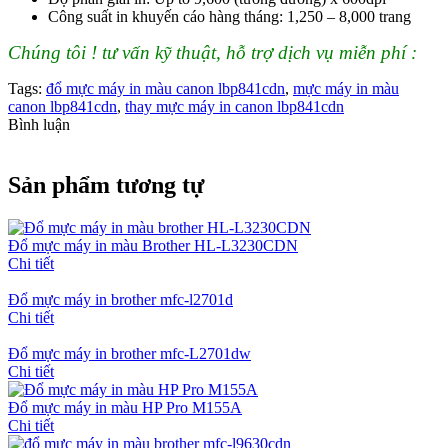
Công suất in khuyến cáo hàng tháng: 1,250 – 8,000 trang
Chúng tôi ! tư vấn kỹ thuật, hỗ trợ dịch vụ miễn phí :
Tags:
đổ mực máy in màu canon lbp841cdn
,
mực máy in màu
canon lbp841cdn
,
thay mực máy in canon lbp841cdn
Bình luận
Sản phẩm tương tự
Đổ mực máy in màu Brother HL-L3230CDN
Chi tiết
Đổ mực máy in brother mfc-l2701d
Chi tiết
Đổ mực máy in brother mfc-L2701dw
Chi tiết
Đổ mực máy in màu HP Pro M155A
Chi tiết