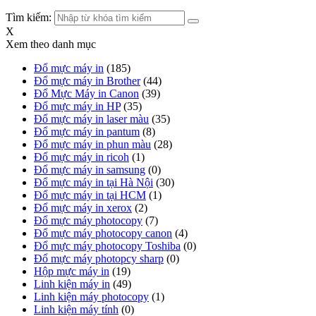
Tìm kiếm:
X
Xem theo danh mục
Đổ mực máy in
(185)
Đổ mực máy in Brother
(44)
Đổ Mực Máy in Canon
(39)
Đổ mực máy in HP
(35)
Đổ mực máy in laser màu
(35)
Đổ mực máy in pantum
(8)
Đổ mực máy in phun màu
(28)
Đổ mực máy in ricoh
(1)
Đổ mực máy in samsung
(0)
Đổ mực máy in tại Hà Nội
(30)
Đổ mực máy in tại HCM
(1)
Đổ mực máy in xerox
(2)
Đổ mực máy photocopy
(7)
Đổ mực máy photocopy canon
(4)
Đổ mực máy photocopy Toshiba
(0)
Đổ mực máy photopcy sharp
(0)
Hộp mực máy in
(19)
Linh kiện máy in
(49)
Linh kiện máy photocopy
(1)
Linh kiện máy tính
(0)