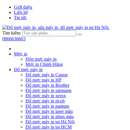
Giới thiệu
Liên hệ
Tin tức
Tìm kiếm:
0866636603
Mực in
Hộp mực máy in
Mực in Chính Hãng
Đổ mực máy in
Đổ mực máy in Canon
Đổ mực máy in HP
Đổ mực máy in Brother
Đổ mực máy in samsung
Đổ mực máy in xerox
Đổ mực máy in ricoh
Đổ mực máy in pantum
Đổ mực máy in laser màu
Đổ mực máy in phun màu
Đổ mực máy in tại Hà Nội
Đổ mực máy in tại HCM