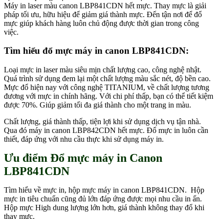
Máy in laser màu canon LBP841CDN hết mực. Thay mực là giải
pháp tối ưu, hữu hiệu để giảm giá thành mực. Đến tận nơi để đổ
mực giúp khách hàng luôn chủ động được thời gian trong công
việc.
Tìm hiểu đổ mực máy in canon LBP841CDN:
Loại mực in laser màu siêu mịn chất lượng cao, công nghệ nhật.
Quá trình sử dụng đem lại một chất lượng màu sắc nét, độ bền cao.
Mực đổ hiện nay với công nghệ TITANIUM, về chất lượng tương
đương với mực in chính hãng. Với chi phí thấp, bạn có thể tiết kiệm
được 70%. Giúp giảm tối đa giá thành cho một trang in màu.
Chất lượng, giá thành thấp, tiện lợi khi sử dụng dịch vụ tận nhà.
Qua đó máy in canon LBP842CDN hết mực. Đổ mực in luôn cần
thiết, đáp ứng với nhu cầu thực khi sử dụng máy in.
Ưu điểm
Đổ mực máy in Canon
LBP841CDN
Tìm hiểu về mực in, hộp mực máy in canon LBP841CDN. Hộp
mực in tiêu chuẩn cũng đủ lớn đáp ứng được mọi nhu cầu in ấn.
Hộp mực High dung lượng lớn hơn, giá thành không thay đổ khi
thay mực.