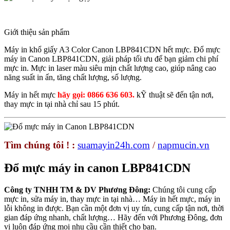
Giới thiệu sản phẩm
Máy in khổ giấy A3 Color Canon LBP841CDN hết mực. Đổ mực
máy in Canon LBP841CDN, giải pháp tối ưu để bạn giảm chi phí
mực in. Mực in laser màu siêu mịn chất lượng cao, giúp nâng cao
năng suất in ấn, tăng chất lượng, số lượng.
Máy in hết mực
hãy gọi: 0866 636 603.
kỸ thuật sẽ đến tận nơi,
thay mực in tại nhà chỉ sau 15 phút.
Tìm chúng tôi ! :
suamayin24h.com
/
napmucin.vn
Đổ mực máy in canon LBP841CDN
Công ty TNHH TM & DV Phương Đông:
Chúng tôi cung cấp
mực in, sửa máy in, thay mực in tại nhà… Máy in hết mực, máy in
lỗi không in được. Bạn cần một đơn vị uy tín, cung cấp tận nơi, thời
gian đáp ứng nhanh, chất lượng… Hãy đến với Phương Đông, đơn
vị luôn đáp ứng mọi nhu cầu cần thiết cho bạn.