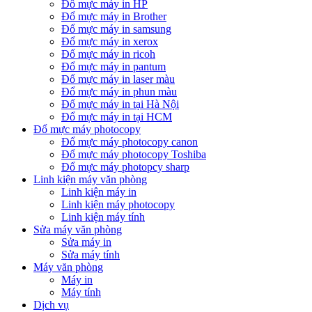
Đổ mực máy in HP
Đổ mực máy in Brother
Đổ mực máy in samsung
Đổ mực máy in xerox
Đổ mực máy in ricoh
Đổ mực máy in pantum
Đổ mực máy in laser màu
Đổ mực máy in phun màu
Đổ mực máy in tại Hà Nội
Đổ mực máy in tại HCM
Đổ mực máy photocopy
Đổ mực máy photocopy canon
Đổ mực máy photocopy Toshiba
Đổ mực máy photopcy sharp
Linh kiện máy văn phòng
Linh kiện máy in
Linh kiện máy photocopy
Linh kiện máy tính
Sửa máy văn phòng
Sửa máy in
Sửa máy tính
Máy văn phòng
Máy in
Máy tính
Dịch vụ