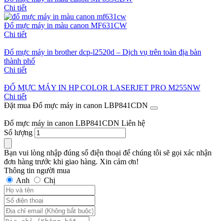
Chi tiết
Đổ mực máy in màu canon MF631CW
Chi tiết
Đổ mực máy in brother dcp-l2520d – Dịch vụ trên toàn địa bàn
thành phố
Chi tiết
ĐỔ MỰC MÁY IN HP COLOR LASERJET PRO M255NW
Chi tiết
Đặt mua Đổ mực máy in canon LBP841CDN
Đổ mực máy in canon LBP841CDN
Liên hệ
Số lượng
Bạn vui lòng nhập đúng số điện thoại để chúng tôi sẽ gọi xác nhận
đơn hàng trước khi giao hàng. Xin cảm ơn!
Thông tin người mua
Anh
Chị