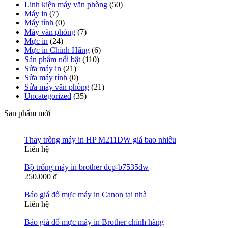
Linh kiện máy văn phòng
(50)
Máy in
(7)
Máy tính
(0)
Máy văn phòng
(7)
Mực in
(24)
Mực in Chính Hãng
(6)
Sản phẩm nổi bật
(110)
Sửa máy in
(21)
Sửa máy tính
(0)
Sửa máy văn phòng
(21)
Uncategorized
(35)
Sản phẩm mới
Thay trống máy in HP M211DW giá bao nhiêu
Liên hệ
Bộ trống máy in brother dcp-b7535dw
250.000
₫
Báo giá đổ mực máy in Canon tại nhà
Liên hệ
Báo giá đổ mực máy in Brother chính hãng