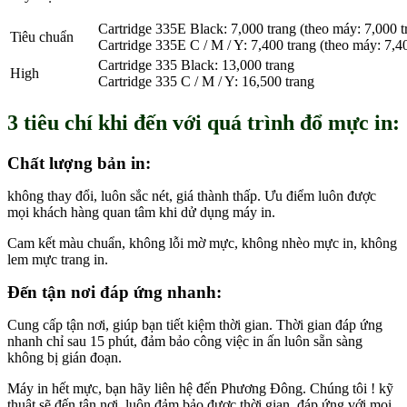
Cartridge 335E Black: 7,000 trang (theo máy: 7,000 t
Tiêu chuẩn
Cartridge 335E C / M / Y: 7,400 trang (theo máy: 7,4
Cartridge 335 Black: 13,000 trang
High
Cartridge 335 C / M / Y: 16,500 trang
3 tiêu chí khi đến với quá trình đổ mực in:
Chất lượng bản in:
không thay đổi, luôn sắc nét, giá thành thấp. Ưu điểm luôn được
mọi khách hàng quan tâm khi dử dụng máy in.
Cam kết màu chuẩn, không lỗi mờ mực, không nhèo mực in, không
lem mực trang in.
Đến tận nơi đáp ứng nhanh:
Cung cấp tận nơi, giúp bạn tiết kiệm thời gian. Thời gian đáp ứng
nhanh chỉ sau 15 phút, đảm bảo công việc in ấn luôn sẵn sàng
không bị gián đoạn.
Máy in hết mực, bạn hãy liên hệ đến Phương Đông. Chúng tôi ! kỹ
thuật sẽ đến tận nơi, luôn đảm bảo được thời gian, đáp ứng với mọi