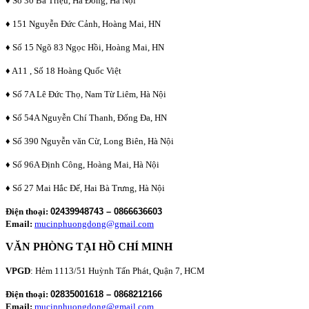
♦ Số 30 Bà Triệu, Hà Đông, Hà Nội
♦ 151 Nguyễn Đức Cảnh, Hoàng Mai, HN
♦ Số 15 Ngõ 83 Ngọc Hồi, Hoàng Mai, HN
♦ A11 , Số 18 Hoàng Quốc Việt
♦ Số 7A Lê Đức Thọ, Nam Từ Liêm, Hà Nội
♦ Số 54A Nguyễn Chí Thanh, Đống Đa, HN
♦ Số 390 Nguyễn văn Cừ, Long Biên, Hà Nội
♦ Số 96A Định Công, Hoàng Mai, Hà Nội
♦ Số 27 Mai Hắc Đế, Hai Bà Trưng, Hà Nội
Điện thoại:
02439948743 – 0866636603
Email:
mucinphuongdong@gmail.com
VĂN PHÒNG TẠI HỒ CHÍ MINH
VPGD
: Hẻm 1113/51 Huỳnh Tấn Phát, Quận 7, HCM
Điện thoại:
02835001618 – 0868212166
Email:
mucinphuongdong@gmail.com