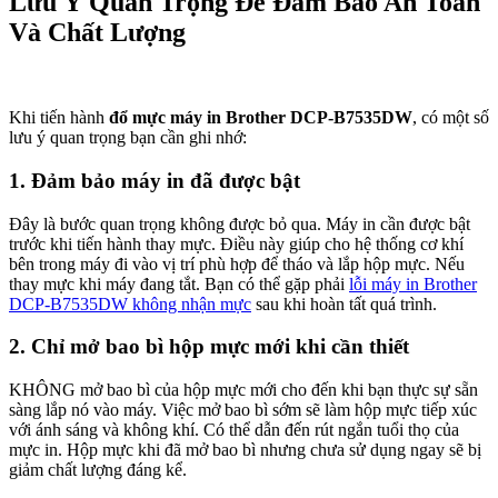
Lưu Ý Quan Trọng Để Đảm Bảo An Toàn
Và Chất Lượng
Khi tiến hành
đổ mực máy in Brother DCP-B7535DW
, có một số
lưu ý quan trọng bạn cần ghi nhớ:
1. Đảm bảo máy in đã được bật
Đây là bước quan trọng không được bỏ qua. Máy in cần được bật
trước khi tiến hành thay mực. Điều này giúp cho hệ thống cơ khí
bên trong máy đi vào vị trí phù hợp để tháo và lắp hộp mực. Nếu
thay mực khi máy đang tắt. Bạn có thể gặp phải
lỗi máy in Brother
DCP-B7535DW không nhận mực
sau khi hoàn tất quá trình.
2. Chỉ mở bao bì hộp mực mới khi cần thiết
KHÔNG mở bao bì của hộp mực mới cho đến khi bạn thực sự sẵn
sàng lắp nó vào máy. Việc mở bao bì sớm sẽ làm hộp mực tiếp xúc
với ánh sáng và không khí. Có thể dẫn đến rút ngắn tuổi thọ của
mực in. Hộp mực khi đã mở bao bì nhưng chưa sử dụng ngay sẽ bị
giảm chất lượng đáng kể.