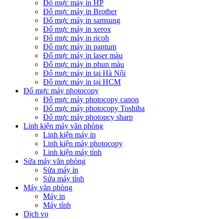
Đổ mực máy in HP
Đổ mực máy in Brother
Đổ mực máy in samsung
Đổ mực máy in xerox
Đổ mực máy in ricoh
Đổ mực máy in pantum
Đổ mực máy in laser màu
Đổ mực máy in phun màu
Đổ mực máy in tại Hà Nội
Đổ mực máy in tại HCM
Đổ mực máy photocopy
Đổ mực máy photocopy canon
Đổ mực máy photocopy Toshiba
Đổ mực máy photopcy sharp
Linh kiện máy văn phòng
Linh kiện máy in
Linh kiện máy photocopy
Linh kiện máy tính
Sửa máy văn phòng
Sửa máy in
Sửa máy tính
Máy văn phòng
Máy in
Máy tính
Dịch vụ