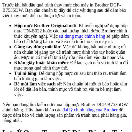
Trước khi bắt đầu quá trình thay mực cho máy in Brother DCP-
B7535DW. Bạn cần chuẩn bị đầy đủ các vật dụng sau để đảm bảo
việc thay mực diễn ra thuận lợi và an toàn:
Hộp mực Brother Original mới
: Khuyến nghị sử dụng hộp
mực TN-B022 hoặc các loại tương thích được Brother chính
thức khuyến nghị. Việc
sử dụng mực chính hãng
sẽ giúp đảm
bảo chất lượng bản in và kéo dài tuổi thọ của máy in.
Găng tay dùng một lần
: Mặc dù không bắt buộc nhưng rất
nên chuẩn bị găng tay để tránh mực dính vào tay hoặc quần
áo. Mực in có thể rất khó tẩy rửa nếu dính vào da hoặc vải.
Khăn giấy hoặc khăn mềm
: Để lau sạch nếu vô tình làm đổ
mực trong quá trình thay thế.
Túi ni-lông
: Để đựng hộp mực cũ sau khi tháo ra, tránh làm
bẩn không gian làm việc.
Bề mặt làm việc sạch sẽ
: Nên chuẩn bị một tờ báo hoặc tấm
lót để đặt lên bàn, tránh mực vô tình rơi vãi ra bề mặt làm
việc.
Nếu bạn đang tìm kiếm nơi mua hộp mực Brother DCP-B7535DW
chính hãng. Hãy tham khảo các
đại lý chính hãng của Brother
để
được đảm bảo về chất lượng sản phẩm và tránh mua phải hàng giả,
hàng nhái.