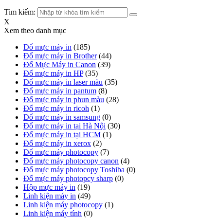
Tìm kiếm:
X
Xem theo danh mục
Đổ mực máy in
(185)
Đổ mực máy in Brother
(44)
Đổ Mực Máy in Canon
(39)
Đổ mực máy in HP
(35)
Đổ mực máy in laser màu
(35)
Đổ mực máy in pantum
(8)
Đổ mực máy in phun màu
(28)
Đổ mực máy in ricoh
(1)
Đổ mực máy in samsung
(0)
Đổ mực máy in tại Hà Nội
(30)
Đổ mực máy in tại HCM
(1)
Đổ mực máy in xerox
(2)
Đổ mực máy photocopy
(7)
Đổ mực máy photocopy canon
(4)
Đổ mực máy photocopy Toshiba
(0)
Đổ mực máy photopcy sharp
(0)
Hộp mực máy in
(19)
Linh kiện máy in
(49)
Linh kiện máy photocopy
(1)
Linh kiện máy tính
(0)