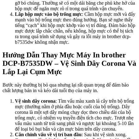
gỡ bỏ chúng. Thường sẽ có một dải băng che phủ khe hở của
hộp mực để ngăn mực rò rỉ trong quá trình vận chuyển.
Lắp hộp mực vào bộ trống mực
: Cầm hộp mực mới và đẩy
mạnh vào bộ trống mực theo đúng hướng. Bạn sẽ nghe thấy
tiếng “cạch” khi hộp mực khớp vào vị trí đúng. Đảm bảo hộp
mực được lắp chắc chắn, nếu không, hộp mực có thể bị tách
ra trong quá trình sử dụng và gây ra lỗi máy in brother dcp-
b7535dw không nhận mực.
Hướng Dẫn Thay Mực Máy In brother
DCP-B7535DW – Vệ Sinh Dây Corona Và
Lắp Lại Cụm Mực
Bước này thường bị bỏ qua nhưng lại rất quan trọng để đảm bảo
chất lượng bản in và kéo dài tuổi thọ của máy in.
Vệ sinh dây corona
: Tìm vấu màu xanh lá cây trên bộ trống
mực (thường nằm ở phía đầu hoặc cuối của bộ trống). Dây
corona là một sợi dây mỏng chạy dọc theo chiều dài của bộ
trống mực, có nhiệm vụ truyền điện tích cho mực. Trượt nhẹ
vấu màu xanh từ trái sang phải và ngược lại khoảng 5-10 lần
để loại bỏ bụi bẩn và cặn mực bám trên dây corona.
Căn chỉnh vấu về vị trí ban đầu
: Sau khi vệ sinh xong.