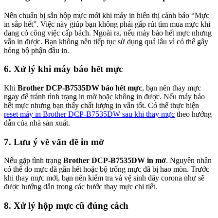
Nên chuẩn bị sẵn hộp mực mới khi máy in hiển thị cảnh báo “Mực
in sắp hết”. Việc này giúp bạn không phải gấp rút tìm mua mực khi
đang có công việc cấp bách. Ngoài ra, nếu máy báo hết mực nhưng
vẫn in được. Bạn không nên tiếp tục sử dụng quá lâu vì có thể gây
hỏng bộ phận đầu in.
6. Xử lý khi máy báo hết mực
Khi
Brother DCP-B7535DW báo hết mực
, bạn nên thay mực
ngay để tránh tình trạng in mờ hoặc không in được. Nếu máy báo
hết mực nhưng bạn thấy chất lượng in vẫn tốt. Có thể thực hiện
reset máy in Brother DCP-B7535DW sau khi thay mực
theo hướng
dẫn của nhà sản xuất.
7. Lưu ý về vấn đề in mờ
Nếu gặp tình trạng
Brother DCP-B7535DW in mờ
. Nguyên nhân
có thể do mực đã gần hết hoặc bộ trống mực đã bị hao mòn. Trước
khi thay mực mới, bạn nên kiểm tra và vệ sinh dây corona như sẽ
được hướng dẫn trong các bước thay mực chi tiết.
8. Xử lý hộp mực cũ đúng cách