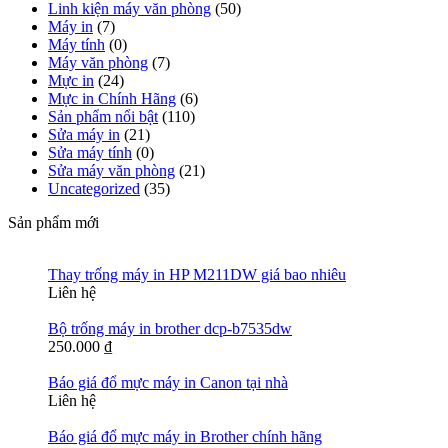
Linh kiện máy văn phòng
(50)
Máy in
(7)
Máy tính
(0)
Máy văn phòng
(7)
Mực in
(24)
Mực in Chính Hãng
(6)
Sản phẩm nổi bật
(110)
Sửa máy in
(21)
Sửa máy tính
(0)
Sửa máy văn phòng
(21)
Uncategorized
(35)
Sản phẩm mới
Thay trống máy in HP M211DW giá bao nhiêu
Liên hệ
Bộ trống máy in brother dcp-b7535dw
250.000
₫
Báo giá đổ mực máy in Canon tại nhà
Liên hệ
Báo giá đổ mực máy in Brother chính hãng