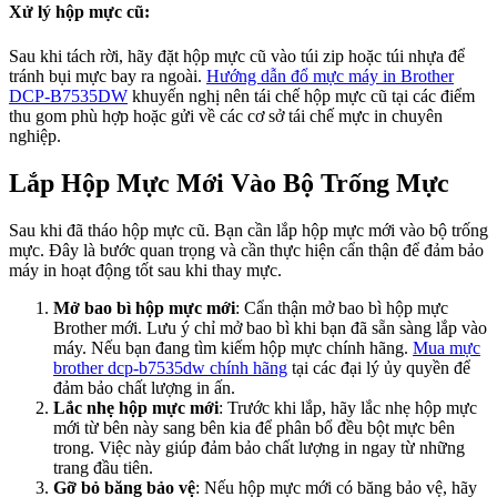
Xử lý hộp mực cũ
:
Sau khi tách rời, hãy đặt hộp mực cũ vào túi zip hoặc túi nhựa để
tránh bụi mực bay ra ngoài.
Hướng dẫn đổ mực máy in Brother
DCP-B7535DW
khuyến nghị nên tái chế hộp mực cũ tại các điểm
thu gom phù hợp hoặc gửi về các cơ sở tái chế mực in chuyên
nghiệp.
Lắp Hộp Mực Mới Vào Bộ Trống Mực
Sau khi đã tháo hộp mực cũ. Bạn cần lắp hộp mực mới vào bộ trống
mực. Đây là bước quan trọng và cần thực hiện cẩn thận để đảm bảo
máy in hoạt động tốt sau khi thay mực.
Mở bao bì hộp mực mới
: Cẩn thận mở bao bì hộp mực
Brother mới. Lưu ý chỉ mở bao bì khi bạn đã sẵn sàng lắp vào
máy. Nếu bạn đang tìm kiếm hộp mực chính hãng.
Mua mực
brother dcp-b7535dw chính hãng
tại các đại lý ủy quyền để
đảm bảo chất lượng in ấn.
Lắc nhẹ hộp mực mới
: Trước khi lắp, hãy lắc nhẹ hộp mực
mới từ bên này sang bên kia để phân bổ đều bột mực bên
trong. Việc này giúp đảm bảo chất lượng in ngay từ những
trang đầu tiên.
Gỡ bỏ băng bảo vệ
: Nếu hộp mực mới có băng bảo vệ, hãy