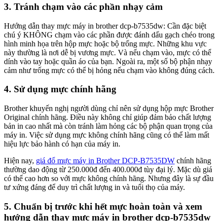
3. Tránh chạm vào các phần nhạy cảm
Hướng dẫn thay mực máy in brother dcp-b7535dw: Cần đặc biệt
chú ý KHÔNG chạm vào các phần được đánh dấu gạch chéo trong
hình minh họa trên hộp mực hoặc bộ trống mực. Những khu vực
này thường là nơi dễ bị vương mực. Và nếu chạm vào, mực có thể
dính vào tay hoặc quần áo của bạn. Ngoài ra, một số bộ phận nhạy
cảm như trống mực có thể bị hỏng nếu chạm vào không đúng cách.
4. Sử dụng mực chính hãng
Brother khuyến nghị người dùng chỉ nên sử dụng hộp mực Brother
Original chính hãng. Điều này không chỉ giúp đảm bảo chất lượng
bản in cao nhất mà còn tránh làm hỏng các bộ phận quan trọng của
máy in. Việc sử dụng mực không chính hãng cũng có thể làm mất
hiệu lực bảo hành có hạn của máy in.
Hiện nay,
giá đổ mực máy in Brother DCP-B7535DW
chính hãng
thường dao động từ 250.000đ đến 400.000đ tùy đại lý. Mặc dù giá
có thể cao hơn so với mực không chính hãng. Nhưng đây là sự đầu
tư xứng đáng để duy trì chất lượng in và tuổi thọ của máy.
5. Chuẩn bị trước khi hết mực hoàn toàn và xem
hướng dẫn thay mực máy in brother dcp-b7535dw