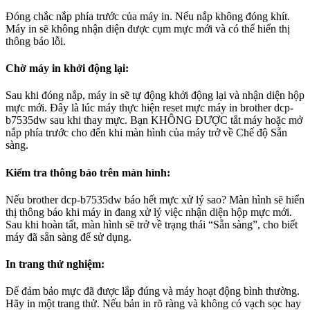
Đóng chắc nắp phía trước của máy in. Nếu nắp không đóng khít.
Máy in sẽ không nhận diện được cụm mực mới và có thể hiển thị
thông báo lỗi.
Chờ máy in khởi động lại
:
Sau khi đóng nắp, máy in sẽ tự động khởi động lại và nhận diện hộp
mực mới. Đây là lúc máy thực hiện reset mực máy in brother dcp-
b7535dw sau khi thay mực. Bạn KHÔNG ĐƯỢC tắt máy hoặc mở
nắp phía trước cho đến khi màn hình của máy trở về Chế độ Sẵn
sàng.
Kiểm tra thông báo trên màn hình
:
Nếu brother dcp-b7535dw báo hết mực xử lý sao? Màn hình sẽ hiển
thị thông báo khi máy in đang xử lý việc nhận diện hộp mực mới.
Sau khi hoàn tất, màn hình sẽ trở về trạng thái “Sẵn sàng”, cho biết
máy đã sẵn sàng để sử dụng.
In trang thử nghiệm
:
Để đảm bảo mực đã được lắp đúng và máy hoạt động bình thường.
Hãy in một trang thử. Nếu bản in rõ ràng và không có vạch sọc hay