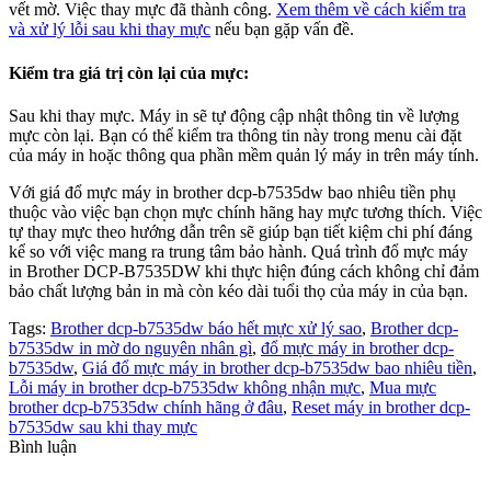
vết mờ. Việc thay mực đã thành công.
Xem thêm về cách kiểm tra
và xử lý lỗi sau khi thay mực
nếu bạn gặp vấn đề.
Kiểm tra giá trị còn lại của mực
:
Sau khi thay mực. Máy in sẽ tự động cập nhật thông tin về lượng
mực còn lại. Bạn có thể kiểm tra thông tin này trong menu cài đặt
của máy in hoặc thông qua phần mềm quản lý máy in trên máy tính.
Với giá đổ mực máy in brother dcp-b7535dw bao nhiêu tiền phụ
thuộc vào việc bạn chọn mực chính hãng hay mực tương thích. Việc
tự thay mực theo hướng dẫn trên sẽ giúp bạn tiết kiệm chi phí đáng
kể so với việc mang ra trung tâm bảo hành. Quá trình đổ mực máy
in Brother DCP-B7535DW khi thực hiện đúng cách không chỉ đảm
bảo chất lượng bản in mà còn kéo dài tuổi thọ của máy in của bạn.
Tags:
Brother dcp-b7535dw báo hết mực xử lý sao
,
Brother dcp-
b7535dw in mờ do nguyên nhân gì
,
đổ mực máy in brother dcp-
b7535dw
,
Giá đổ mực máy in brother dcp-b7535dw bao nhiêu tiền
,
Lỗi máy in brother dcp-b7535dw không nhận mực
,
Mua mực
brother dcp-b7535dw chính hãng ở đâu
,
Reset máy in brother dcp-
b7535dw sau khi thay mực
Bình luận