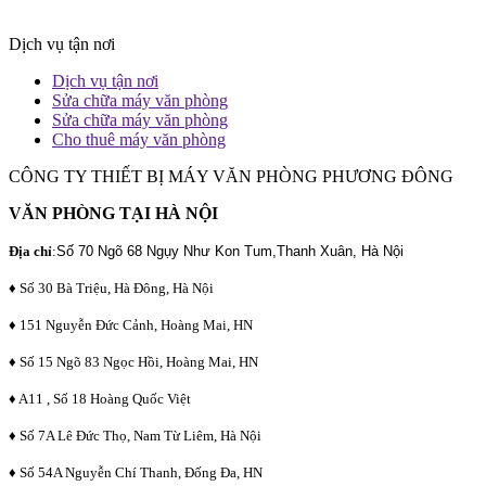
Dịch vụ tận nơi
Dịch vụ tận nơi
Sửa chữa máy văn phòng
Sửa chữa máy văn phòng
Cho thuê máy văn phòng
CÔNG TY THIẾT BỊ MÁY VĂN PHÒNG PHƯƠNG ĐÔNG
VĂN PHÒNG TẠI HÀ NỘI
Địa chỉ
:
Số 70 Ngõ 68 Ngụy Như Kon Tum,Thanh Xuân, Hà Nội
♦ Số 30 Bà Triệu, Hà Đông, Hà Nội
♦ 151 Nguyễn Đức Cảnh, Hoàng Mai, HN
♦ Số 15 Ngõ 83 Ngọc Hồi, Hoàng Mai, HN
♦ A11 , Số 18 Hoàng Quốc Việt
♦ Số 7A Lê Đức Thọ, Nam Từ Liêm, Hà Nội
♦ Số 54A Nguyễn Chí Thanh, Đống Đa, HN