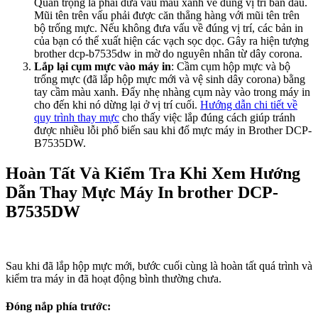
Quan trọng là phải đưa vấu màu xanh về đúng vị trí ban đầu.
Mũi tên trên vấu phải được căn thẳng hàng với mũi tên trên
bộ trống mực. Nếu không đưa vấu về đúng vị trí, các bản in
của bạn có thể xuất hiện các vạch sọc dọc. Gây ra hiện tượng
brother dcp-b7535dw in mờ do nguyên nhân từ dây corona.
Lắp lại cụm mực vào máy in
: Cầm cụm hộp mực và bộ
trống mực (đã lắp hộp mực mới và vệ sinh dây corona) bằng
tay cầm màu xanh. Đẩy nhẹ nhàng cụm này vào trong máy in
cho đến khi nó dừng lại ở vị trí cuối.
Hướng dẫn chi tiết về
quy trình thay mực
cho thấy việc lắp đúng cách giúp tránh
được nhiều lỗi phổ biến sau khi đổ mực máy in Brother DCP-
B7535DW.
Hoàn Tất Và Kiểm Tra Khi Xem Hướng
Dẫn Thay Mực Máy In brother DCP-
B7535DW
Sau khi đã lắp hộp mực mới, bước cuối cùng là hoàn tất quá trình và
kiểm tra máy in đã hoạt động bình thường chưa.
Đóng nắp phía trước
: