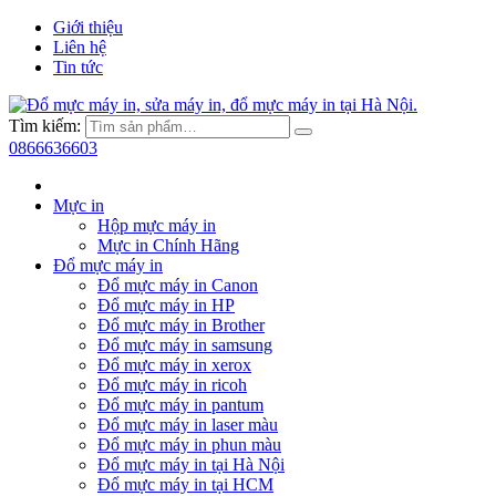
Giới thiệu
Liên hệ
Tin tức
Tìm kiếm:
0866636603
Mực in
Hộp mực máy in
Mực in Chính Hãng
Đổ mực máy in
Đổ mực máy in Canon
Đổ mực máy in HP
Đổ mực máy in Brother
Đổ mực máy in samsung
Đổ mực máy in xerox
Đổ mực máy in ricoh
Đổ mực máy in pantum
Đổ mực máy in laser màu
Đổ mực máy in phun màu
Đổ mực máy in tại Hà Nội
Đổ mực máy in tại HCM