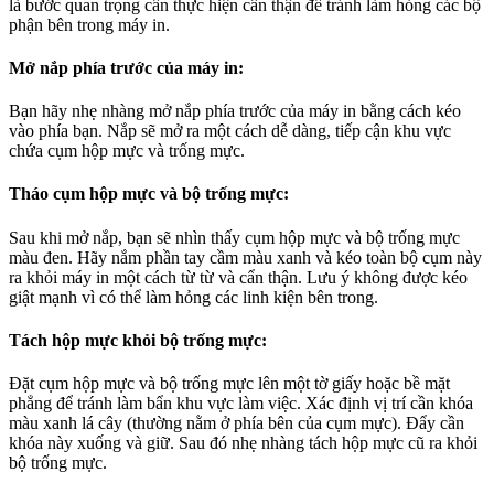
là bước quan trọng cần thực hiện cẩn thận để tránh làm hỏng các bộ
phận bên trong máy in.
Mở nắp phía trước của máy in
:
Bạn hãy nhẹ nhàng mở nắp phía trước của máy in bằng cách kéo
vào phía bạn. Nắp sẽ mở ra một cách dễ dàng, tiếp cận khu vực
chứa cụm hộp mực và trống mực.
Tháo cụm hộp mực và bộ trống mực
:
Sau khi mở nắp, bạn sẽ nhìn thấy cụm hộp mực và bộ trống mực
màu đen. Hãy nắm phần tay cầm màu xanh và kéo toàn bộ cụm này
ra khỏi máy in một cách từ từ và cẩn thận. Lưu ý không được kéo
giật mạnh vì có thể làm hỏng các linh kiện bên trong.
Tách hộp mực khỏi bộ trống mực
:
Đặt cụm hộp mực và bộ trống mực lên một tờ giấy hoặc bề mặt
phẳng để tránh làm bẩn khu vực làm việc. Xác định vị trí cần khóa
màu xanh lá cây (thường nằm ở phía bên của cụm mực). Đẩy cần
khóa này xuống và giữ. Sau đó nhẹ nhàng tách hộp mực cũ ra khỏi
bộ trống mực.