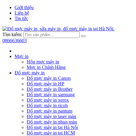
Giới thiệu
Liên hệ
Tin tức
Tìm kiếm:
0866636603
Mực in
Hộp mực máy in
Mực in Chính Hãng
Đổ mực máy in
Đổ mực máy in Canon
Đổ mực máy in HP
Đổ mực máy in Brother
Đổ mực máy in samsung
Đổ mực máy in xerox
Đổ mực máy in ricoh
Đổ mực máy in pantum
Đổ mực máy in laser màu
Đổ mực máy in phun màu
Đổ mực máy in tại Hà Nội
Đổ mực máy in tại HCM