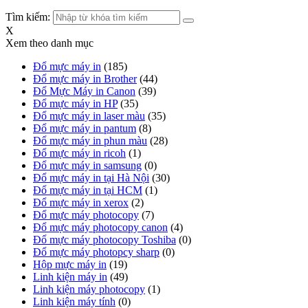
Tìm kiếm:
X
Xem theo danh mục
Đổ mực máy in
(185)
Đổ mực máy in Brother
(44)
Đổ Mực Máy in Canon
(39)
Đổ mực máy in HP
(35)
Đổ mực máy in laser màu
(35)
Đổ mực máy in pantum
(8)
Đổ mực máy in phun màu
(28)
Đổ mực máy in ricoh
(1)
Đổ mực máy in samsung
(0)
Đổ mực máy in tại Hà Nội
(30)
Đổ mực máy in tại HCM
(1)
Đổ mực máy in xerox
(2)
Đổ mực máy photocopy
(7)
Đổ mực máy photocopy canon
(4)
Đổ mực máy photocopy Toshiba
(0)
Đổ mực máy photopcy sharp
(0)
Hộp mực máy in
(19)
Linh kiện máy in
(49)
Linh kiện máy photocopy
(1)
Linh kiện máy tính
(0)