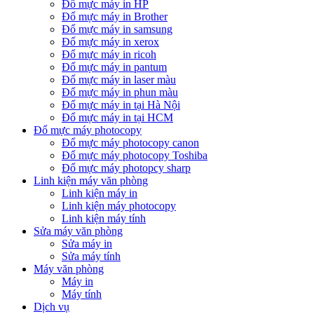
Đổ mực máy in HP
Đổ mực máy in Brother
Đổ mực máy in samsung
Đổ mực máy in xerox
Đổ mực máy in ricoh
Đổ mực máy in pantum
Đổ mực máy in laser màu
Đổ mực máy in phun màu
Đổ mực máy in tại Hà Nội
Đổ mực máy in tại HCM
Đổ mực máy photocopy
Đổ mực máy photocopy canon
Đổ mực máy photocopy Toshiba
Đổ mực máy photopcy sharp
Linh kiện máy văn phòng
Linh kiện máy in
Linh kiện máy photocopy
Linh kiện máy tính
Sửa máy văn phòng
Sửa máy in
Sửa máy tính
Máy văn phòng
Máy in
Máy tính
Dịch vụ