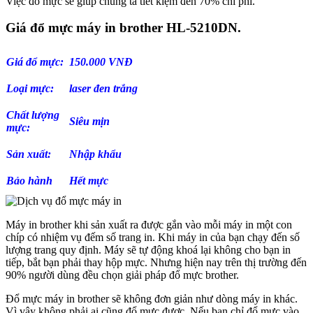
Việc đổ mực sẽ giúp chúng ta tiết kiệm đến 70% chi phí.
Giá đổ mực máy in brother HL-5210DN.
Giá đổ mực:
150.000 VNĐ
Loại mực:
laser đen trắng
Chất lượng
Siêu mịn
mực:
Sản xuất:
Nhập khẩu
Bảo hành
Hết mực
Máy in brother khi sản xuất ra được gắn vào mỗi máy in một con
chíp có nhiệm vụ đếm số trang in. Khi máy in của bạn chạy đến số
lượng trang quy định. Máy sẽ tự động khoá lại không cho bạn in
tiếp, bắt bạn phải thay hộp mực. Nhưng hiện nay trên thị trường đến
90% người dùng đều chọn giải pháp đổ mực brother.
Đổ mực máy in brother sẽ không đơn giản như dòng máy in khác.
Vì vậy không phải ai cũng đổ mực được. Nếu bạn chỉ đổ mực vào