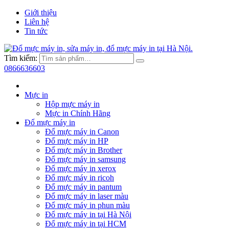
Giới thiệu
Liên hệ
Tin tức
Tìm kiếm:
0866636603
Mực in
Hộp mực máy in
Mực in Chính Hãng
Đổ mực máy in
Đổ mực máy in Canon
Đổ mực máy in HP
Đổ mực máy in Brother
Đổ mực máy in samsung
Đổ mực máy in xerox
Đổ mực máy in ricoh
Đổ mực máy in pantum
Đổ mực máy in laser màu
Đổ mực máy in phun màu
Đổ mực máy in tại Hà Nội
Đổ mực máy in tại HCM