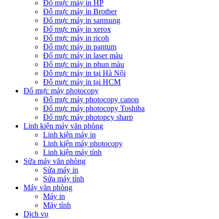
Đổ mực máy in HP
Đổ mực máy in Brother
Đổ mực máy in samsung
Đổ mực máy in xerox
Đổ mực máy in ricoh
Đổ mực máy in pantum
Đổ mực máy in laser màu
Đổ mực máy in phun màu
Đổ mực máy in tại Hà Nội
Đổ mực máy in tại HCM
Đổ mực máy photocopy
Đổ mực máy photocopy canon
Đổ mực máy photocopy Toshiba
Đổ mực máy photopcy sharp
Linh kiện máy văn phòng
Linh kiện máy in
Linh kiện máy photocopy
Linh kiện máy tính
Sửa máy văn phòng
Sửa máy in
Sửa máy tính
Máy văn phòng
Máy in
Máy tính
Dịch vụ