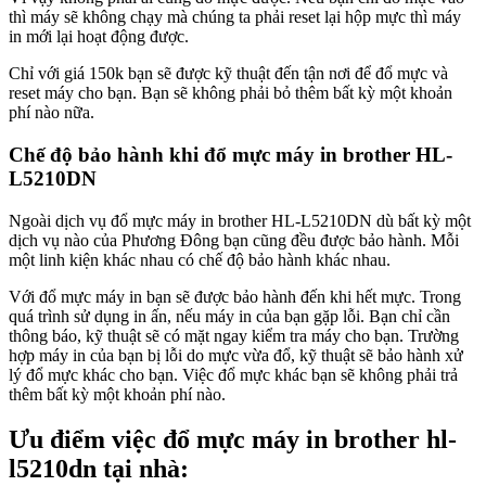
thì máy sẽ không chạy mà chúng ta phải reset lại hộp mực thì máy
in mới lại hoạt động được.
Chỉ với giá 150k bạn sẽ được kỹ thuật đến tận nơi để đổ mực và
reset máy cho bạn. Bạn sẽ không phải bỏ thêm bất kỳ một khoản
phí nào nữa.
Chế độ bảo hành khi đổ mực máy in brother HL-
L5210DN
Ngoài dịch vụ đổ mực máy in brother HL-L5210DN dù bất kỳ một
dịch vụ nào của Phương Đông bạn cũng đều được bảo hành. Mỗi
một linh kiện khác nhau có chế độ bảo hành khác nhau.
Với đổ mực máy in bạn sẽ được bảo hành đến khi hết mực. Trong
quá trình sử dụng in ấn, nếu máy in của bạn gặp lỗi. Bạn chỉ cần
thông báo, kỹ thuật sẽ có mặt ngay kiểm tra máy cho bạn. Trường
hợp máy in của bạn bị lỗi do mực vừa đổ, kỹ thuật sẽ bảo hành xử
lý đổ mực khác cho bạn. Việc đổ mực khác bạn sẽ không phải trả
thêm bất kỳ một khoản phí nào.
Ưu điểm việc đổ mực máy in brother hl-
l5210dn tại nhà: