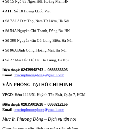
♦ Số 15 Ngõ 83 Ngọc Hồi, Hoàng Mai, HN
♦ A11 , Số 18 Hoàng Quốc Việt
♦ Số 7A Lê Đức Thọ, Nam Từ Liêm, Hà Nội
♦ Số 54A Nguyễn Chí Thanh, Đống Đa, HN
♦ Số 390 Nguyễn văn Cừ, Long Biên, Hà Nội
♦ Số 96A Định Công, Hoàng Mai, Hà Nội
♦ Số 27 Mai Hắc Đế, Hai Bà Trưng, Hà Nội
Điện thoại:
02439948743 – 0866636603
Email:
mucinphuongdong@gmail.com
VĂN PHÒNG TẠI HỒ CHÍ MINH
VPGD
: Hẻm 1113/51 Huỳnh Tấn Phát, Quận 7, HCM
Điện thoại:
02835001618 – 0868212166
Email:
mucinphuongdong@gmail.com
Mực In Phương Đông – Dịch vụ tận nơi
Chuyên cung cấp dịch vụ máy văn phòng