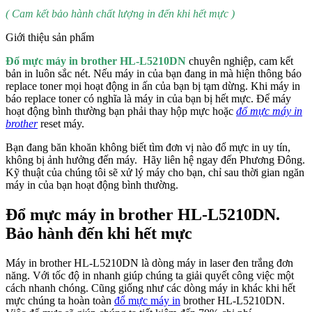
( Cam kết bảo hành chất lượng in đến khi hết mực )
Giới thiệu sản phẩm
Đổ mực máy in brother HL-L5210DN
chuyên nghiệp, cam kết
bản in luôn sắc nét. Nếu máy in của bạn đang in mà hiện thông báo
replace toner mọi hoạt động in ấn của bạn bị tạm dừng. Khi máy in
báo replace toner có nghĩa là máy in của bạn bị hết mực. Để máy
hoạt động bình thường bạn phải thay hộp mực hoặc
đổ mực máy in
brother
reset máy.
Bạn đang băn khoăn không biết tìm đơn vị nào đổ mực in uy tín,
không bị ảnh hưởng đến máy. Hãy liên hệ ngay đến Phương Đông.
Kỹ thuật của chúng tôi sẽ xử lý máy cho bạn, chỉ sau thời gian ngăn
máy in của bạn hoạt động bình thường.
Đổ mực máy in brother HL-L5210DN.
Bảo hành đến khi hết mực
Máy in brother HL-L5210DN là dòng máy in laser đen trắng đơn
năng. Với tốc độ in nhanh giúp chúng ta giải quyết công việc một
cách nhanh chóng. Cũng giống như các dòng máy in khác khi hết
mực chúng ta hoàn toàn
đổ mực máy in
brother HL-L5210DN.