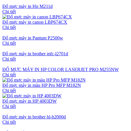
Đổ mực máy in Hp M211d
Chi tiết
Đổ mực máy in canon LBP674CX
Chi tiết
Đổ mực máy in Pantum P2500w
Chi tiết
Đổ mực máy in brother mfc-l2701d
Chi tiết
ĐỔ MỰC MÁY IN HP COLOR LASERJET PRO M255NW
Chi tiết
Đổ mực máy in màu HP Pro MFP M182N
Chi tiết
Đổ mực máy in HP 4003DW
Chi tiết
Đổ mực máy in brother hl-b2000d
Chi tiết