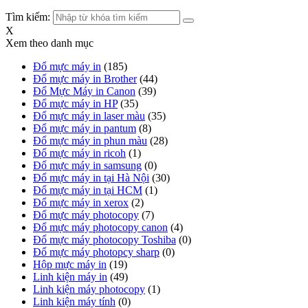
Tìm kiếm:
X
Xem theo danh mục
Đổ mực máy in
(185)
Đổ mực máy in Brother
(44)
Đổ Mực Máy in Canon
(39)
Đổ mực máy in HP
(35)
Đổ mực máy in laser màu
(35)
Đổ mực máy in pantum
(8)
Đổ mực máy in phun màu
(28)
Đổ mực máy in ricoh
(1)
Đổ mực máy in samsung
(0)
Đổ mực máy in tại Hà Nội
(30)
Đổ mực máy in tại HCM
(1)
Đổ mực máy in xerox
(2)
Đổ mực máy photocopy
(7)
Đổ mực máy photocopy canon
(4)
Đổ mực máy photocopy Toshiba
(0)
Đổ mực máy photopcy sharp
(0)
Hộp mực máy in
(19)
Linh kiện máy in
(49)
Linh kiện máy photocopy
(1)
Linh kiện máy tính
(0)