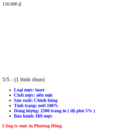
150.000
₫
5/5 - (1 bình chọn)
Loại mực: laser
Chất mực: siêu mịn
Sản xuất: Chính hãng
Tình trạng: mới 100%
Dung lượng: 2500 trang in ( độ phủ 5% )
Bảo hành: Hết mực
Công ty mực in Phương Đông