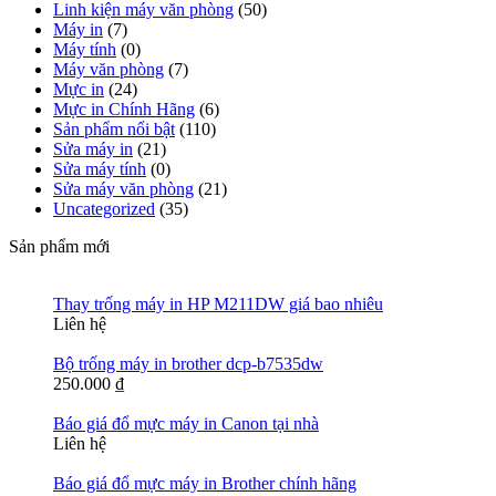
Linh kiện máy văn phòng
(50)
Máy in
(7)
Máy tính
(0)
Máy văn phòng
(7)
Mực in
(24)
Mực in Chính Hãng
(6)
Sản phẩm nổi bật
(110)
Sửa máy in
(21)
Sửa máy tính
(0)
Sửa máy văn phòng
(21)
Uncategorized
(35)
Sản phẩm mới
Thay trống máy in HP M211DW giá bao nhiêu
Liên hệ
Bộ trống máy in brother dcp-b7535dw
250.000
₫
Báo giá đổ mực máy in Canon tại nhà
Liên hệ
Báo giá đổ mực máy in Brother chính hãng