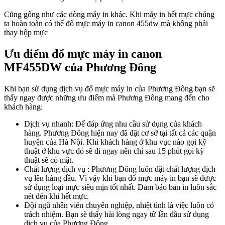
Cũng gống như các dòng máy in khác. Khi máy in hết mực chúng
ta hoàn toàn có thể đổ mực máy in canon 455dw mà không phải
thay hộp mực
Ưu điểm đổ mực máy in canon
MF455DW của Phương Đông
Khi bạn sử dụng dịch vụ đổ mực máy in của Phương Đông bạn sẽ
thấy ngay được những ưu điểm mà Phương Đông mang đến cho
khách hàng:
Dịch vụ nhanh: Để đáp ứng nhu cầu sử dụng của khách
hàng. Phương Đông hiện nay đã đặt cơ sở tại tất cả các quận
huyện của Hà Nội. Khi khách hàng ở khu vục nào gọi kỹ
thuật ở khu vực đó sẽ đi ngay nên chỉ sau 15 phút gọi kỹ
thuật sẽ có mặt.
Chất lượng dịch vụ : Phương Đông luôn đặt chất lượng dịch
vụ lên hàng đầu. Vì vậy khi bạn đổ mực máy in bạn sẽ được
sử dụng loại mực siêu mịn tốt nhất. Đảm bảo bản in luôn sắc
nét đến khi hết mực.
Đội ngũ nhân viên chuyên nghiệp, nhiệt tình là việc luôn có
trách nhiệm. Bạn sẽ thấy hài lòng ngay từ lần đầu sử dụng
dịch vụ của Phương Đông.