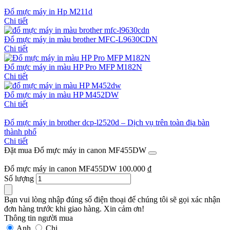
Đổ mực máy in Hp M211d
Chi tiết
Đổ mực máy in màu brother MFC-L9630CDN
Chi tiết
Đổ mực máy in màu HP Pro MFP M182N
Chi tiết
Đổ mực máy in màu HP M452DW
Chi tiết
Đổ mực máy in brother dcp-l2520d – Dịch vụ trên toàn địa bàn
thành phố
Chi tiết
Đặt mua Đổ mực máy in canon MF455DW
Đổ mực máy in canon MF455DW
100.000
₫
Số lượng
Bạn vui lòng nhập đúng số điện thoại để chúng tôi sẽ gọi xác nhận
đơn hàng trước khi giao hàng. Xin cảm ơn!
Thông tin người mua
Anh
Chị