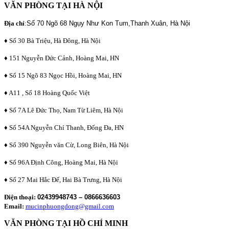
VĂN PHÒNG TẠI HÀ NỘI
Địa chỉ
:
Số 70 Ngõ 68 Ngụy Như Kon Tum,Thanh Xuân, Hà Nội
♦ Số 30 Bà Triệu, Hà Đông, Hà Nội
♦ 151 Nguyễn Đức Cảnh, Hoàng Mai, HN
♦ Số 15 Ngõ 83 Ngọc Hồi, Hoàng Mai, HN
♦ A11 , Số 18 Hoàng Quốc Việt
♦ Số 7A Lê Đức Thọ, Nam Từ Liêm, Hà Nội
♦ Số 54A Nguyễn Chí Thanh, Đống Đa, HN
♦ Số 390 Nguyễn văn Cừ, Long Biên, Hà Nội
♦ Số 96A Định Công, Hoàng Mai, Hà Nội
♦ Số 27 Mai Hắc Đế, Hai Bà Trưng, Hà Nội
Điện thoại:
02439948743 – 0866636603
Email:
mucinphuongdong@gmail.com
VĂN PHÒNG TẠI HỒ CHÍ MINH