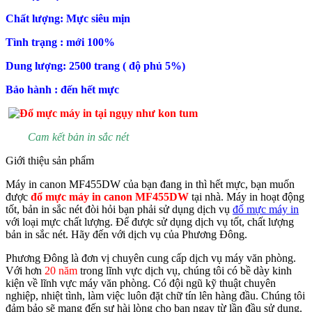
Chất lượng: Mực siêu mịn
Tình trạng : mới 100%
Dung lượng: 2500 trang ( độ phủ 5%)
Bảo hành : đến hết mực
Cam kết bản in sắc nét
Giới thiệu sản phẩm
Máy in canon MF455DW của bạn đang in thì hết mực, bạn muốn
được
đổ mực máy in canon MF455DW
tại nhà. Máy in hoạt động
tốt, bản in sắc nét đòi hỏi bạn phải sử dụng dịch vụ
đổ mực máy in
với loại mực chất lượng. Để được sử dụng dịch vụ tốt, chất lượng
bản in sắc nét. Hãy đến với dịch vụ của Phương Đông.
Phương Đông là đơn vị chuyên cung cấp dịch vụ máy văn phòng.
Với hơn
20 năm
trong lĩnh vực dịch vụ, chúng tôi có bề dày kinh
kiện về lĩnh vực máy văn phòng. Có đội ngũ kỹ thuật chuyên
nghiệp, nhiệt tình, làm việc luôn đặt chữ tín lên hàng đầu. Chúng tôi
đảm bảo sẽ mang đến sự hài lòng cho bạn ngay từ lần đầu sử dụng.