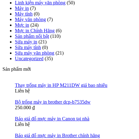
Linh kiện máy văn phòng
(50)
Máy in
(7)
Máy tính
(0)
Máy văn phòng
(7)
Mực in
(24)
Mực in Chính Hãng
(6)
Sản phẩm nổi bật
(110)
Sửa máy in
(21)
Sửa máy tính
(0)
Sửa máy văn phòng
(21)
Uncategorized
(35)
Sản phẩm mới
Thay trống máy in HP M211DW giá bao nhiêu
Liên hệ
Bộ trống máy in brother dcp-b7535dw
250.000
₫
Báo giá đổ mực máy in Canon tại nhà
Liên hệ
Báo giá đổ mực máy in Brother chính hãng