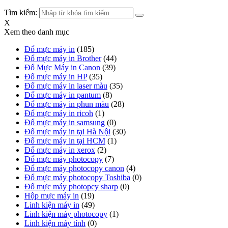
Tìm kiếm:
X
Xem theo danh mục
Đổ mực máy in
(185)
Đổ mực máy in Brother
(44)
Đổ Mực Máy in Canon
(39)
Đổ mực máy in HP
(35)
Đổ mực máy in laser màu
(35)
Đổ mực máy in pantum
(8)
Đổ mực máy in phun màu
(28)
Đổ mực máy in ricoh
(1)
Đổ mực máy in samsung
(0)
Đổ mực máy in tại Hà Nội
(30)
Đổ mực máy in tại HCM
(1)
Đổ mực máy in xerox
(2)
Đổ mực máy photocopy
(7)
Đổ mực máy photocopy canon
(4)
Đổ mực máy photocopy Toshiba
(0)
Đổ mực máy photopcy sharp
(0)
Hộp mực máy in
(19)
Linh kiện máy in
(49)
Linh kiện máy photocopy
(1)
Linh kiện máy tính
(0)