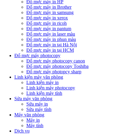
Đổ mực máy in HP
Đổ mực máy in Brother
Đổ mực máy in samsung
Đổ mực máy in xerox
Đổ mực máy in ricoh
Đổ mực máy in pantum
Đổ mực máy in laser màu
Đổ mực máy in phun màu
Đổ mực máy in tại Hà Nội
Đổ mực máy in tại HCM
Đổ mực máy photocopy
Đổ mực máy photocopy canon
Đổ mực máy photocopy Toshiba
Đổ mực máy photopcy sharp
Linh kiện máy văn phòng
Linh kiện máy in
Linh kiện máy photocopy
Linh kiện máy tính
Sửa máy văn phòng
Sửa máy in
Sửa máy tính
Máy văn phòng
Máy in
Máy tính
Dịch vụ