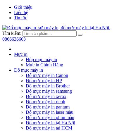
Giới thiệu
Liên hệ
Tin tức
Tìm kiếm:
0866636603
Mực in
Hộp mực máy in
Mực in Chính Hãng
Đổ mực máy in
Đổ mực máy in Canon
Đổ mực máy in HP
Đổ mực máy in Brother
Đổ mực máy in samsung
Đổ mực máy in xerox
Đổ mực máy in ricoh
Đổ mực máy in pantum
Đổ mực máy in laser màu
Đổ mực máy in phun màu
Đổ mực máy in tại Hà Nội
Đổ mực máy in tại HCM