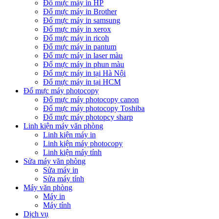
Đổ mực máy in HP
Đổ mực máy in Brother
Đổ mực máy in samsung
Đổ mực máy in xerox
Đổ mực máy in ricoh
Đổ mực máy in pantum
Đổ mực máy in laser màu
Đổ mực máy in phun màu
Đổ mực máy in tại Hà Nội
Đổ mực máy in tại HCM
Đổ mực máy photocopy
Đổ mực máy photocopy canon
Đổ mực máy photocopy Toshiba
Đổ mực máy photopcy sharp
Linh kiện máy văn phòng
Linh kiện máy in
Linh kiện máy photocopy
Linh kiện máy tính
Sửa máy văn phòng
Sửa máy in
Sửa máy tính
Máy văn phòng
Máy in
Máy tính
Dịch vụ