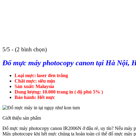
5/5 - (2 bình chọn)
Đổ mực máy photocopy canon tại Hà Nội, H
Loại mực: laser đen trắng
Chất mực: siêu mịn
Sản xuất: Malaysia
Dung lượng: 10.000 trang in ( độ phủ 5% )
Bảo hành: Hết mực
Giới thiệu sản phẩm
Đổ mực máy photocopy canon IR2006N ở đâu rẻ, uy tín? Nếu máy phot
Máy photocopy khi hết mực chúng ta hoàn toàn có thể đổ mực máy ph