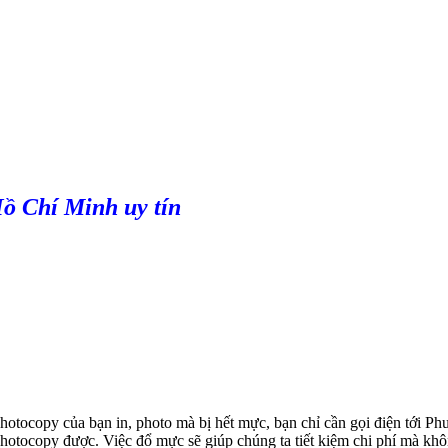
ồ Chí Minh uy tín
ocopy của bạn in, photo mà bị hết mực, bạn chỉ cần gọi điện tới Phư
otocopy được. Việc đổ mực sẽ giúp chúng ta tiết kiệm chi phí mà khô