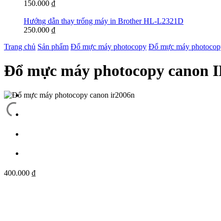
150.000
₫
Hướng dẫn thay trống máy in Brother HL-L2321D
250.000
₫
Trang chủ
Sản phẩm
Đổ mực máy photocopy
Đổ mực máy photocop
Đổ mực máy photocopy canon 
400.000
₫