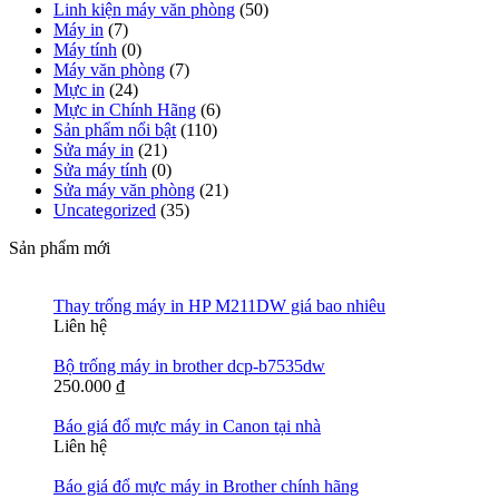
Linh kiện máy văn phòng
(50)
Máy in
(7)
Máy tính
(0)
Máy văn phòng
(7)
Mực in
(24)
Mực in Chính Hãng
(6)
Sản phẩm nổi bật
(110)
Sửa máy in
(21)
Sửa máy tính
(0)
Sửa máy văn phòng
(21)
Uncategorized
(35)
Sản phẩm mới
Thay trống máy in HP M211DW giá bao nhiêu
Liên hệ
Bộ trống máy in brother dcp-b7535dw
250.000
₫
Báo giá đổ mực máy in Canon tại nhà
Liên hệ
Báo giá đổ mực máy in Brother chính hãng