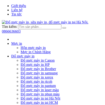
Giới thiệu
Liên hệ
Tin tức
Tìm kiếm:
0866636603
Mực in
Hộp mực máy in
Mực in Chính Hãng
Đổ mực máy in
Đổ mực máy in Canon
Đổ mực máy in HP
Đổ mực máy in Brother
Đổ mực máy in samsung
Đổ mực máy in xerox
Đổ mực máy in ricoh
Đổ mực máy in pantum
Đổ mực máy in laser màu
Đổ mực máy in phun màu
Đổ mực máy in tại Hà Nội
Đổ mực máy in tại HCM