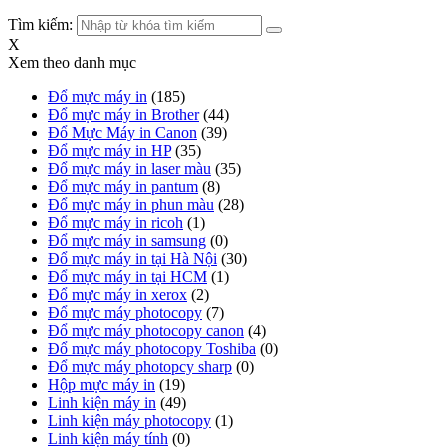
Tìm kiếm:
X
Xem theo danh mục
Đổ mực máy in
(185)
Đổ mực máy in Brother
(44)
Đổ Mực Máy in Canon
(39)
Đổ mực máy in HP
(35)
Đổ mực máy in laser màu
(35)
Đổ mực máy in pantum
(8)
Đổ mực máy in phun màu
(28)
Đổ mực máy in ricoh
(1)
Đổ mực máy in samsung
(0)
Đổ mực máy in tại Hà Nội
(30)
Đổ mực máy in tại HCM
(1)
Đổ mực máy in xerox
(2)
Đổ mực máy photocopy
(7)
Đổ mực máy photocopy canon
(4)
Đổ mực máy photocopy Toshiba
(0)
Đổ mực máy photopcy sharp
(0)
Hộp mực máy in
(19)
Linh kiện máy in
(49)
Linh kiện máy photocopy
(1)
Linh kiện máy tính
(0)