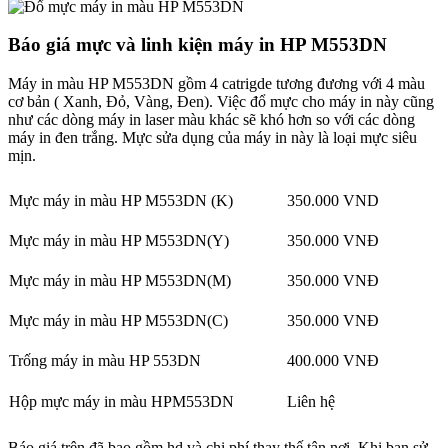
Báo giá mực và linh kiện máy in HP M553DN
Máy in màu HP M553DN gồm 4 catrigde tương đương với 4 màu
cơ bản ( Xanh, Đỏ, Vàng, Đen). Việc đổ mực cho máy in này cũng
như các dòng máy in laser màu khác sẽ khó hơn so với các dòng
máy in đen trắng. Mực sửa dụng của máy in này là loại mực siêu
mịn.
Mực máy in màu HP M553DN (K)
350.000 VND
Mực máy in màu HP M553DN(Y)
350.000 VNĐ
Mực máy in màu HP M553DN(M)
350.000 VNĐ
Mực máy in màu HP M553DN(C)
350.000 VNĐ
Trống máy in màu HP 553DN
400.000 VNĐ
Hộp mực máy in màu HPM553DN
Liên hệ
Báo giá trên đã bao gồm hd và chi phí thay thế tận nơi. Khi bạn sử