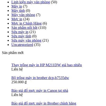
Linh kiện máy văn phòng
(50)
Máy in
(7)
Máy tính
(0)
Máy văn phòng
(7)
Mực in
(24)
Mực in Chính Hãng
(6)
Sản phẩm nổi bật
(110)
Sửa máy in
(21)
Sửa máy tính
(0)
Sửa máy văn phòng
(21)
Uncategorized
(35)
Sản phẩm mới
Thay trống máy in HP M211DW giá bao nhiêu
Liên hệ
Bộ trống máy in brother dcp-b7535dw
250.000
₫
Báo giá đổ mực máy in Canon tại nhà
Liên hệ
Báo giá đổ mực máy in Brother chính hãng