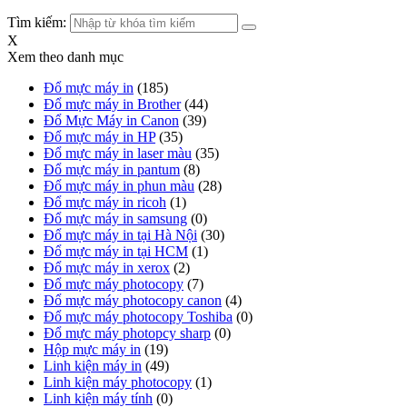
Tìm kiếm:
X
Xem theo danh mục
Đổ mực máy in
(185)
Đổ mực máy in Brother
(44)
Đổ Mực Máy in Canon
(39)
Đổ mực máy in HP
(35)
Đổ mực máy in laser màu
(35)
Đổ mực máy in pantum
(8)
Đổ mực máy in phun màu
(28)
Đổ mực máy in ricoh
(1)
Đổ mực máy in samsung
(0)
Đổ mực máy in tại Hà Nội
(30)
Đổ mực máy in tại HCM
(1)
Đổ mực máy in xerox
(2)
Đổ mực máy photocopy
(7)
Đổ mực máy photocopy canon
(4)
Đổ mực máy photocopy Toshiba
(0)
Đổ mực máy photopcy sharp
(0)
Hộp mực máy in
(19)
Linh kiện máy in
(49)
Linh kiện máy photocopy
(1)
Linh kiện máy tính
(0)