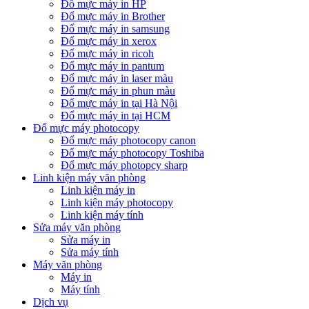
Đổ mực máy in HP
Đổ mực máy in Brother
Đổ mực máy in samsung
Đổ mực máy in xerox
Đổ mực máy in ricoh
Đổ mực máy in pantum
Đổ mực máy in laser màu
Đổ mực máy in phun màu
Đổ mực máy in tại Hà Nội
Đổ mực máy in tại HCM
Đổ mực máy photocopy
Đổ mực máy photocopy canon
Đổ mực máy photocopy Toshiba
Đổ mực máy photopcy sharp
Linh kiện máy văn phòng
Linh kiện máy in
Linh kiện máy photocopy
Linh kiện máy tính
Sửa máy văn phòng
Sửa máy in
Sửa máy tính
Máy văn phòng
Máy in
Máy tính
Dịch vụ