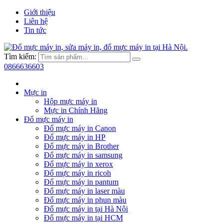
Giới thiệu
Liên hệ
Tin tức
Tìm kiếm:
0866636603
Mực in
Hộp mực máy in
Mực in Chính Hãng
Đổ mực máy in
Đổ mực máy in Canon
Đổ mực máy in HP
Đổ mực máy in Brother
Đổ mực máy in samsung
Đổ mực máy in xerox
Đổ mực máy in ricoh
Đổ mực máy in pantum
Đổ mực máy in laser màu
Đổ mực máy in phun màu
Đổ mực máy in tại Hà Nội
Đổ mực máy in tại HCM