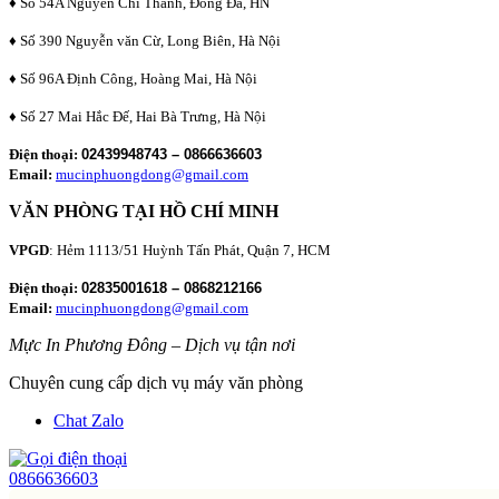
♦ Số 54A Nguyễn Chí Thanh, Đống Đa, HN
♦ Số 390 Nguyễn văn Cừ, Long Biên, Hà Nội
♦ Số 96A Định Công, Hoàng Mai, Hà Nội
♦ Số 27 Mai Hắc Đế, Hai Bà Trưng, Hà Nội
Điện thoại:
02439948743 – 0866636603
Email:
mucinphuongdong@gmail.com
VĂN PHÒNG TẠI HỒ CHÍ MINH
VPGD
: Hẻm 1113/51 Huỳnh Tấn Phát, Quận 7, HCM
Điện thoại:
02835001618 – 0868212166
Email:
mucinphuongdong@gmail.com
Mực In Phương Đông – Dịch vụ tận nơi
Chuyên cung cấp dịch vụ máy văn phòng
Chat Zalo
0866636603