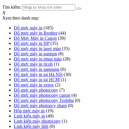
Tìm kiếm:
X
Xem theo danh mục
Đổ mực máy in
(185)
Đổ mực máy in Brother
(44)
Đổ Mực Máy in Canon
(39)
Đổ mực máy in HP
(35)
Đổ mực máy in laser màu
(35)
Đổ mực máy in pantum
(8)
Đổ mực máy in phun màu
(28)
Đổ mực máy in ricoh
(1)
Đổ mực máy in samsung
(0)
Đổ mực máy in tại Hà Nội
(30)
Đổ mực máy in tại HCM
(1)
Đổ mực máy in xerox
(2)
Đổ mực máy photocopy
(7)
Đổ mực máy photocopy canon
(4)
Đổ mực máy photocopy Toshiba
(0)
Đổ mực máy photopcy sharp
(0)
Hộp mực máy in
(19)
Linh kiện máy in
(49)
Linh kiện máy photocopy
(1)
Linh kiện máy tính
(0)