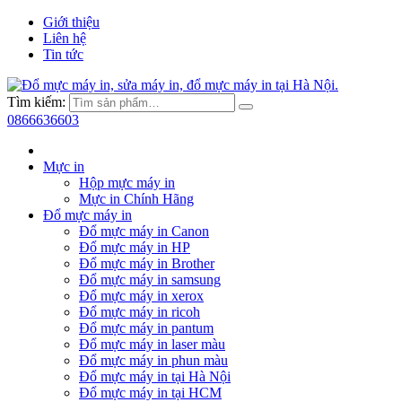
Giới thiệu
Liên hệ
Tin tức
Tìm kiếm:
0866636603
Mực in
Hộp mực máy in
Mực in Chính Hãng
Đổ mực máy in
Đổ mực máy in Canon
Đổ mực máy in HP
Đổ mực máy in Brother
Đổ mực máy in samsung
Đổ mực máy in xerox
Đổ mực máy in ricoh
Đổ mực máy in pantum
Đổ mực máy in laser màu
Đổ mực máy in phun màu
Đổ mực máy in tại Hà Nội
Đổ mực máy in tại HCM