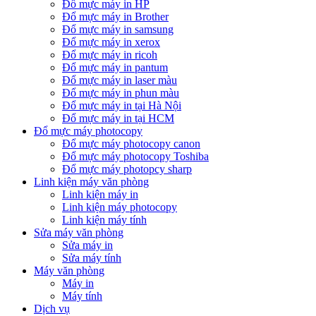
Đổ mực máy in HP
Đổ mực máy in Brother
Đổ mực máy in samsung
Đổ mực máy in xerox
Đổ mực máy in ricoh
Đổ mực máy in pantum
Đổ mực máy in laser màu
Đổ mực máy in phun màu
Đổ mực máy in tại Hà Nội
Đổ mực máy in tại HCM
Đổ mực máy photocopy
Đổ mực máy photocopy canon
Đổ mực máy photocopy Toshiba
Đổ mực máy photopcy sharp
Linh kiện máy văn phòng
Linh kiện máy in
Linh kiện máy photocopy
Linh kiện máy tính
Sửa máy văn phòng
Sửa máy in
Sửa máy tính
Máy văn phòng
Máy in
Máy tính
Dịch vụ