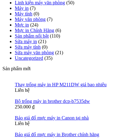
Linh kiện máy văn phòng
(50)
Máy in
(7)
Máy tính
(0)
Máy văn phòng
(7)
Mực in
(24)
Mực in Chính Hãng
(6)
Sản phẩm nổi bật
(110)
Sửa máy in
(21)
Sửa máy tính
(0)
Sửa máy văn phòng
(21)
Uncategorized
(35)
Sản phẩm mới
Thay trống máy in HP M211DW giá bao nhiêu
Liên hệ
Bộ trống máy in brother dcp-b7535dw
250.000
₫
Báo giá đổ mực máy in Canon tại nhà
Liên hệ
Báo giá đổ mực máy in Brother chính hãng