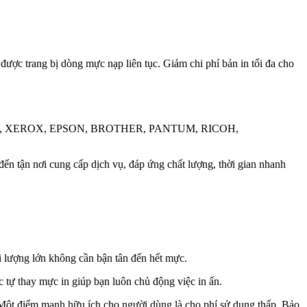
c trang bị dòng mực nạp liên tục. Giảm chi phí bản in tối đa cho
, CAMOM, XEROX, EPSON, BROTHER, PANTUM, RICOH,
n tận nơi cung cấp dịch vụ, đáp ứng chất lượng, thời gian nhanh
ối lượng lớn không cần bận tân đến hết mực.
tự thay mực in giúp bạn luôn chủ động việc in ấn.
Một điểm mạnh hữu ích cho người dùng là cho phí sử dụng thấp. Bảo