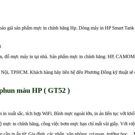
o giá sản phẩm mực in chính hãng Hp. Dòng máy in HP Smart Tank đượ
.
n
 in, đổ mực máy in tại nhà. Sản phẩm mực in chính hãng: HP
Hà Nội, TPHCM. Khách hàng hãy liên hệ đến Phương Đông kỹ thuật sẽ đế
 phun màu HP ( GT52 )
in xuất sắc, tích hợp WiFi. Bình mực ngoài lớn, in án liên tục với kh
ực in chính hãng, công việc bơm mực bạn chỉ mất vài giây. Với việc 
cầu in ấn từ: Gia đình, các nhân, văn phòng, cơ quan, trường học… 