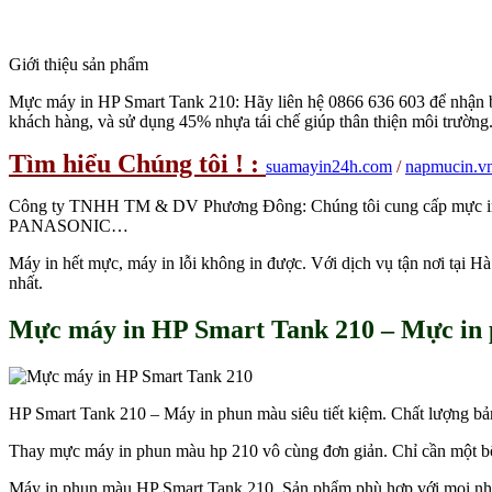
Giới thiệu sản phẩm
Mực máy in HP Smart Tank 210: Hãy liên hệ 0866 636 603 để nhận bá
khách hàng, và sử dụng 45% nhựa tái chế giúp thân thiện môi trường
Tìm hiểu Chúng tôi ! :
suamayin24h.com
/
napmucin.v
Công ty TNHH TM & DV Phương Đông: Chúng tôi cung cấp mực
PANASONIC…
Máy in hết mực, máy in lỗi không in được. Với dịch vụ tận nơi tại 
nhất.
Mực máy in HP Smart Tank 210 – Mực in
HP Smart Tank 210 – Máy in phun màu siêu tiết kiệm. Chất lượng bản 
Thay mực máy in phun màu hp 210 vô cùng đơn giản. Chỉ cần một bộ m
Máy in phun màu HP Smart Tank 210. Sản phẩm phù hợp với mọi nhu 