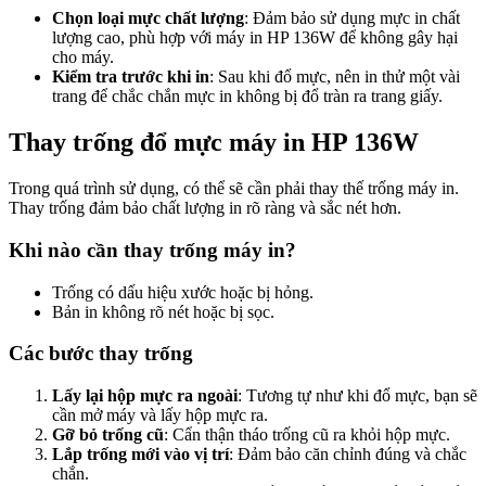
Chọn loại mực chất lượng
: Đảm bảo sử dụng mực in chất
lượng cao, phù hợp với máy in HP 136W để không gây hại
cho máy.
Kiểm tra trước khi in
: Sau khi đổ mực, nên in thử một vài
trang để chắc chắn mực in không bị đổ tràn ra trang giấy.
Thay trống đổ mực máy in HP 136W
Trong quá trình sử dụng, có thể sẽ cần phải thay thế trống máy in.
Thay trống đảm bảo chất lượng in rõ ràng và sắc nét hơn.
Khi nào cần thay trống máy in?
Trống có dấu hiệu xước hoặc bị hỏng.
Bản in không rõ nét hoặc bị sọc.
Các bước thay trống
Lấy lại hộp mực ra ngoài
: Tương tự như khi đổ mực, bạn sẽ
cần mở máy và lấy hộp mực ra.
Gỡ bỏ trống cũ
: Cẩn thận tháo trống cũ ra khỏi hộp mực.
Lắp trống mới vào vị trí
: Đảm bảo căn chỉnh đúng và chắc
chắn.