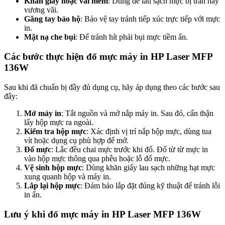
Khăn giấy hoặc vải mềm
: Dùng để lau sạch mực bị tràn hay
vương vãi.
Găng tay bảo hộ
: Bảo vệ tay tránh tiếp xúc trực tiếp với mực
in.
Mặt nạ che bụi
: Để tránh hít phải bụi mực tiềm ẩn.
Các bước thực hiện đổ mực máy in HP Laser MFP
136W
Sau khi đã chuẩn bị đầy đủ dụng cụ, hãy áp dụng theo các bước sau
đây:
Mở máy in
: Tắt nguồn và mở nắp máy in. Sau đó, cẩn thận
lấy hộp mực ra ngoài.
Kiểm tra hộp mực
: Xác định vị trí nắp hộp mực, dùng tua
vít hoặc dụng cụ phù hợp để mở.
Đổ mực
: Lắc đều chai mực trước khi đổ. Đổ từ từ mực in
vào hộp mực thông qua phễu hoặc lỗ đổ mực.
Vệ sinh hộp mực
: Dùng khăn giấy lau sạch những hạt mực
xung quanh hộp và máy in.
Lắp lại hộp mực
: Đảm bảo lắp đặt đúng kỹ thuật để tránh lỗi
in ấn.
Lưu ý khi đổ mực máy in HP Laser MFP 136W