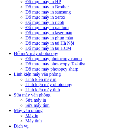
Đổ mực máy in HP
Đổ mực máy in Brother
Đổ mực máy in samsung
Đổ mực máy in xerox
Đổ mực máy in ricoh
Đổ mực máy in pantum
Đổ mực máy in laser màu
Đổ mực máy in phun màu
Đổ mực máy in tại Hà Nội
Đổ mực máy in tại HCM
Đổ mực máy photocopy
Đổ mực máy photocopy canon
Đổ mực máy photocopy Toshiba
Đổ mực máy photopcy sharp
Linh kiện máy văn phòng
Linh kiện máy in
Linh kiện máy photocopy
Linh kiện máy tính
Sửa máy văn phòng
Sửa máy in
Sửa máy tính
Máy văn phòng
Máy in
Máy tính
Dịch vụ