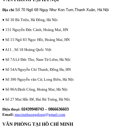
Địa chỉ
:
Số 70 Ngõ 68 Ngụy Như Kon Tum,Thanh Xuân, Hà Nội
♦ Số 30 Bà Triệu, Hà Đông, Hà Nội
♦ 151 Nguyễn Đức Cảnh, Hoàng Mai, HN
♦ Số 15 Ngõ 83 Ngọc Hồi, Hoàng Mai, HN
♦ A11 , Số 18 Hoàng Quốc Việt
♦ Số 7A Lê Đức Thọ, Nam Từ Liêm, Hà Nội
♦ Số 54A Nguyễn Chí Thanh, Đống Đa, HN
♦ Số 390 Nguyễn văn Cừ, Long Biên, Hà Nội
♦ Số 96A Định Công, Hoàng Mai, Hà Nội
♦ Số 27 Mai Hắc Đế, Hai Bà Trưng, Hà Nội
Điện thoại:
02439948743 – 0866636603
Email:
mucinphuongdong@gmail.com
VĂN PHÒNG TẠI HỒ CHÍ MINH