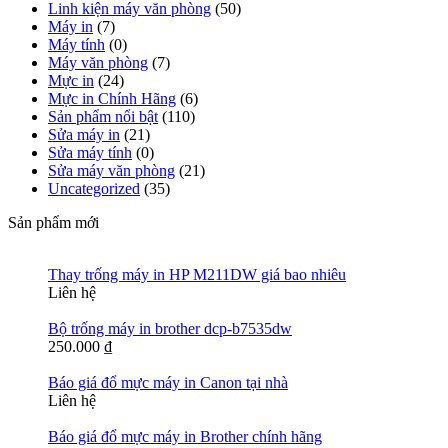
Linh kiện máy văn phòng
(50)
Máy in
(7)
Máy tính
(0)
Máy văn phòng
(7)
Mực in
(24)
Mực in Chính Hãng
(6)
Sản phẩm nổi bật
(110)
Sửa máy in
(21)
Sửa máy tính
(0)
Sửa máy văn phòng
(21)
Uncategorized
(35)
Sản phẩm mới
Thay trống máy in HP M211DW giá bao nhiêu
Liên hệ
Bộ trống máy in brother dcp-b7535dw
250.000
₫
Báo giá đổ mực máy in Canon tại nhà
Liên hệ
Báo giá đổ mực máy in Brother chính hãng