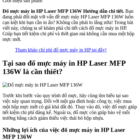
Giới thiệu sản phẩm
Đổ mực máy in HP Laser MFP 136W Hướng dẫn chi tiết.
Bạn
đang phải đối mặt với vấn đề mực máy HP Laser MFP 136W luôn
cạn kiệt khi bạn cần in ấn? Không cần phải lo lắng nữa! Trong bài
viết này, chúng ta sẽ khám phá chi tiết cách đổ mực máy in HP.
Giúp bạn tiết kiệm chi phí và thời gian mà không cần mua một hộp
mực mới.
Tham khảo chỉ phí đổ mực máy in HP tại đây!
Tại sao đổ mực máy in
HP Laser MFP
136W
là cần thiết?
Trước khi bước vào quy trình đổ mực, hãy cùng tìm hiểu tại sao
việc này quan trọng. Đối với một gia đình hoặc công ty, việc mua
một hộp mực mới có giá khá đắt đỏ. Thay vào đó, việc đổ mực giúp
tiết kiệm chi phí đáng kể. Ngoài ra, đổ mực còn giúp bảo vệ môi
trường bằng cách giảm thiểu việc thải bỏ hộp nhựa.
Những lợi ích của việc đổ mực máy in HP Laser
MFP 136W