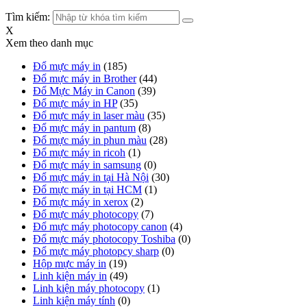
Tìm kiếm:
X
Xem theo danh mục
Đổ mực máy in
(185)
Đổ mực máy in Brother
(44)
Đổ Mực Máy in Canon
(39)
Đổ mực máy in HP
(35)
Đổ mực máy in laser màu
(35)
Đổ mực máy in pantum
(8)
Đổ mực máy in phun màu
(28)
Đổ mực máy in ricoh
(1)
Đổ mực máy in samsung
(0)
Đổ mực máy in tại Hà Nội
(30)
Đổ mực máy in tại HCM
(1)
Đổ mực máy in xerox
(2)
Đổ mực máy photocopy
(7)
Đổ mực máy photocopy canon
(4)
Đổ mực máy photocopy Toshiba
(0)
Đổ mực máy photopcy sharp
(0)
Hộp mực máy in
(19)
Linh kiện máy in
(49)
Linh kiện máy photocopy
(1)
Linh kiện máy tính
(0)