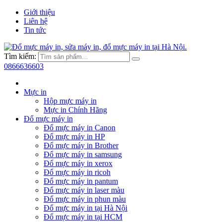
Giới thiệu
Liên hệ
Tin tức
Tìm kiếm:
0866636603
Mực in
Hộp mực máy in
Mực in Chính Hãng
Đổ mực máy in
Đổ mực máy in Canon
Đổ mực máy in HP
Đổ mực máy in Brother
Đổ mực máy in samsung
Đổ mực máy in xerox
Đổ mực máy in ricoh
Đổ mực máy in pantum
Đổ mực máy in laser màu
Đổ mực máy in phun màu
Đổ mực máy in tại Hà Nội
Đổ mực máy in tại HCM