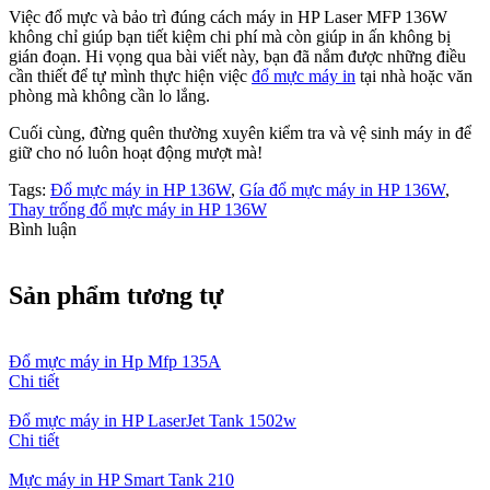
Việc đổ mực và bảo trì đúng cách máy in HP Laser MFP 136W
không chỉ giúp bạn tiết kiệm chi phí mà còn giúp in ấn không bị
gián đoạn. Hi vọng qua bài viết này, bạn đã nắm được những điều
cần thiết để tự mình thực hiện việc
đổ mực máy in
tại nhà hoặc văn
phòng mà không cần lo lắng.
Cuối cùng, đừng quên thường xuyên kiểm tra và vệ sinh máy in để
giữ cho nó luôn hoạt động mượt mà!
Tags:
Đổ mực máy in HP 136W
,
Gía đổ mực máy in HP 136W
,
Thay trống đổ mực máy in HP 136W
Bình luận
Sản phẩm tương tự
Đổ mực máy in Hp Mfp 135A
Chi tiết
Đổ mực máy in HP LaserJet Tank 1502w
Chi tiết
Mực máy in HP Smart Tank 210