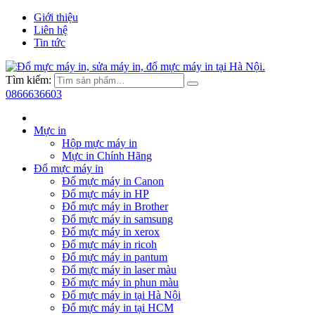
Giới thiệu
Liên hệ
Tin tức
Tìm kiếm:
0866636603
Mực in
Hộp mực máy in
Mực in Chính Hãng
Đổ mực máy in
Đổ mực máy in Canon
Đổ mực máy in HP
Đổ mực máy in Brother
Đổ mực máy in samsung
Đổ mực máy in xerox
Đổ mực máy in ricoh
Đổ mực máy in pantum
Đổ mực máy in laser màu
Đổ mực máy in phun màu
Đổ mực máy in tại Hà Nội
Đổ mực máy in tại HCM