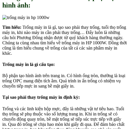
hình ảnh:
Tìm hiểu:
Trống máy in là gì, tạo sao phải thay trống, tuổi thọ trống
máy in, khi nào máy in cần phải thay trống… Đấy luôn là những
câu hỏi Phương Đông nhận được từ quý khách hàng thường ngày.
Chúng ta cùng nhau tìm hiểu về trống máy in HP 1000W. Đồng thời
cũng là tìm hiểu chung về trống của tất cả các sản phẩm máy in
khác.
Trống máy in là gì cấu tạo:
Bộ phận tạo hình ảnh trên trang in. Có hình ống tròn, thường là loại
trống OPC mang điện tích âm. Quá trình in ấn trống có nhiệm vụ
chuyển tiếp mực in sang bề mặt giấy in.
Tại sao phải thay trống máy in định kỳ:
Trống và các linh kiện hộp mực, đây là những vật tư tiêu hao. Tuổi
thọ trống sẽ phụ thuộc vào số lượng trang in. Khi in trống sẽ có
chuyển động quay tròn, bề mặt trống sẽ tiếp súc trực tiếp với giấy
in. Qua đó trống sẽ chịu hao mòn khi giấy đi qua. Để đảm bảo chất