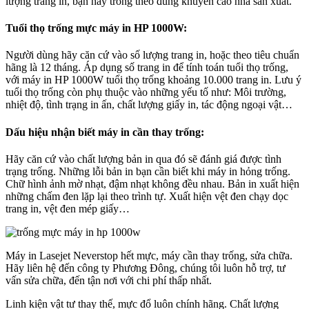
lượng trang in, bạn hãy trống theo đúng khuyến cao nhà sản xuất.
Tuổi thọ trống mực máy in HP 1000W:
Người dùng hãy căn cứ vào số lượng trang in, hoặc theo tiêu chuẩn
hãng là 12 tháng. Áp dụng số trang in để tính toán tuổi thọ trống,
với máy in HP 1000W tuổi thọ trống khoảng 10.000 trang in. Lưu ý
tuổi thọ trống còn phụ thuộc vào những yếu tố như: Môi trường,
nhiệt độ, tình trạng in ấn, chất lượng giấy in, tác động ngoại vật…
Dấu hiệu nhận biết máy in cần thay trống:
Hãy căn cứ vào chất lượng bản in qua đó sẽ đánh giá được tình
trạng trống. Những lỗi bản in bạn cần biết khi máy in hỏng trống.
Chữ hình ảnh mờ nhạt, đậm nhạt không đều nhau. Bản in xuất hiện
những chấm đen lặp lại theo trình tự. Xuất hiện vệt đen chạy dọc
trang in, vệt đen mép giấy…
Máy in Lasejet Neverstop hết mực, máy cần thay trống, sửa chữa.
Hãy liên hệ đến công ty Phương Đông, chúng tôi luôn hỗ trợ, tư
vấn sửa chữa, đến tận nơi với chi phí thấp nhất.
Linh kiện vật tư thay thế, mực đổ luôn chính hãng. Chất lượng