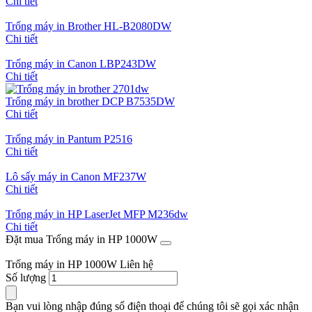
Chi tiết
Trống máy in Brother HL-B2080DW
Chi tiết
Trống máy in Canon LBP243DW
Chi tiết
Trống máy in brother DCP B7535DW
Chi tiết
Trống máy in Pantum P2516
Chi tiết
Lô sấy máy in Canon MF237W
Chi tiết
Trống máy in HP LaserJet MFP M236dw
Chi tiết
Đặt mua Trống máy in HP 1000W
Trống máy in HP 1000W
Liên hệ
Số lượng
Bạn vui lòng nhập đúng số điện thoại để chúng tôi sẽ gọi xác nhận