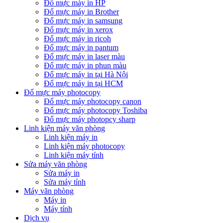
Đổ mực máy in HP
Đổ mực máy in Brother
Đổ mực máy in samsung
Đổ mực máy in xerox
Đổ mực máy in ricoh
Đổ mực máy in pantum
Đổ mực máy in laser màu
Đổ mực máy in phun màu
Đổ mực máy in tại Hà Nội
Đổ mực máy in tại HCM
Đổ mực máy photocopy
Đổ mực máy photocopy canon
Đổ mực máy photocopy Toshiba
Đổ mực máy photopcy sharp
Linh kiện máy văn phòng
Linh kiện máy in
Linh kiện máy photocopy
Linh kiện máy tính
Sửa máy văn phòng
Sửa máy in
Sửa máy tính
Máy văn phòng
Máy in
Máy tính
Dịch vụ