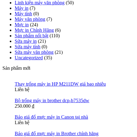
Linh kiện máy văn phòng
(50)
Máy in
(7)
Máy tính
(0)
Máy văn phòng
(7)
Mực in
(24)
Mực in Chính Hãng
(6)
Sản phẩm nổi bật
(110)
Sửa máy in
(21)
Sửa máy tính
(0)
Sửa máy văn phòng
(21)
Uncategorized
(35)
Sản phẩm mới
Thay trống máy in HP M211DW giá bao nhiêu
Liên hệ
Bộ trống máy in brother dcp-b7535dw
250.000
₫
Báo giá đổ mực máy in Canon tại nhà
Liên hệ
Báo giá đổ mực máy in Brother chính hãng