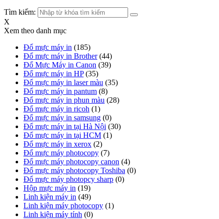
Tìm kiếm:
X
Xem theo danh mục
Đổ mực máy in
(185)
Đổ mực máy in Brother
(44)
Đổ Mực Máy in Canon
(39)
Đổ mực máy in HP
(35)
Đổ mực máy in laser màu
(35)
Đổ mực máy in pantum
(8)
Đổ mực máy in phun màu
(28)
Đổ mực máy in ricoh
(1)
Đổ mực máy in samsung
(0)
Đổ mực máy in tại Hà Nội
(30)
Đổ mực máy in tại HCM
(1)
Đổ mực máy in xerox
(2)
Đổ mực máy photocopy
(7)
Đổ mực máy photocopy canon
(4)
Đổ mực máy photocopy Toshiba
(0)
Đổ mực máy photopcy sharp
(0)
Hộp mực máy in
(19)
Linh kiện máy in
(49)
Linh kiện máy photocopy
(1)
Linh kiện máy tính
(0)