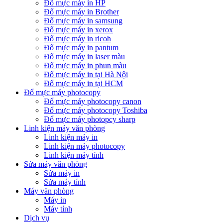
Đổ mực máy in HP
Đổ mực máy in Brother
Đổ mực máy in samsung
Đổ mực máy in xerox
Đổ mực máy in ricoh
Đổ mực máy in pantum
Đổ mực máy in laser màu
Đổ mực máy in phun màu
Đổ mực máy in tại Hà Nội
Đổ mực máy in tại HCM
Đổ mực máy photocopy
Đổ mực máy photocopy canon
Đổ mực máy photocopy Toshiba
Đổ mực máy photopcy sharp
Linh kiện máy văn phòng
Linh kiện máy in
Linh kiện máy photocopy
Linh kiện máy tính
Sửa máy văn phòng
Sửa máy in
Sửa máy tính
Máy văn phòng
Máy in
Máy tính
Dịch vụ