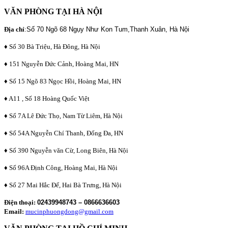
VĂN PHÒNG TẠI HÀ NỘI
Địa chỉ
:
Số 70 Ngõ 68 Ngụy Như Kon Tum,Thanh Xuân, Hà Nội
♦ Số 30 Bà Triệu, Hà Đông, Hà Nội
♦ 151 Nguyễn Đức Cảnh, Hoàng Mai, HN
♦ Số 15 Ngõ 83 Ngọc Hồi, Hoàng Mai, HN
♦ A11 , Số 18 Hoàng Quốc Việt
♦ Số 7A Lê Đức Thọ, Nam Từ Liêm, Hà Nội
♦ Số 54A Nguyễn Chí Thanh, Đống Đa, HN
♦ Số 390 Nguyễn văn Cừ, Long Biên, Hà Nội
♦ Số 96A Định Công, Hoàng Mai, Hà Nội
♦ Số 27 Mai Hắc Đế, Hai Bà Trưng, Hà Nội
Điện thoại:
02439948743 – 0866636603
Email:
mucinphuongdong@gmail.com