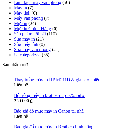
Linh kiện máy văn phòng
(50)
Máy in
(7)
Máy tính
(0)
Máy văn phòng
(7)
Mực in
(24)
Mực in Chính Hãng
(6)
Sản phẩm nổi bật
(110)
Sửa máy in
(21)
Sửa máy tính
(0)
Sửa máy văn phòng
(21)
Uncategorized
(35)
Sản phẩm mới
Thay trống máy in HP M211DW giá bao nhiêu
Liên hệ
Bộ trống máy in brother dcp-b7535dw
250.000
₫
Báo giá đổ mực máy in Canon tại nhà
Liên hệ
Báo giá đổ mực máy in Brother chính hãng