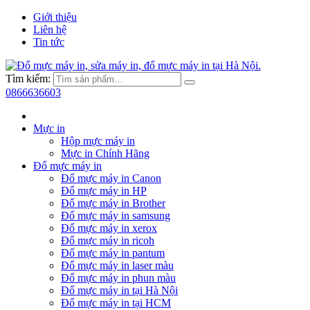
Giới thiệu
Liên hệ
Tin tức
Tìm kiếm:
0866636603
Mực in
Hộp mực máy in
Mực in Chính Hãng
Đổ mực máy in
Đổ mực máy in Canon
Đổ mực máy in HP
Đổ mực máy in Brother
Đổ mực máy in samsung
Đổ mực máy in xerox
Đổ mực máy in ricoh
Đổ mực máy in pantum
Đổ mực máy in laser màu
Đổ mực máy in phun màu
Đổ mực máy in tại Hà Nội
Đổ mực máy in tại HCM