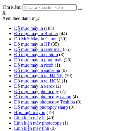
Tìm kiếm:
X
Xem theo danh mục
Đổ mực máy in
(185)
Đổ mực máy in Brother
(44)
Đổ Mực Máy in Canon
(39)
Đổ mực máy in HP
(35)
Đổ mực máy in laser màu
(35)
Đổ mực máy in pantum
(8)
Đổ mực máy in phun màu
(28)
Đổ mực máy in ricoh
(1)
Đổ mực máy in samsung
(0)
Đổ mực máy in tại Hà Nội
(30)
Đổ mực máy in tại HCM
(1)
Đổ mực máy in xerox
(2)
Đổ mực máy photocopy
(7)
Đổ mực máy photocopy canon
(4)
Đổ mực máy photocopy Toshiba
(0)
Đổ mực máy photopcy sharp
(0)
Hộp mực máy in
(19)
Linh kiện máy in
(49)
Linh kiện máy photocopy
(1)
Linh kiện máy tính
(0)