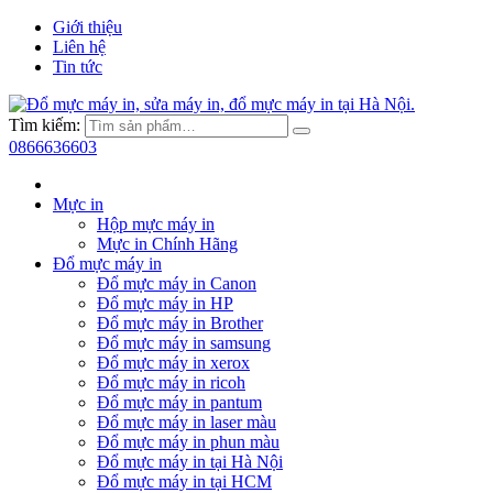
Giới thiệu
Liên hệ
Tin tức
Tìm kiếm:
0866636603
Mực in
Hộp mực máy in
Mực in Chính Hãng
Đổ mực máy in
Đổ mực máy in Canon
Đổ mực máy in HP
Đổ mực máy in Brother
Đổ mực máy in samsung
Đổ mực máy in xerox
Đổ mực máy in ricoh
Đổ mực máy in pantum
Đổ mực máy in laser màu
Đổ mực máy in phun màu
Đổ mực máy in tại Hà Nội
Đổ mực máy in tại HCM