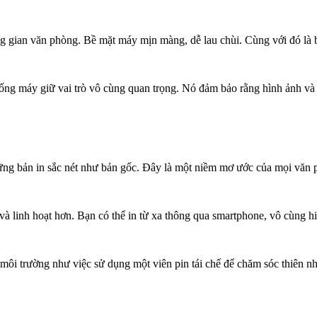
gian văn phòng. Bề mặt máy mịn màng, dễ lau chùi. Cùng với đó là bả
ống máy giữ vai trò vô cùng quan trọng. Nó đảm bảo rằng hình ảnh và c
bản in sắc nét như bản gốc. Đây là một niềm mơ ước của mọi văn phò
i và linh hoạt hơn. Bạn có thể in từ xa thông qua smartphone, vô cùng h
ệ môi trường như việc sử dụng một viên pin tái chế để chăm sóc thiên nh