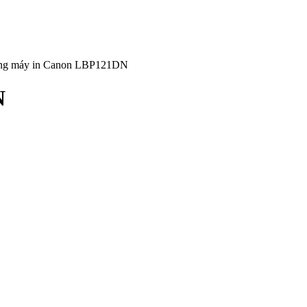
ng máy in Canon LBP121DN
N