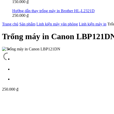
150.000
₫
Hướng dẫn thay trống máy in Brother HL-L2321D
250.000
₫
Trang chủ
Sản phẩm
Linh kiện máy văn phòng
Linh kiện máy in
Trố
Trống máy in Canon LBP121D
250.000
₫