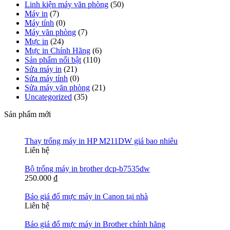
Linh kiện máy văn phòng
(50)
Máy in
(7)
Máy tính
(0)
Máy văn phòng
(7)
Mực in
(24)
Mực in Chính Hãng
(6)
Sản phẩm nổi bật
(110)
Sửa máy in
(21)
Sửa máy tính
(0)
Sửa máy văn phòng
(21)
Uncategorized
(35)
Sản phẩm mới
Thay trống máy in HP M211DW giá bao nhiêu
Liên hệ
Bộ trống máy in brother dcp-b7535dw
250.000
₫
Báo giá đổ mực máy in Canon tại nhà
Liên hệ
Báo giá đổ mực máy in Brother chính hãng