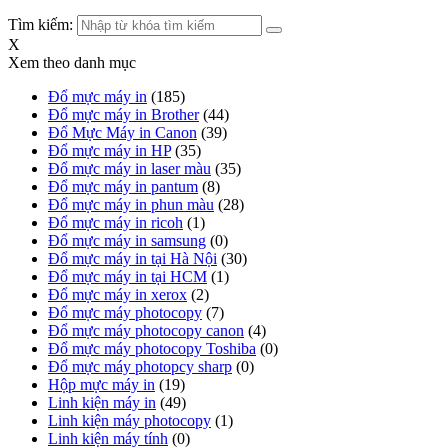
Tìm kiếm:
X
Xem theo danh mục
Đổ mực máy in
(185)
Đổ mực máy in Brother
(44)
Đổ Mực Máy in Canon
(39)
Đổ mực máy in HP
(35)
Đổ mực máy in laser màu
(35)
Đổ mực máy in pantum
(8)
Đổ mực máy in phun màu
(28)
Đổ mực máy in ricoh
(1)
Đổ mực máy in samsung
(0)
Đổ mực máy in tại Hà Nội
(30)
Đổ mực máy in tại HCM
(1)
Đổ mực máy in xerox
(2)
Đổ mực máy photocopy
(7)
Đổ mực máy photocopy canon
(4)
Đổ mực máy photocopy Toshiba
(0)
Đổ mực máy photopcy sharp
(0)
Hộp mực máy in
(19)
Linh kiện máy in
(49)
Linh kiện máy photocopy
(1)
Linh kiện máy tính
(0)