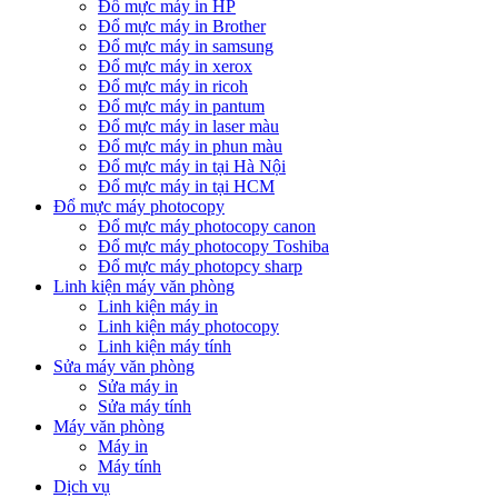
Đổ mực máy in HP
Đổ mực máy in Brother
Đổ mực máy in samsung
Đổ mực máy in xerox
Đổ mực máy in ricoh
Đổ mực máy in pantum
Đổ mực máy in laser màu
Đổ mực máy in phun màu
Đổ mực máy in tại Hà Nội
Đổ mực máy in tại HCM
Đổ mực máy photocopy
Đổ mực máy photocopy canon
Đổ mực máy photocopy Toshiba
Đổ mực máy photopcy sharp
Linh kiện máy văn phòng
Linh kiện máy in
Linh kiện máy photocopy
Linh kiện máy tính
Sửa máy văn phòng
Sửa máy in
Sửa máy tính
Máy văn phòng
Máy in
Máy tính
Dịch vụ