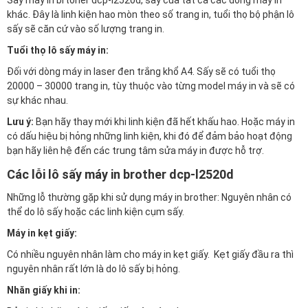
Sấy máy in brtoher dcp-l2520d, sấy của tất cả các dòng máy in
khác. Đây là linh kiện hao mòn theo số trang in, tuổi thọ bộ phận lô
sấy sẽ căn cứ vào số lượng trang in.
Tuổi thọ lô sấy máy in:
Đối với dòng máy in laser đen trắng khổ A4. Sấy sẽ có tuổi thọ
20000 – 30000 trang in, tùy thuộc vào từng model máy in và sẽ có
sự khác nhau.
Lưu ý:
Bạn hãy thay mới khi linh kiện đã hết khấu hao. Hoặc máy in
có dấu hiệu bị hỏng những linh kiện, khi đó để đảm bảo hoạt động
bạn hãy liên hệ đến các trung tâm sửa máy in được hỗ trợ.
Các lỗi lô sấy máy in brother dcp-l2520d
Những lỗ thường gặp khi sử dụng máy in brother: Nguyên nhân có
thể do lô sấy hoặc các linh kiện cụm sấy.
Máy in kẹt giấy:
Có nhiều nguyên nhân làm cho máy in kẹt giấy. Kẹt giấy đầu ra thì
nguyên nhân rất lớn là do lô sấy bị hỏng.
Nhăn giấy khi in: