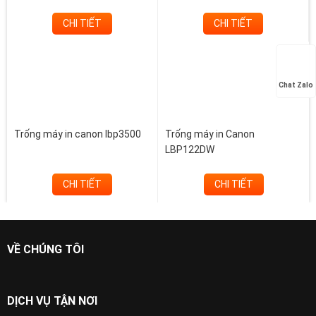
CHI TIẾT
CHI TIẾT
Chat Zalo
Trống máy in canon lbp3500
Trống máy in Canon
LBP122DW
CHI TIẾT
CHI TIẾT
VỀ CHÚNG TÔI
DỊCH VỤ TẬN NƠI