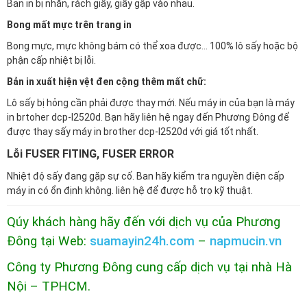
Bản in bị nhăn, rách giấy, giấy gập vào nhau.
Bong mất mực trên trang in
Bong mực, mực không bám có thể xoa được… 100% lô sấy hoặc bộ
phận cấp nhiệt bị lỗi.
Bản in xuất hiện vệt đen cộng thêm mất chữ:
Lô sấy bị hỏng cần phải được thay mới. Nếu máy in của bạn là máy
in brtoher dcp-l2520d. Bạn hãy liên hệ ngay đến Phương Đông để
được thay sấy máy in brother dcp-l2520d với giá tốt nhất.
Lỗi FUSER FITING, FUSER ERROR
Nhiệt độ sấy đang gặp sự cố. Ban hãy kiểm tra nguyền điện cấp
máy in có ổn định không. liên hệ để được hỗ trọ kỹ thuật.
Qúy khách hàng hãy đến với dịch vụ của Phương
Đông tại Web:
suamayin24h.com
–
napmucin.vn
Công ty Phương Đông cung cấp dịch vụ tại nhà Hà
Nội – TPHCM.