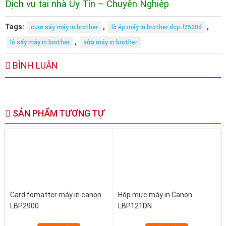
Dịch vụ tại nhà Uy Tín – Chuyên Nghiệp
Tags:
,
,
cụm sấy máy in brother
lô ép máy in brother dcp-l2520d
,
lô sấy máy in brother
sửa máy in brother
BÌNH LUẬN
SẢN PHẨM TƯƠNG TỰ
Card fomatter máy in canon
Hộp mực máy in Canon
LBP2900
LBP121DN