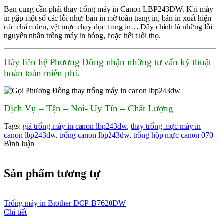
Bạn cung cần phải thay trống máy in Canon LBP243DW. Khi máy
in gặp một số các lỗi như: bản in mờ toàn trang in, bản in xuất hiện
các chấm đen, vệt mực chạy dọc trang in… Đây chính là những lỗi
nguyên nhân trống máy in hỏng, hoặc hết tuổi thọ.
Hãy liên hệ Phương Đông nhận những tư vấn kỹ thuật
hoàn toàn miễn phí.
Dịch Vụ – Tận – Nơi- Uy Tín – Chất Lượng
Tags:
giá trống máy in canon lbp243dw
,
thay trống mực máy in
canon lbp243dw
,
trống canon lbp243dw
,
trống hộp mực canon 070
Bình luận
Sản phẩm tương tự
Trống máy in Brother DCP-B7620DW
Chi tiết