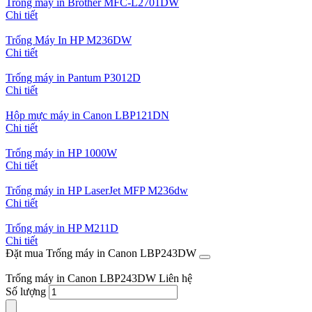
Trống máy in Brother MFC-L2701DW
Chi tiết
Trống Máy In HP M236DW
Chi tiết
Trống máy in Pantum P3012D
Chi tiết
Hộp mực máy in Canon LBP121DN
Chi tiết
Trống máy in HP 1000W
Chi tiết
Trống máy in HP LaserJet MFP M236dw
Chi tiết
Trống máy in HP M211D
Chi tiết
Đặt mua Trống máy in Canon LBP243DW
Trống máy in Canon LBP243DW
Liên hệ
Số lượng