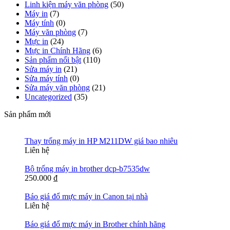
Linh kiện máy văn phòng
(50)
Máy in
(7)
Máy tính
(0)
Máy văn phòng
(7)
Mực in
(24)
Mực in Chính Hãng
(6)
Sản phẩm nổi bật
(110)
Sửa máy in
(21)
Sửa máy tính
(0)
Sửa máy văn phòng
(21)
Uncategorized
(35)
Sản phẩm mới
Thay trống máy in HP M211DW giá bao nhiêu
Liên hệ
Bộ trống máy in brother dcp-b7535dw
250.000
₫
Báo giá đổ mực máy in Canon tại nhà
Liên hệ
Báo giá đổ mực máy in Brother chính hãng