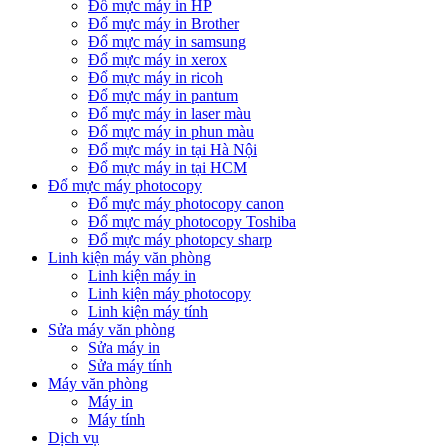
Đổ mực máy in HP
Đổ mực máy in Brother
Đổ mực máy in samsung
Đổ mực máy in xerox
Đổ mực máy in ricoh
Đổ mực máy in pantum
Đổ mực máy in laser màu
Đổ mực máy in phun màu
Đổ mực máy in tại Hà Nội
Đổ mực máy in tại HCM
Đổ mực máy photocopy
Đổ mực máy photocopy canon
Đổ mực máy photocopy Toshiba
Đổ mực máy photopcy sharp
Linh kiện máy văn phòng
Linh kiện máy in
Linh kiện máy photocopy
Linh kiện máy tính
Sửa máy văn phòng
Sửa máy in
Sửa máy tính
Máy văn phòng
Máy in
Máy tính
Dịch vụ