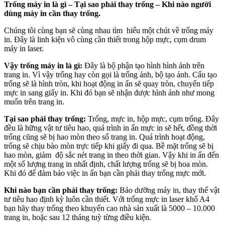
Trống máy in là gì – Tại sao phải thay trống – Khi nào người
dùng máy in cần thay trống.
Chúng tôi cùng bạn sẽ cùng nhau tìm hiểu một chút về trống máy
in. Đây là linh kiện vô cùng cần thiết trong hộp mực, cụm drum
máy in laser.
Vậy trống máy in là gì:
Đây là bộ phận tạo hình hình ảnh trên
trang in. Vì vậy trống hay còn gọi là trống ảnh, bộ tạo ảnh. Cấu tạo
trống sẽ là hình tròn, khi hoạt động in ấn sẽ quay tròn, chuyển tiếp
mực in sang giấy in. Khi đó bạn sẽ nhận được hình ảnh như mong
muốn trên trang in.
Tại sao phải thay trống:
Trống, mực in, hộp mực, cụm trống. Đây
đều là hững vật tư tiêu hao, quá trình in ấn mực in sẽ hết, đồng thời
trống cũng sẽ bị hao mòn theo số trang in. Quá trình hoạt động,
trống sẽ chịu bào mòn trực tiếp khi giấy đi qua. Bề mặt trống sẽ bị
hao mòn, giảm độ sắc nét trang in theo thời gian. Vậy khi in ấn đến
một số lượng trang in nhất định, chất lượng trống sẽ bị hoa mòn.
Khi đó để đảm bảo việc in ấn bạn cần phải thay trống mực mới.
Khi nào bạn cần phải thay trống:
Bảo dưỡng máy in, thay thế vật
tư tiêu hao định kỳ luôn cần thiết. Với trống mực in laser khổ A4
bạn hãy thay trống theo khuyến cao nhà sản xuất là 5000 – 10.000
trang in, hoặc sau 12 tháng tuỳ từng điều kiện.