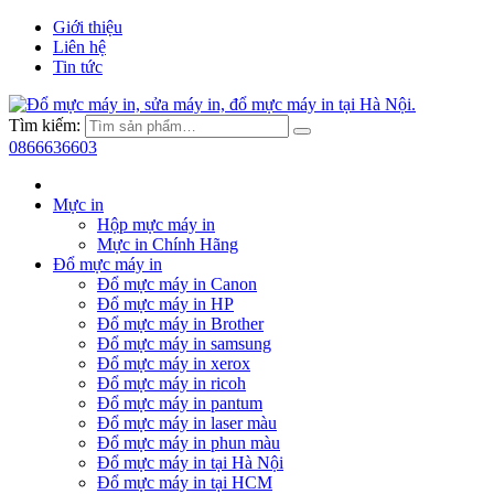
Giới thiệu
Liên hệ
Tin tức
Tìm kiếm:
0866636603
Mực in
Hộp mực máy in
Mực in Chính Hãng
Đổ mực máy in
Đổ mực máy in Canon
Đổ mực máy in HP
Đổ mực máy in Brother
Đổ mực máy in samsung
Đổ mực máy in xerox
Đổ mực máy in ricoh
Đổ mực máy in pantum
Đổ mực máy in laser màu
Đổ mực máy in phun màu
Đổ mực máy in tại Hà Nội
Đổ mực máy in tại HCM