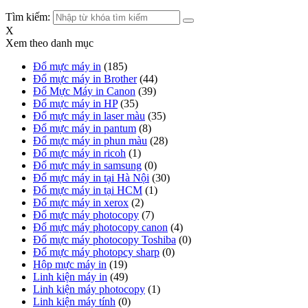
Tìm kiếm:
X
Xem theo danh mục
Đổ mực máy in
(185)
Đổ mực máy in Brother
(44)
Đổ Mực Máy in Canon
(39)
Đổ mực máy in HP
(35)
Đổ mực máy in laser màu
(35)
Đổ mực máy in pantum
(8)
Đổ mực máy in phun màu
(28)
Đổ mực máy in ricoh
(1)
Đổ mực máy in samsung
(0)
Đổ mực máy in tại Hà Nội
(30)
Đổ mực máy in tại HCM
(1)
Đổ mực máy in xerox
(2)
Đổ mực máy photocopy
(7)
Đổ mực máy photocopy canon
(4)
Đổ mực máy photocopy Toshiba
(0)
Đổ mực máy photopcy sharp
(0)
Hộp mực máy in
(19)
Linh kiện máy in
(49)
Linh kiện máy photocopy
(1)
Linh kiện máy tính
(0)