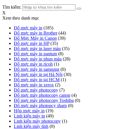
Tìm kiếm:
X
Xem theo danh mục
Đổ mực máy in
(185)
Đổ mực máy in Brother
(44)
Đổ Mực Máy in Canon
(39)
Đổ mực máy in HP
(35)
Đổ mực máy in laser màu
(35)
Đổ mực máy in pantum
(8)
Đổ mực máy in phun màu
(28)
Đổ mực máy in ricoh
(1)
Đổ mực máy in samsung
(0)
Đổ mực máy in tại Hà Nội
(30)
Đổ mực máy in tại HCM
(1)
Đổ mực máy in xerox
(2)
Đổ mực máy photocopy
(7)
Đổ mực máy photocopy canon
(4)
Đổ mực máy photocopy Toshiba
(0)
Đổ mực máy photopcy sharp
(0)
Hộp mực máy in
(19)
Linh kiện máy in
(49)
Linh kiện máy photocopy
(1)
Linh kiện máy tính
(0)