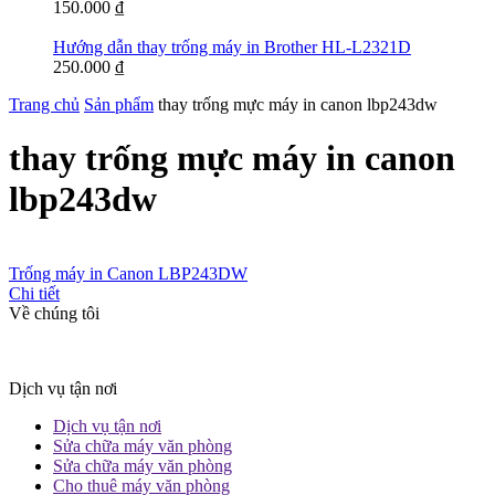
150.000
₫
Hướng dẫn thay trống máy in Brother HL-L2321D
250.000
₫
Trang chủ
Sản phẩm
thay trống mực máy in canon lbp243dw
thay trống mực máy in canon
lbp243dw
Trống máy in Canon LBP243DW
Chi tiết
Về chúng tôi
Dịch vụ tận nơi
Dịch vụ tận nơi
Sửa chữa máy văn phòng
Sửa chữa máy văn phòng
Cho thuê máy văn phòng