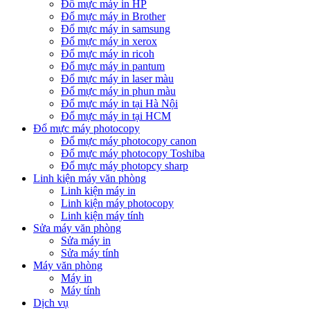
Đổ mực máy in HP
Đổ mực máy in Brother
Đổ mực máy in samsung
Đổ mực máy in xerox
Đổ mực máy in ricoh
Đổ mực máy in pantum
Đổ mực máy in laser màu
Đổ mực máy in phun màu
Đổ mực máy in tại Hà Nội
Đổ mực máy in tại HCM
Đổ mực máy photocopy
Đổ mực máy photocopy canon
Đổ mực máy photocopy Toshiba
Đổ mực máy photopcy sharp
Linh kiện máy văn phòng
Linh kiện máy in
Linh kiện máy photocopy
Linh kiện máy tính
Sửa máy văn phòng
Sửa máy in
Sửa máy tính
Máy văn phòng
Máy in
Máy tính
Dịch vụ