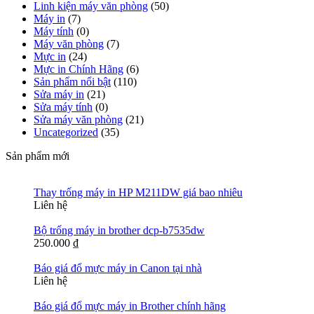
Linh kiện máy văn phòng
(50)
Máy in
(7)
Máy tính
(0)
Máy văn phòng
(7)
Mực in
(24)
Mực in Chính Hãng
(6)
Sản phẩm nổi bật
(110)
Sửa máy in
(21)
Sửa máy tính
(0)
Sửa máy văn phòng
(21)
Uncategorized
(35)
Sản phẩm mới
Thay trống máy in HP M211DW giá bao nhiêu
Liên hệ
Bộ trống máy in brother dcp-b7535dw
250.000
₫
Báo giá đổ mực máy in Canon tại nhà
Liên hệ
Báo giá đổ mực máy in Brother chính hãng