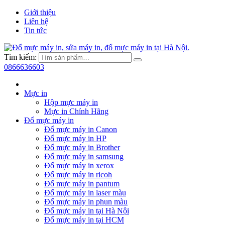
Giới thiệu
Liên hệ
Tin tức
Tìm kiếm:
0866636603
Mực in
Hộp mực máy in
Mực in Chính Hãng
Đổ mực máy in
Đổ mực máy in Canon
Đổ mực máy in HP
Đổ mực máy in Brother
Đổ mực máy in samsung
Đổ mực máy in xerox
Đổ mực máy in ricoh
Đổ mực máy in pantum
Đổ mực máy in laser màu
Đổ mực máy in phun màu
Đổ mực máy in tại Hà Nội
Đổ mực máy in tại HCM