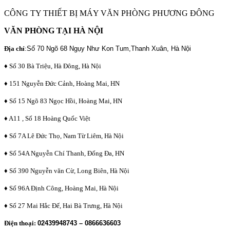
CÔNG TY THIẾT BỊ MÁY VĂN PHÒNG PHƯƠNG ĐÔNG
VĂN PHÒNG TẠI HÀ NỘI
Địa chỉ
:
Số 70 Ngõ 68 Ngụy Như Kon Tum,Thanh Xuân, Hà Nội
♦ Số 30 Bà Triệu, Hà Đông, Hà Nội
♦ 151 Nguyễn Đức Cảnh, Hoàng Mai, HN
♦ Số 15 Ngõ 83 Ngọc Hồi, Hoàng Mai, HN
♦ A11 , Số 18 Hoàng Quốc Việt
♦ Số 7A Lê Đức Thọ, Nam Từ Liêm, Hà Nội
♦ Số 54A Nguyễn Chí Thanh, Đống Đa, HN
♦ Số 390 Nguyễn văn Cừ, Long Biên, Hà Nội
♦ Số 96A Định Công, Hoàng Mai, Hà Nội
♦ Số 27 Mai Hắc Đế, Hai Bà Trưng, Hà Nội
Điện thoại:
02439948743 – 0866636603