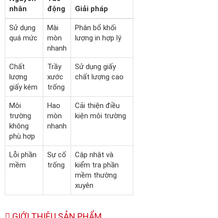
nhân
động
Giải pháp
Sử dụng
Mài
Phân bổ khối
quá mức
mòn
lượng in hợp lý
nhanh
Chất
Trầy
Sử dụng giấy
lượng
xước
chất lượng cao
giấy kém
trống
Môi
Hao
Cải thiện điều
trường
mòn
kiện môi trường
không
nhanh
phù hợp
Lỗi phần
Sự cố
Cập nhật và
mềm
trống
kiểm tra phần
mềm thường
xuyên
GIỚI THIỆU SẢN PHẨM