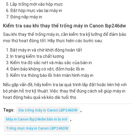
Lắp trống mới vào hộp mực
Đặt hộp mực vào lại máy in
Đóng nắp máy in
Kiểm tra sau khi thay thế trống máy in Canon lbp246dw
Sau khi thay thế trống máy in, cần kiểm tra kỹ lưỡng để đảm bảo
mọi thứ hoạt động tốt. Hãy thực hiện các bước sau:
Bật máy in và chờ khởi động hoàn tất
In trang kiểm tra chất lượng
Kiểm tra độ sắc nét và màu sắc của bản in
Đảm bảo không có vệt, đốm hoặc lỗi in
Kiểm tra thông báo lỗi trên màn hình máy in
Nếu gặp vấn đề, hãy kiểm tra lại quá trình lắp đặt hoặc liên hệ với
bộ phận hỗ trợ kỹ thuật. Việc thay thế đúng cách sẽ giúp máy in
hoạt động hiệu quả và kéo dài tuổi thọ.
Tags:
,
Gía trống máy in Canon LBP246DW
,
Máy in Canon lbp246dw bản in bị mờ
Trống mực máy in Canon LBP246DW