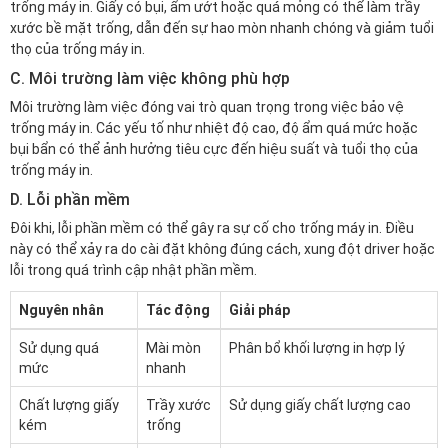
trống máy in. Giấy có bụi, ẩm ướt hoặc quá mỏng có thể làm trầy
xước bề mặt trống, dẫn đến sự hao mòn nhanh chóng và giảm tuổi
thọ của trống máy in.
C. Môi trường làm việc không phù hợp
Môi trường làm việc đóng vai trò quan trọng trong việc bảo vệ
trống máy in. Các yếu tố như nhiệt độ cao, độ ẩm quá mức hoặc
bụi bẩn có thể ảnh hưởng tiêu cực đến hiệu suất và tuổi thọ của
trống máy in.
D. Lỗi phần mềm
Đôi khi, lỗi phần mềm có thể gây ra sự cố cho trống máy in. Điều
này có thể xảy ra do cài đặt không đúng cách, xung đột driver hoặc
lỗi trong quá trình cập nhật phần mềm.
Nguyên nhân
Tác động
Giải pháp
Sử dụng quá
Mài mòn
Phân bổ khối lượng in hợp lý
mức
nhanh
Chất lượng giấy
Trầy xước
Sử dụng giấy chất lượng cao
kém
trống