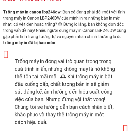
Trống máy in canon lbp246dw:
Bạn có đang phải đối mặt với tình
trạng máy in Canon LBP246DW của mình in ra những bản in mờ
nhạt, có vệt đen hoặc trắng? 😓 Đừng lo lắng, bạn không đơn độc
trong vấn đề này! Nhiều người dùng máy in Canon LBP246DW cũng
gặp phải tình trạng tương tự và nguyên nhân chính thường là do
trống máy in đã bị hao mòn
.
Trống máy in đóng vai trò quan trọng trong
quá trình in ấn, nhưng không may là nó không
thể tồn tại mãi mãi. 🕰️ Khi trống máy in bắt
đầu xuống cấp, chất lượng bản in sẽ giảm
sút đáng kể, ảnh hưởng đến hiệu suất công
việc của bạn. Nhưng đừng vội thất vọng!
Chúng tôi sẽ hướng dẫn bạn cách nhận biết,
khắc phục và thay thế trống máy in một
cách hiệu quả.