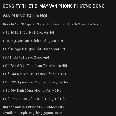
CÔNG TY THIẾT BỊ MÁY VĂN PHÒNG PHƯƠNG ĐÔNG
VĂN PHÒNG TẠI HÀ NỘI
Địa chỉ
:
Số 70 Ngõ 68 Ngụy Như Kon Tum,Thanh Xuân, Hà Nội
♦ Số 30 Bà Triệu, Hà Đông, Hà Nội
♦ 151 Nguyễn Đức Cảnh, Hoàng Mai, HN
♦ Số 15 Ngõ 83 Ngọc Hồi, Hoàng Mai, HN
♦ A11 , Số 18 Hoàng Quốc Việt
♦ Số 7A Lê Đức Thọ, Nam Từ Liêm, Hà Nội
♦ Số 54A Nguyễn Chí Thanh, Đống Đa, HN
♦ Số 390 Nguyễn văn Cừ, Long Biên, Hà Nội
♦ Số 96A Định Công, Hoàng Mai, Hà Nội
♦ Số 27 Mai Hắc Đế, Hai Bà Trưng, Hà Nội
Điện thoại:
02439948743 – 0866636603
Email:
mucinphuongdong@gmail.com