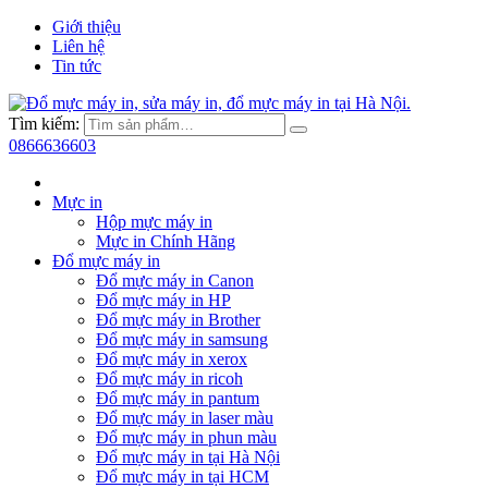
Giới thiệu
Liên hệ
Tin tức
Tìm kiếm:
0866636603
Mực in
Hộp mực máy in
Mực in Chính Hãng
Đổ mực máy in
Đổ mực máy in Canon
Đổ mực máy in HP
Đổ mực máy in Brother
Đổ mực máy in samsung
Đổ mực máy in xerox
Đổ mực máy in ricoh
Đổ mực máy in pantum
Đổ mực máy in laser màu
Đổ mực máy in phun màu
Đổ mực máy in tại Hà Nội
Đổ mực máy in tại HCM