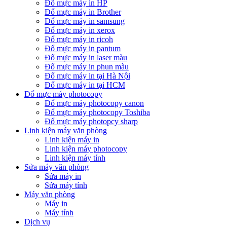
Đổ mực máy in HP
Đổ mực máy in Brother
Đổ mực máy in samsung
Đổ mực máy in xerox
Đổ mực máy in ricoh
Đổ mực máy in pantum
Đổ mực máy in laser màu
Đổ mực máy in phun màu
Đổ mực máy in tại Hà Nội
Đổ mực máy in tại HCM
Đổ mực máy photocopy
Đổ mực máy photocopy canon
Đổ mực máy photocopy Toshiba
Đổ mực máy photopcy sharp
Linh kiện máy văn phòng
Linh kiện máy in
Linh kiện máy photocopy
Linh kiện máy tính
Sửa máy văn phòng
Sửa máy in
Sửa máy tính
Máy văn phòng
Máy in
Máy tính
Dịch vụ