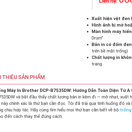
Liên hệ:
Xuất hiện vệt đen 
Hình ảnh bị mờ ho
Màn hình máy hiển
Drum”
Bản in có đốm đen
trên bề mặt trống)
Chất lượng in khô
trang
I THIỆU SẢN PHẨM
ống Máy In Brother DCP-B7535DW: Hướng Dẫn Toàn Diện Từ A 
535DW và bắt đầu thấy chất lượng bản in kém đi — mờ nhạt, xuất hi
t này chính xác là thứ bạn cần đọc. Tôi đã trải qua tình huống đó v
ng chịu hợp tác. Hãy cùng tìm hiểu mọi thứ bạn cần biết về bộ
trống
o đến cách thay thế đúng cách.