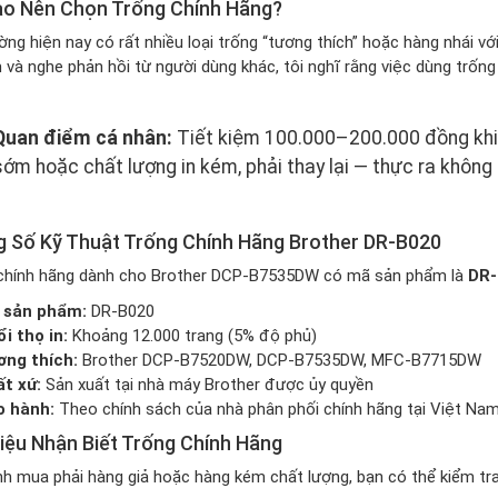
ao Nên Chọn Trống Chính Hãng?
ờng hiện nay có rất nhiều loại trống “tương thích” hoặc hàng nhái với
và nghe phản hồi từ người dùng khác, tôi nghĩ rằng việc dùng trống 
Quan điểm cá nhân:
Tiết kiệm 100.000–200.000 đồng khi 
sớm hoặc chất lượng in kém, phải thay lại — thực ra không t
 Số Kỹ Thuật Trống Chính Hãng Brother DR-B020
chính hãng dành cho Brother DCP-B7535DW có mã sản phẩm là
DR-
 sản phẩm:
DR-B020
i thọ in:
Khoảng 12.000 trang (5% độ phủ)
ng thích:
Brother DCP-B7520DW, DCP-B7535DW, MFC-B7715DW
t xứ:
Sản xuất tại nhà máy Brother được ủy quyền
o hành:
Theo chính sách của nhà phân phối chính hãng tại Việt Na
iệu Nhận Biết Trống Chính Hãng
nh mua phải hàng giả hoặc hàng kém chất lượng, bạn có thể kiểm tr