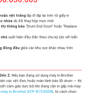
hoặc vệt trắng
lặp đi lặp lại trên tờ giấy in
ặc nhòe
dù đã thay hộp mực mới
 thị thông báo
“Drum End Soon” hoặc “Replace
 nhỏ
xuất hiện đều đặn theo chu kỳ (do vết bẩn
ng đồng đều
giữa các khu vực khác nhau trên
Đến Z.
Nếu bạn đang sử dụng máy in Brother
ện các vệt đen, hoặc màn hình báo lỗi drum — thì
à biết cảm giác bực bội khi đang cần in gấp mà máy
 máy in Brother DCP-B7535DW
, từ cách chọn