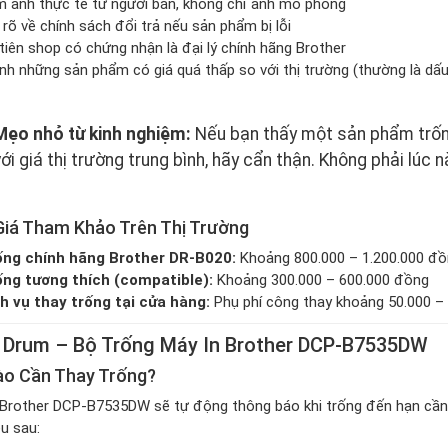
 ảnh thực tế từ người bán, không chỉ ảnh mô phỏng
 rõ về chính sách đổi trả nếu sản phẩm bị lỗi
tiên shop có chứng nhận là đại lý chính hãng Brother
nh những sản phẩm có giá quá thấp so với thị trường (thường là dấ
Mẹo nhỏ từ kinh nghiệm:
Nếu bạn thấy một sản phẩm trốn
với giá thị trường trung bình, hãy cẩn thận. Không phải lúc nà
iá Tham Khảo Trên Thị Trường
ống chính hãng Brother DR-B020:
Khoảng 800.000 – 1.200.000 đ
ng tương thích (compatible):
Khoảng 300.000 – 600.000 đồng
h vụ thay trống tại cửa hàng:
Phụ phí công thay khoảng 50.000 –
 Drum – Bộ Trống Máy In Brother DCP-B7535DW
ào Cần Thay Trống?
 Brother DCP-B7535DW sẽ tự động thông báo khi trống đến hạn cần t
u sau: