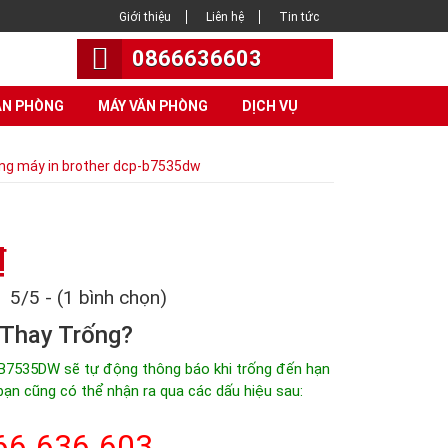
Giới thiệu
Liên hệ
Tin tức
0866636603
ĂN PHÒNG
MÁY VĂN PHÒNG
DỊCH VỤ
ống máy in brother dcp-b7535dw
₫
5/5 - (1 bình chọn)
 Thay Trống?
B7535DW sẽ tự động thông báo khi trống đến hạn
 bạn cũng có thể nhận ra qua các dấu hiệu sau:
66.636.603