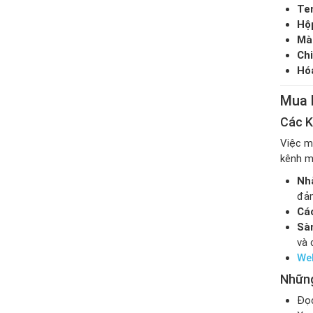
Te
Hộ
Mà
Chi
Hó
Mua 
Các K
Việc m
kênh m
Nhà
đảm
Cá
Sàn
và 
Web
Những
Đọc