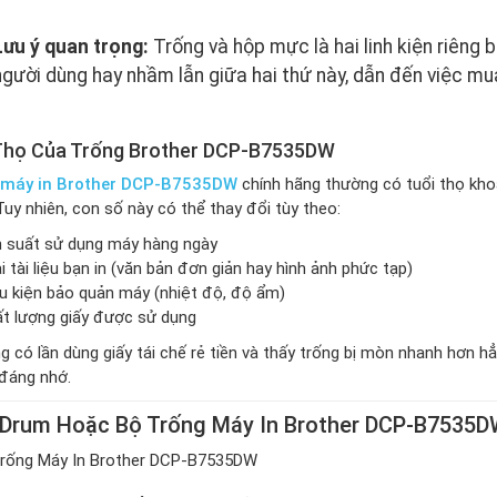
Lưu ý quan trọng:
Trống và hộp mực là hai linh kiện riêng
người dùng hay nhầm lẫn giữa hai thứ này, dẫn đến việc mu
Thọ Của Trống Brother DCP-B7535DW
 máy in Brother DCP-B7535DW
chính hãng thường có tuổi thọ kh
Tuy nhiên, con số này có thể thay đổi tùy theo:
 suất sử dụng máy hàng ngày
i tài liệu bạn in (văn bản đơn giản hay hình ảnh phức tạp)
u kiện bảo quản máy (nhiệt độ, độ ẩm)
t lượng giấy được sử dụng
g có lần dùng giấy tái chế rẻ tiền và thấy trống bị mòn nhanh hơn h
đáng nhớ.
Drum Hoặc Bộ Trống Máy In Brother DCP-B7535D