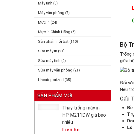
Máy tính
(0)
Máy văn phòng
(7)
Mực in
(24)
Mực in Chính Hãng
(6)
Sản phẩm nổi bật
(110)
Bộ T
Sửa máy in
(21)
Trống m
giữa hộ
Sửa máy tính
(0)
Sửa máy văn phòng
(21)
Uncategorized
(35)
Đối với
Nếu trố
SẢN PHẨM MỚI
Cấu T
Thay trống máy in
Bề
Trụ
HP M211DW giá bao
Dao
nhiêu
Lô 
Liên hệ