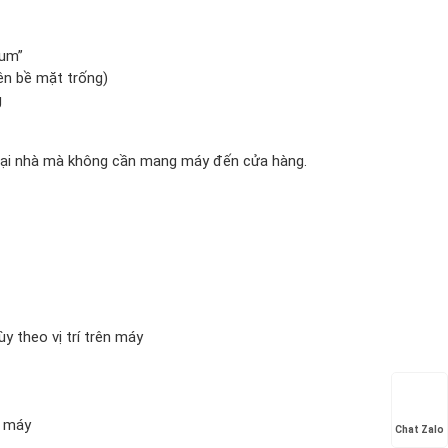
rum”
ên bề mặt trống)
g
 tại nhà mà không cần mang máy đến cửa hàng.
 theo vị trí trên máy
i máy
Chat Zalo