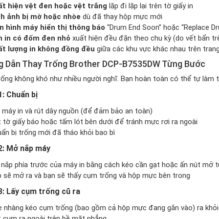
t hiện vệt đen hoặc vệt trắng
lặp đi lặp lại trên tờ giấy in
nh ảnh bị mờ hoặc nhòe
dù đã thay hộp mực mới
 hình máy hiển thị thông báo
“Drum End Soon” hoặc “Replace D
n in có đốm đen nhỏ
xuất hiện đều đặn theo chu kỳ (do vết bẩn tr
t lượng in không đồng đều
giữa các khu vực khác nhau trên tran
 Dẫn Thay Trống Brother DCP-B7535DW Từng Bước
rống không khó như nhiều người nghĩ. Bạn hoàn toàn có thể tự làm
: Chuẩn bị
 máy in và rút dây nguồn (để đảm bảo an toàn)
 tờ giấy báo hoặc tấm lót bên dưới để tránh mực rơi ra ngoài
ẩn bị trống mới đã tháo khỏi bao bì
2: Mở nắp máy
nắp phía trước của máy in bằng cách kéo cần gạt hoặc ấn nút mở tùy
 sẽ mở ra và bạn sẽ thấy cụm trống và hộp mực bên trong
: Lấy cụm trống cũ ra
 nhàng kéo cụm trống (bao gồm cả hộp mực đang gắn vào) ra khỏ
 cụm ra ngoài trên bề mặt phẳng