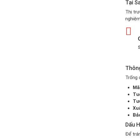
Tại S
Thị trư
nghiệm 
Thông
Trống 
Mã
Tuổ
Tươ
Xuấ
Bả
Dấu H
Để trá