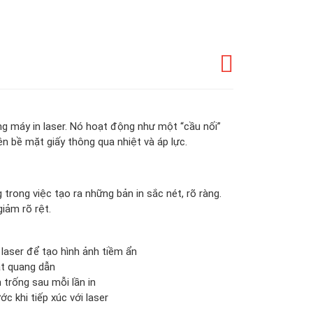
ong máy in laser. Nó hoạt động như một “cầu nối”
ên bề mặt giấy thông qua nhiệt và áp lực.
trong việc tạo ra những bản in sắc nét, rõ ràng.
giảm rõ rệt.
a laser để tạo hình ảnh tiềm ẩn
t quang dẫn
trống sau mỗi lần in
c khi tiếp xúc với laser