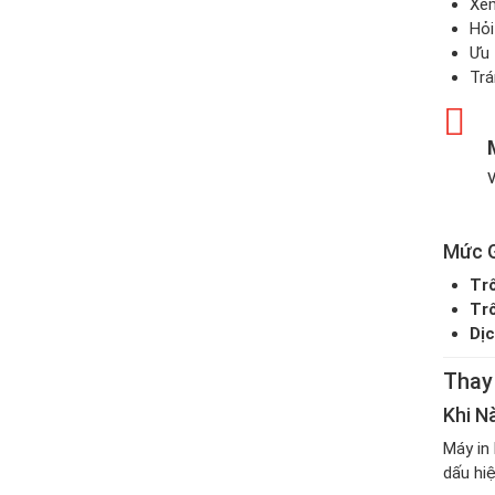
Xem
Hỏi
Ưu 
Trá
Mức G
Tr
Trố
Dịc
Thay
Khi N
Máy in
dấu hiệ