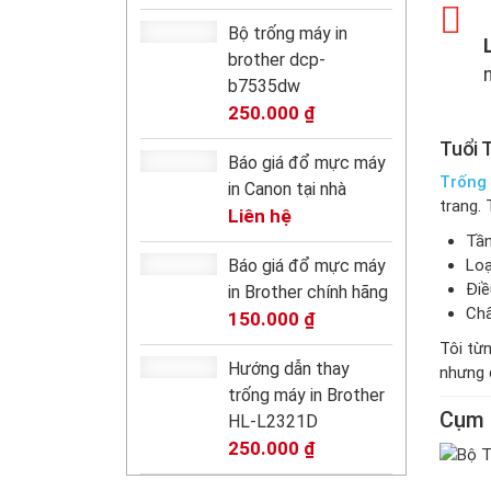
Bộ trống máy in
brother dcp-
b7535dw
250.000
₫
Tuổi 
Báo giá đổ mực máy
Trống
in Canon tại nhà
trang. 
Liên hệ
Tần
Báo giá đổ mực máy
Loạ
Điề
in Brother chính hãng
Chấ
150.000
₫
Tôi từn
Hướng dẫn thay
nhưng 
trống máy in Brother
Cụm 
HL-L2321D
250.000
₫