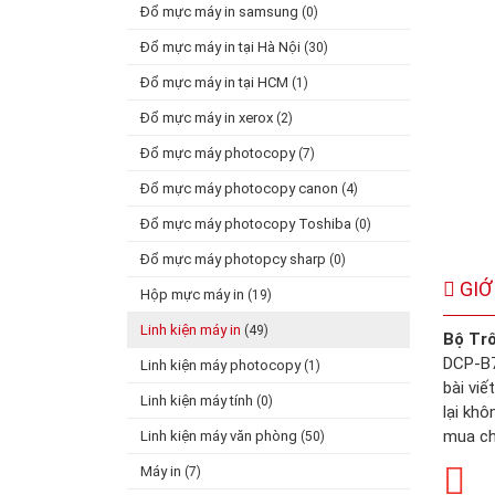
Đổ mực máy in samsung
(0)
Đổ mực máy in tại Hà Nội
(30)
Đổ mực máy in tại HCM
(1)
Đổ mực máy in xerox
(2)
Đổ mực máy photocopy
(7)
Đổ mực máy photocopy canon
(4)
Đổ mực máy photocopy Toshiba
(0)
Đổ mực máy photopcy sharp
(0)
GIỚ
Hộp mực máy in
(19)
Linh kiện máy in
(49)
Bộ Tr
DCP-B7
Linh kiện máy photocopy
(1)
bài viế
Linh kiện máy tính
(0)
lại khô
mua ch
Linh kiện máy văn phòng
(50)
Máy in
(7)