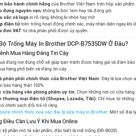
m bảo hành chính hãng
của Brother Việt Nam trên hộp sản phẩm
p đựng nguyên vẹn
, không bị bóc tem hay tái đóng gói
u sắc và logo
in rõ ràng, không bị nhòe hay mờ
p điện tử
trên trống hoạt động chính xác, máy nhận diện ngay khi l
a đơn VAT
từ nhà phân phối được ủy quyền
Bộ Trống Máy In Brother DCP-B7535DW Ở Đâu?
ênh Mua Hàng Đáng Tin Cậy
ua đúng nơi đúng chỗ sẽ giúp bạn tránh được hàng giả và đảm bảo 
ua hàng phổ biến và đáng tin cậy:
 phân phối chính thức của Brother Việt Nam:
Đây là lựa chọn a
 bảo hàng thật 100%
c cửa hàng văn phòng phẩm uy tín:
Chọn những nơi có cửa hàng vậ
 thương mại điện tử (Shopee, Lazada, Tiki):
Chỉ mua từ những s
có chính sách đổi trả rõ ràng
site chính thức của các đại lý sửa máy in Brother
:
Một số đại lý
 Điều Cần Lưu Ý Khi Mua Online
 kỹ phần mô tả sản phẩm, đặc biệt là mã trống (DR-B020)