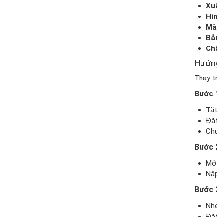
Xuấ
Hì
Màn
Bả
Chấ
Hướng
Thay t
Bước 1
Tắt
Đặt
Chu
Bước 
Mở 
Nắp
Bước 3
Nhẹ
Đặt