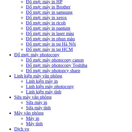
Đổ mực máy in HP
Đổ mực máy in Brother
Đổ mực máy in samsung
Đổ mực máy in xerox
Đổ mực máy in ricoh
Đổ mực máy in pantum
Đổ mực máy in laser màu
Đổ mực máy in phun màu
Đổ mực máy in tại Hà Nội
Đổ mực máy in tại HCM
Đổ mực máy photocopy
Đổ mực máy photocopy canon
Đổ mực máy photocopy Toshiba
Đổ mực máy photopcy sharp
Linh kiện máy văn phòng
Linh kiện máy in
Linh kiện máy photocopy
Linh kiện máy tính
Sửa máy văn phòng
Sửa máy in
Sửa máy tính
Máy văn phòng
Máy in
Máy tính
Dịch vụ