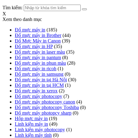
Tìm kiếm:
X
Xem theo danh mục
Đổ mực máy in
(185)
Đổ mực máy in Brother
(44)
Đổ Mực Máy in Canon
(39)
Đổ mực máy in HP
(35)
Đổ mực máy in laser màu
(35)
Đổ mực máy in pantum
(8)
Đổ mực máy in phun màu
(28)
Đổ mực máy in ricoh
(1)
Đổ mực máy in samsung
(0)
Đổ mực máy in tại Hà Nội
(30)
Đổ mực máy in tại HCM
(1)
Đổ mực máy in xerox
(2)
Đổ mực máy photocopy
(7)
Đổ mực máy photocopy canon
(4)
Đổ mực máy photocopy Toshiba
(0)
Đổ mực máy photopcy sharp
(0)
Hộp mực máy in
(19)
Linh kiện máy in
(49)
Linh kiện máy photocopy
(1)
Linh kiện máy tính
(0)