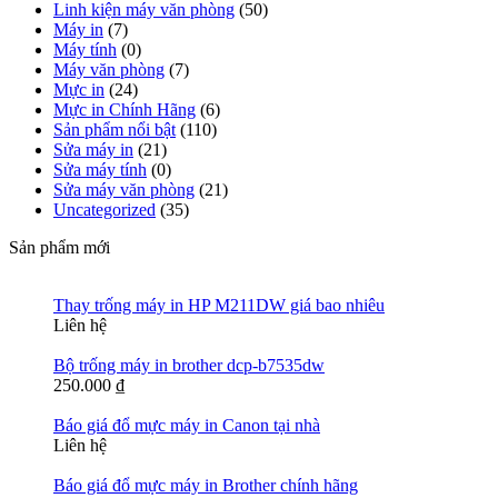
Linh kiện máy văn phòng
(50)
Máy in
(7)
Máy tính
(0)
Máy văn phòng
(7)
Mực in
(24)
Mực in Chính Hãng
(6)
Sản phẩm nổi bật
(110)
Sửa máy in
(21)
Sửa máy tính
(0)
Sửa máy văn phòng
(21)
Uncategorized
(35)
Sản phẩm mới
Thay trống máy in HP M211DW giá bao nhiêu
Liên hệ
Bộ trống máy in brother dcp-b7535dw
250.000
₫
Báo giá đổ mực máy in Canon tại nhà
Liên hệ
Báo giá đổ mực máy in Brother chính hãng