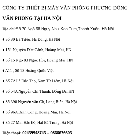
CÔNG TY THIẾT BỊ MÁY VĂN PHÒNG PHƯƠNG ĐÔNG
VĂN PHÒNG TẠI HÀ NỘI
Địa chỉ
:
Số 70 Ngõ 68 Ngụy Như Kon Tum,Thanh Xuân, Hà Nội
♦ Số 30 Bà Triệu, Hà Đông, Hà Nội
♦ 151 Nguyễn Đức Cảnh, Hoàng Mai, HN
♦ Số 15 Ngõ 83 Ngọc Hồi, Hoàng Mai, HN
♦ A11 , Số 18 Hoàng Quốc Việt
♦ Số 7A Lê Đức Thọ, Nam Từ Liêm, Hà Nội
♦ Số 54A Nguyễn Chí Thanh, Đống Đa, HN
♦ Số 390 Nguyễn văn Cừ, Long Biên, Hà Nội
♦ Số 96A Định Công, Hoàng Mai, Hà Nội
♦ Số 27 Mai Hắc Đế, Hai Bà Trưng, Hà Nội
Điện thoại:
02439948743 – 0866636603