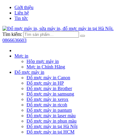
Giới thiệu
Liên hệ
Tin tức
Tìm kiếm:
0866636603
Mực in
Hộp mực máy in
Mực in Chính Hãng
Đổ mực máy in
Đổ mực máy in Canon
Đổ mực máy in HP
Đổ mực máy in Brother
Đổ mực máy in samsung
Đổ mực máy in xerox
Đổ mực máy in ricoh
Đổ mực máy in pantum
Đổ mực máy in laser màu
Đổ mực máy in phun màu
Đổ mực máy in tại Hà Nội
Đổ mực máy in tại HCM