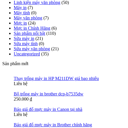
Linh kiện máy văn phòng
(50)
Máy in
(7)
Máy tính
(0)
Máy văn phòng
(7)
Mực in
(24)
Mực in Chính Hãng
(6)
Sản phẩm nổi bật
(110)
Sửa máy in
(21)
Sửa máy tính
(0)
Sửa máy văn phòng
(21)
Uncategorized
(35)
Sản phẩm mới
Thay trống máy in HP M211DW giá bao nhiêu
Liên hệ
Bộ trống máy in brother dcp-b7535dw
250.000
₫
Báo giá đổ mực máy in Canon tại nhà
Liên hệ
Báo giá đổ mực máy in Brother chính hãng