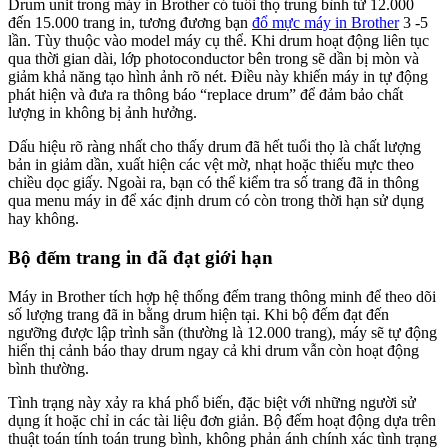
Drum unit trong máy in Brother có tuổi thọ trung bình từ 12.000
đến 15.000 trang in, tương đương bạn
đổ mực máy in Brother
3 -5
lần. Tùy thuộc vào model máy cụ thể. Khi drum hoạt động liên tục
qua thời gian dài, lớp photoconductor bên trong sẽ dần bị mòn và
giảm khả năng tạo hình ảnh rõ nét. Điều này khiến máy in tự động
phát hiện và đưa ra thông báo “replace drum” để đảm bảo chất
lượng in không bị ảnh hưởng.
Dấu hiệu rõ ràng nhất cho thấy drum đã hết tuổi thọ là chất lượng
bản in giảm dần, xuất hiện các vệt mờ, nhạt hoặc thiếu mực theo
chiều dọc giấy. Ngoài ra, bạn có thể kiểm tra số trang đã in thông
qua menu máy in để xác định drum có còn trong thời hạn sử dụng
hay không.
Bộ đếm trang in đã đạt giới hạn
Máy in Brother tích hợp hệ thống đếm trang thông minh để theo dõi
số lượng trang đã in bằng drum hiện tại. Khi bộ đếm đạt đến
ngưỡng được lập trình sẵn (thường là 12.000 trang), máy sẽ tự động
hiển thị cảnh báo thay drum ngay cả khi drum vẫn còn hoạt động
bình thường.
Tình trạng này xảy ra khá phổ biến, đặc biệt với những người sử
dụng ít hoặc chỉ in các tài liệu đơn giản. Bộ đếm hoạt động dựa trên
thuật toán tính toán trung bình, không phản ánh chính xác tình trạng