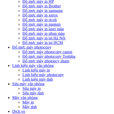
Đổ mực máy in HP
Đổ mực máy in Brother
Đổ mực máy in samsung
Đổ mực máy in xerox
Đổ mực máy in ricoh
Đổ mực máy in pantum
Đổ mực máy in laser màu
Đổ mực máy in phun màu
Đổ mực máy in tại Hà Nội
Đổ mực máy in tại HCM
Đổ mực máy photocopy
Đổ mực máy photocopy canon
Đổ mực máy photocopy Toshiba
Đổ mực máy photopcy sharp
Linh kiện máy văn phòng
Linh kiện máy in
Linh kiện máy photocopy
Linh kiện máy tính
Sửa máy văn phòng
Sửa máy in
Sửa máy tính
Máy văn phòng
Máy in
Máy tính
Dịch vụ