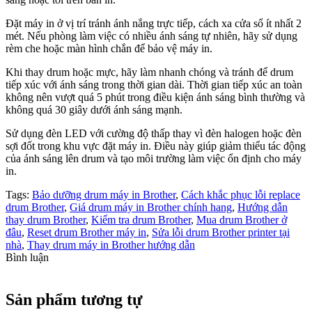
Đặt máy in ở vị trí tránh ánh nắng trực tiếp, cách xa cửa sổ ít nhất 2
mét. Nếu phòng làm việc có nhiều ánh sáng tự nhiên, hãy sử dụng
rèm che hoặc màn hình chắn để bảo vệ máy in.
Khi thay drum hoặc mực, hãy làm nhanh chóng và tránh để drum
tiếp xúc với ánh sáng trong thời gian dài. Thời gian tiếp xúc an toàn
không nên vượt quá 5 phút trong điều kiện ánh sáng bình thường và
không quá 30 giây dưới ánh sáng mạnh.
Sử dụng đèn LED với cường độ thấp thay vì đèn halogen hoặc đèn
sợi đốt trong khu vực đặt máy in. Điều này giúp giảm thiểu tác động
của ánh sáng lên drum và tạo môi trường làm việc ổn định cho máy
in.
Tags:
Bảo dưỡng drum máy in Brother
,
Cách khắc phục lỗi replace
drum Brother
,
Giá drum máy in Brother chính hang
,
Hướng dẫn
thay drum Brother
,
Kiểm tra drum Brother
,
Mua drum Brother ở
đâu
,
Reset drum Brother máy in
,
Sửa lỗi drum Brother printer tại
nhà
,
Thay drum máy in Brother hướng dẫn
Bình luận
Sản phẩm tương tự