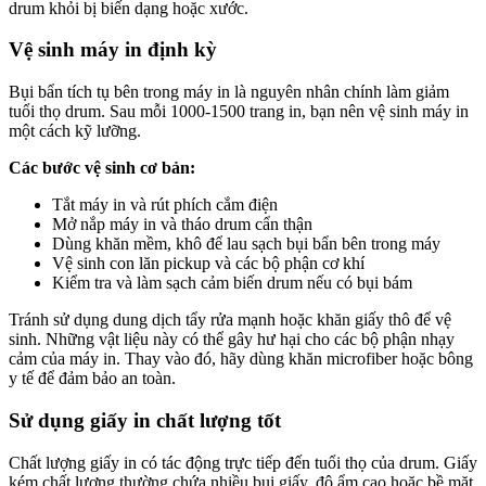
drum khỏi bị biến dạng hoặc xước.
Vệ sinh máy in định kỳ
Bụi bẩn tích tụ bên trong máy in là nguyên nhân chính làm giảm
tuổi thọ drum. Sau mỗi 1000-1500 trang in, bạn nên vệ sinh máy in
một cách kỹ lưỡng.
Các bước vệ sinh cơ bản:
Tắt máy in và rút phích cắm điện
Mở nắp máy in và tháo drum cẩn thận
Dùng khăn mềm, khô để lau sạch bụi bẩn bên trong máy
Vệ sinh con lăn pickup và các bộ phận cơ khí
Kiểm tra và làm sạch cảm biến drum nếu có bụi bám
Tránh sử dụng dung dịch tẩy rửa mạnh hoặc khăn giấy thô để vệ
sinh. Những vật liệu này có thể gây hư hại cho các bộ phận nhạy
cảm của máy in. Thay vào đó, hãy dùng khăn microfiber hoặc bông
y tế để đảm bảo an toàn.
Sử dụng giấy in chất lượng tốt
Chất lượng giấy in có tác động trực tiếp đến tuổi thọ của drum. Giấy
kém chất lượng thường chứa nhiều bụi giấy, độ ẩm cao hoặc bề mặt