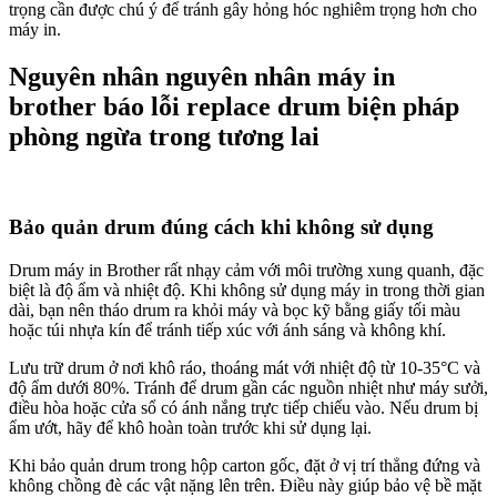
trọng cần được chú ý để tránh gây hỏng hóc nghiêm trọng hơn cho
máy in.
Nguyên nhân nguyên nhân máy in
brother báo lỗi replace drum biện pháp
phòng ngừa trong tương lai
Bảo quản drum đúng cách khi không sử dụng
Drum máy in Brother rất nhạy cảm với môi trường xung quanh, đặc
biệt là độ ẩm và nhiệt độ. Khi không sử dụng máy in trong thời gian
dài, bạn nên tháo drum ra khỏi máy và bọc kỹ bằng giấy tối màu
hoặc túi nhựa kín để tránh tiếp xúc với ánh sáng và không khí.
Lưu trữ drum ở nơi khô ráo, thoáng mát với nhiệt độ từ 10-35°C và
độ ẩm dưới 80%. Tránh để drum gần các nguồn nhiệt như máy sưởi,
điều hòa hoặc cửa sổ có ánh nắng trực tiếp chiếu vào. Nếu drum bị
ẩm ướt, hãy để khô hoàn toàn trước khi sử dụng lại.
Khi bảo quản drum trong hộp carton gốc, đặt ở vị trí thẳng đứng và
không chồng đè các vật nặng lên trên. Điều này giúp bảo vệ bề mặt