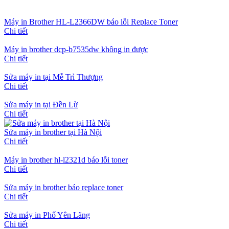
Máy in Brother HL-L2366DW báo lỗi Replace Toner
Chi tiết
Máy in brother dcp-b7535dw không in được
Chi tiết
Sửa máy in tại Mễ Trì Thượng
Chi tiết
Sửa máy in tại Đền Lừ
Chi tiết
Sửa máy in brother tại Hà Nội
Chi tiết
Máy in brother hl-l2321d báo lỗi toner
Chi tiết
Sửa máy in brother báo replace toner
Chi tiết
Sửa máy in Phố Yên Lãng
Chi tiết