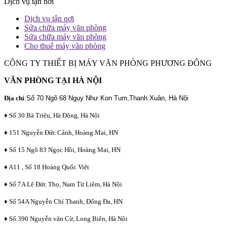
Dịch vụ tận nơi
Dịch vụ tận nơi
Sửa chữa máy văn phòng
Sửa chữa máy văn phòng
Cho thuê máy văn phòng
CÔNG TY THIẾT BỊ MÁY VĂN PHÒNG PHƯƠNG ĐÔNG
VĂN PHÒNG TẠI HÀ NỘI
Địa chỉ
:
Số 70 Ngõ 68 Ngụy Như Kon Tum,Thanh Xuân, Hà Nội
♦ Số 30 Bà Triệu, Hà Đông, Hà Nội
♦ 151 Nguyễn Đức Cảnh, Hoàng Mai, HN
♦ Số 15 Ngõ 83 Ngọc Hồi, Hoàng Mai, HN
♦ A11 , Số 18 Hoàng Quốc Việt
♦ Số 7A Lê Đức Thọ, Nam Từ Liêm, Hà Nội
♦ Số 54A Nguyễn Chí Thanh, Đống Đa, HN
♦ Số 390 Nguyễn văn Cừ, Long Biên, Hà Nội