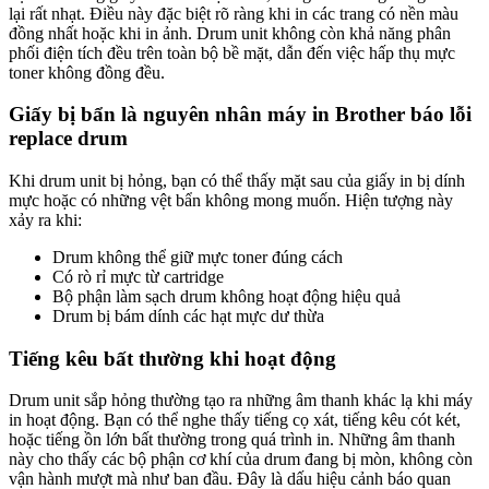
lại rất nhạt. Điều này đặc biệt rõ ràng khi in các trang có nền màu
đồng nhất hoặc khi in ảnh. Drum unit không còn khả năng phân
phối điện tích đều trên toàn bộ bề mặt, dẫn đến việc hấp thụ mực
toner không đồng đều.
Giấy bị bẩn là nguyên nhân máy in Brother báo lỗi
replace drum
Khi drum unit bị hỏng, bạn có thể thấy mặt sau của giấy in bị dính
mực hoặc có những vệt bẩn không mong muốn. Hiện tượng này
xảy ra khi:
Drum không thể giữ mực toner đúng cách
Có rò rỉ mực từ cartridge
Bộ phận làm sạch drum không hoạt động hiệu quả
Drum bị bám dính các hạt mực dư thừa
Tiếng kêu bất thường khi hoạt động
Drum unit sắp hỏng thường tạo ra những âm thanh khác lạ khi máy
in hoạt động. Bạn có thể nghe thấy tiếng cọ xát, tiếng kêu cót két,
hoặc tiếng ồn lớn bất thường trong quá trình in. Những âm thanh
này cho thấy các bộ phận cơ khí của drum đang bị mòn, không còn
vận hành mượt mà như ban đầu. Đây là dấu hiệu cảnh báo quan