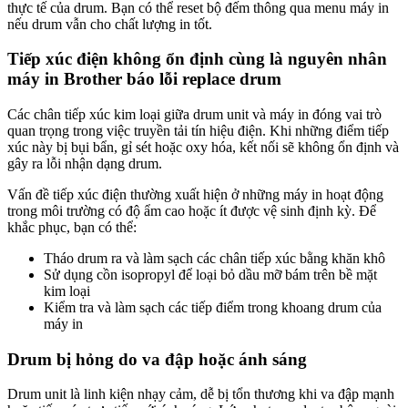
thực tế của drum. Bạn có thể reset bộ đếm thông qua menu máy in
nếu drum vẫn cho chất lượng in tốt.
Tiếp xúc điện không ổn định cùng là nguyên nhân
máy in Brother báo lỗi replace drum
Các chân tiếp xúc kim loại giữa drum unit và máy in đóng vai trò
quan trọng trong việc truyền tải tín hiệu điện. Khi những điểm tiếp
xúc này bị bụi bẩn, gỉ sét hoặc oxy hóa, kết nối sẽ không ổn định và
gây ra lỗi nhận dạng drum.
Vấn đề tiếp xúc điện thường xuất hiện ở những máy in hoạt động
trong môi trường có độ ẩm cao hoặc ít được vệ sinh định kỳ. Để
khắc phục, bạn có thể:
Tháo drum ra và làm sạch các chân tiếp xúc bằng khăn khô
Sử dụng cồn isopropyl để loại bỏ dầu mỡ bám trên bề mặt
kim loại
Kiểm tra và làm sạch các tiếp điểm trong khoang drum của
máy in
Drum bị hỏng do va đập hoặc ánh sáng
Drum unit là linh kiện nhạy cảm, dễ bị tổn thương khi va đập mạnh