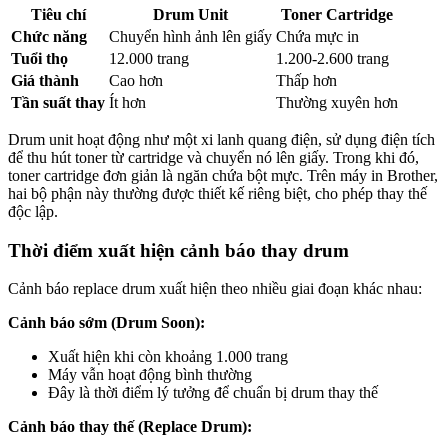
Tiêu chí
Drum Unit
Toner Cartridge
Chức năng
Chuyển hình ảnh lên giấy
Chứa mực in
Tuổi thọ
12.000 trang
1.200-2.600 trang
Giá thành
Cao hơn
Thấp hơn
Tần suất thay
Ít hơn
Thường xuyên hơn
Drum unit hoạt động như một xi lanh quang điện, sử dụng điện tích
để thu hút toner từ cartridge và chuyển nó lên giấy. Trong khi đó,
toner cartridge đơn giản là ngăn chứa bột mực. Trên máy in Brother,
hai bộ phận này thường được thiết kế riêng biệt, cho phép thay thế
độc lập.
Thời điểm xuất hiện cảnh báo thay drum
Cảnh báo replace drum xuất hiện theo nhiều giai đoạn khác nhau:
Cảnh báo sớm (Drum Soon):
Xuất hiện khi còn khoảng 1.000 trang
Máy vẫn hoạt động bình thường
Đây là thời điểm lý tưởng để chuẩn bị drum thay thế
Cảnh báo thay thế (Replace Drum):