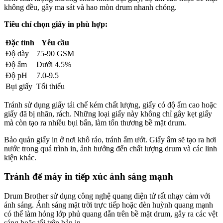
không đều, gây ma sát và hao mòn drum nhanh chóng.
Tiêu chí chọn giấy in phù hợp:
Đặc tính
Yêu cầu
Độ dày
75-90 GSM
Độ ẩm
Dưới 4.5%
Độ pH
7.0-9.5
Bụi giấy
Tối thiểu
Tránh sử dụng giấy tái chế kém chất lượng, giấy có độ ẩm cao hoặc
giấy đã bị nhăn, rách. Những loại giấy này không chỉ gây kẹt giấy
mà còn tạo ra nhiều bụi bẩn, làm tổn thương bề mặt drum.
Bảo quản giấy in ở nơi khô ráo, tránh ẩm ướt. Giấy ẩm sẽ tạo ra hơi
nước trong quá trình in, ảnh hưởng đến chất lượng drum và các linh
kiện khác.
Tránh để máy in tiếp xúc ánh sáng mạnh
Drum Brother sử dụng công nghệ quang điện tử rất nhạy cảm với
ánh sáng. Ánh sáng mặt trời trực tiếp hoặc đèn huỳnh quang mạnh
có thể làm hỏng lớp phủ quang dẫn trên bề mặt drum, gây ra các vệt
sáng hoặc tối trên bản in.