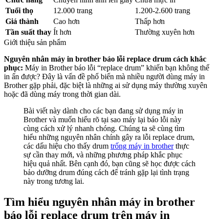
Tuổi thọ
12.000 trang
1.200-2.600 trang
Giá thành
Cao hơn
Thấp hơn
Tần suất thay
Ít hơn
Thường xuyên hơn
Giới thiệu sản phẩm
Nguyên nhân máy in brother báo lỗi replace drum cách khắc
phục:
Máy in Brother báo lỗi “replace drum” khiến bạn không thể
in ấn được? Đây là vấn đề phổ biến mà nhiều người dùng máy in
Brother gặp phải, đặc biệt là những ai sử dụng máy thường xuyên
hoặc đã dùng máy trong thời gian dài.
Bài viết này dành cho các bạn đang sử dụng máy in
Brother và muốn hiểu rõ tại sao máy lại báo lỗi này
cùng cách xử lý nhanh chóng. Chúng ta sẽ cùng tìm
hiểu những nguyên nhân chính gây ra lỗi replace drum,
các dấu hiệu cho thấy drum
trống máy in brother
thực
sự cần thay mới, và những phương pháp khắc phục
hiệu quả nhất. Bên cạnh đó, bạn cũng sẽ học được cách
bảo dưỡng drum đúng cách để tránh gặp lại tình trạng
này trong tương lai.
Tìm hiểu nguyên nhân máy in brother
báo lỗi replace drum trên máy in