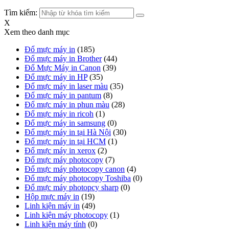
Tìm kiếm:
X
Xem theo danh mục
Đổ mực máy in
(185)
Đổ mực máy in Brother
(44)
Đổ Mực Máy in Canon
(39)
Đổ mực máy in HP
(35)
Đổ mực máy in laser màu
(35)
Đổ mực máy in pantum
(8)
Đổ mực máy in phun màu
(28)
Đổ mực máy in ricoh
(1)
Đổ mực máy in samsung
(0)
Đổ mực máy in tại Hà Nội
(30)
Đổ mực máy in tại HCM
(1)
Đổ mực máy in xerox
(2)
Đổ mực máy photocopy
(7)
Đổ mực máy photocopy canon
(4)
Đổ mực máy photocopy Toshiba
(0)
Đổ mực máy photopcy sharp
(0)
Hộp mực máy in
(19)
Linh kiện máy in
(49)
Linh kiện máy photocopy
(1)
Linh kiện máy tính
(0)