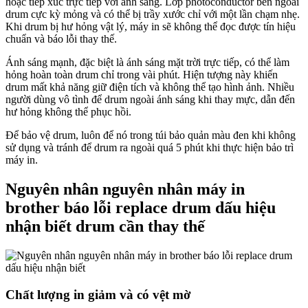
hoặc tiếp xúc trực tiếp với ánh sáng. Lớp photoconductor bên ngoài
drum cực kỳ mỏng và có thể bị trầy xước chỉ với một lần chạm nhẹ.
Khi drum bị hư hỏng vật lý, máy in sẽ không thể đọc được tín hiệu
chuẩn và báo lỗi thay thế.
Ánh sáng mạnh, đặc biệt là ánh sáng mặt trời trực tiếp, có thể làm
hỏng hoàn toàn drum chỉ trong vài phút. Hiện tượng này khiến
drum mất khả năng giữ điện tích và không thể tạo hình ảnh. Nhiều
người dùng vô tình để drum ngoài ánh sáng khi thay mực, dẫn đến
hư hỏng không thể phục hồi.
Để bảo vệ drum, luôn để nó trong túi bảo quản màu đen khi không
sử dụng và tránh để drum ra ngoài quá 5 phút khi thực hiện bảo trì
máy in.
Nguyên nhân nguyên nhân máy in
brother báo lỗi replace drum dấu hiệu
nhận biết drum cần thay thế
Chất lượng in giảm và có vệt mờ