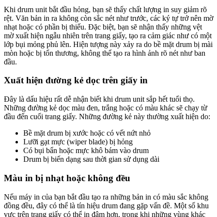
Khi drum unit bắt đầu hỏng, bạn sẽ thấy chất lượng in suy giảm rõ
rệt. Văn bản in ra không còn sắc nét như trước, các ký tự trở nên mờ
nhạt hoặc có phần bị thiếu. Đặc biệt, bạn sẽ nhận thấy những vệt
mờ xuất hiện ngẫu nhiên trên trang giấy, tạo ra cảm giác như có một
lớp bụi mỏng phủ lên. Hiện tượng này xảy ra do bề mặt drum bị mài
mòn hoặc bị tổn thương, không thể tạo ra hình ảnh rõ nét như ban
đầu.
Xuất hiện đường kẻ dọc trên giấy in
Đây là dấu hiệu rất dễ nhận biết khi drum unit sắp hết tuổi thọ.
Những đường kẻ dọc màu đen, trắng hoặc có màu khác sẽ chạy từ
đầu đến cuối trang giấy. Những đường kẻ này thường xuất hiện do:
Bề mặt drum bị xước hoặc có vết nứt nhỏ
Lưỡi gạt mực (wiper blade) bị hỏng
Có bụi bẩn hoặc mực khô bám vào drum
Drum bị biến dạng sau thời gian sử dụng dài
Màu in bị nhạt hoặc không đều
Nếu máy in của bạn bắt đầu tạo ra những bản in có màu sắc không
đồng đều, đây có thể là tín hiệu drum đang gặp vấn đề. Một số khu
vực trên trang giấy có thể in đậm hơn, trong khi những vùng khác