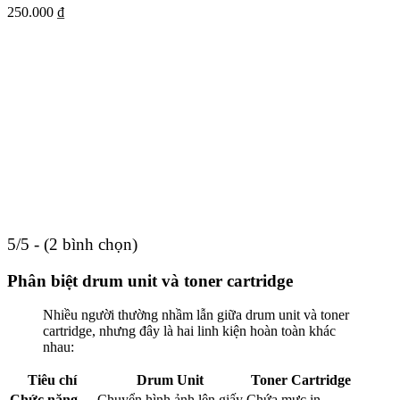
250.000
₫
5/5 - (2 bình chọn)
Phân biệt drum unit và toner cartridge
Nhiều người thường nhầm lẫn giữa drum unit và toner
cartridge, nhưng đây là hai linh kiện hoàn toàn khác
nhau:
Tiêu chí
Drum Unit
Toner Cartridge
Chức năng
Chuyển hình ảnh lên giấy
Chứa mực in