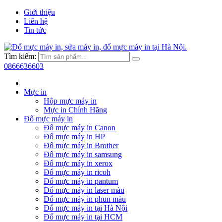
Giới thiệu
Liên hệ
Tin tức
Tìm kiếm:
0866636603
Mực in
Hộp mực máy in
Mực in Chính Hãng
Đổ mực máy in
Đổ mực máy in Canon
Đổ mực máy in HP
Đổ mực máy in Brother
Đổ mực máy in samsung
Đổ mực máy in xerox
Đổ mực máy in ricoh
Đổ mực máy in pantum
Đổ mực máy in laser màu
Đổ mực máy in phun màu
Đổ mực máy in tại Hà Nội
Đổ mực máy in tại HCM