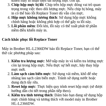
khiến máy in nhận diện sai lượng mực còn lại.
Chip hộp mực bị lỗi
: Chip trên hộp mực đóng vai trò quan
trọng trong việc theo dõi lượng mực. Nếu chip bị hỏng, máy
in có thể báo lỗi Replace Toner dù vẫn còn mực.
Hộp mực không tương thích
: Sử dụng hộp mực không
chính hãng hoặc không phù hợp có thể gây ra lỗi này.
Lỗi phần mềm
: Đôi khi, lỗi này có thể xuất phát từ phần
mềm điều khiển máy in.
Cách khắc phục lỗi Replace Toner
Máy in Brother HL-L2366DW báo lỗi Replace Toner, bạn có thể
thử các phương pháp sau:
Kiểm tra lượng mực
: Mở nắp máy in và kiểm tra lượng mực
còn lại trong hộp mực. Nếu thực sự hết mực, hãy thay hộp
mực mới.
Làm sạch cảm biến mực
: Sử dụng vải mềm, khô để nhẹ
nhàng lau sạch cảm biến mực. Tránh sử dụng nước hoặc
dung dịch tẩy rửa.
Reset hộp mực
: Thực hiện quy trình reset hộp mực (sẽ được
hướng dẫn chi tiết trong phần tiếp theo).
Kiểm tra tính tương thích
: Đảm bảo bạn đang sử dụng hộp
mực chính hãng và tương thích với model máy in Brother
HL-L2366DW.