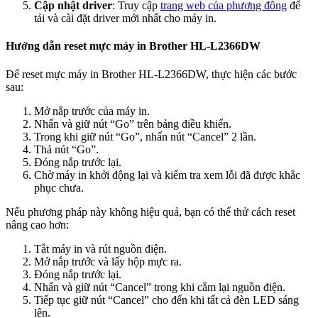
Cập nhật driver
: Truy cập
trang web của phương đông
để
tải và cài đặt driver mới nhất cho máy in.
Hướng dẫn reset mực máy in Brother HL-L2366DW
Để reset mực máy in Brother HL-L2366DW, thực hiện các bước
sau:
Mở nắp trước của máy in.
Nhấn và giữ nút “Go” trên bảng điều khiển.
Trong khi giữ nút “Go”, nhấn nút “Cancel” 2 lần.
Thả nút “Go”.
Đóng nắp trước lại.
Chờ máy in khởi động lại và kiểm tra xem lỗi đã được khắc
phục chưa.
Nếu phương pháp này không hiệu quả, bạn có thể thử cách reset
nâng cao hơn:
Tắt máy in và rút nguồn điện.
Mở nắp trước và lấy hộp mực ra.
Đóng nắp trước lại.
Nhấn và giữ nút “Cancel” trong khi cắm lại nguồn điện.
Tiếp tục giữ nút “Cancel” cho đến khi tất cả đèn LED sáng
lên.