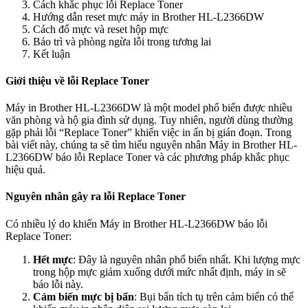
Cách khắc phục lỗi Replace Toner
Hướng dẫn reset mực máy in Brother HL-L2366DW
Cách đổ mực và reset hộp mực
Bảo trì và phòng ngừa lỗi trong tương lai
Kết luận
Giới thiệu về lỗi Replace Toner
Máy in Brother HL-L2366DW là một model phổ biến được nhiều
văn phòng và hộ gia đình sử dụng. Tuy nhiên, người dùng thường
gặp phải lỗi “Replace Toner” khiến việc in ấn bị gián đoạn. Trong
bài viết này, chúng ta sẽ tìm hiểu nguyên nhân Máy in Brother HL-
L2366DW báo lỗi Replace Toner và các phương pháp khắc phục
hiệu quả.
Nguyên nhân gây ra lỗi Replace Toner
Có nhiều lý do khiến Máy in Brother HL-L2366DW báo lỗi
Replace Toner:
Hết mực
: Đây là nguyên nhân phổ biến nhất. Khi lượng mực
trong hộp mực giảm xuống dưới mức nhất định, máy in sẽ
báo lỗi này.
Cảm biến mực bị bẩn
: Bụi bẩn tích tụ trên cảm biến có thể