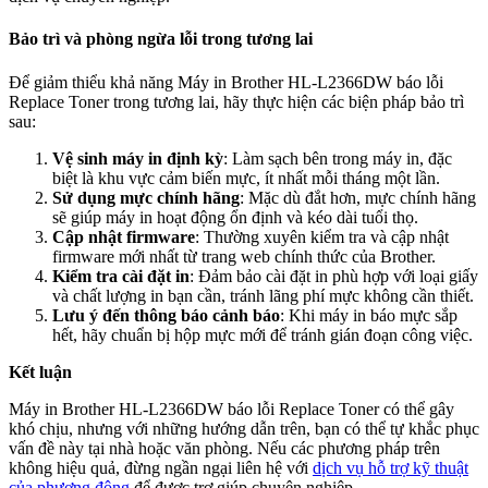
Bảo trì và phòng ngừa lỗi trong tương lai
Để giảm thiểu khả năng Máy in Brother HL-L2366DW báo lỗi
Replace Toner trong tương lai, hãy thực hiện các biện pháp bảo trì
sau:
Vệ sinh máy in định kỳ
: Làm sạch bên trong máy in, đặc
biệt là khu vực cảm biến mực, ít nhất mỗi tháng một lần.
Sử dụng mực chính hãng
: Mặc dù đắt hơn, mực chính hãng
sẽ giúp máy in hoạt động ổn định và kéo dài tuổi thọ.
Cập nhật firmware
: Thường xuyên kiểm tra và cập nhật
firmware mới nhất từ trang web chính thức của Brother.
Kiểm tra cài đặt in
: Đảm bảo cài đặt in phù hợp với loại giấy
và chất lượng in bạn cần, tránh lãng phí mực không cần thiết.
Lưu ý đến thông báo cảnh báo
: Khi máy in báo mực sắp
hết, hãy chuẩn bị hộp mực mới để tránh gián đoạn công việc.
Kết luận
Máy in Brother HL-L2366DW báo lỗi Replace Toner có thể gây
khó chịu, nhưng với những hướng dẫn trên, bạn có thể tự khắc phục
vấn đề này tại nhà hoặc văn phòng. Nếu các phương pháp trên
không hiệu quả, đừng ngần ngại liên hệ với
dịch vụ hỗ trợ kỹ thuật
của phương đông
để được trợ giúp chuyên nghiệp.