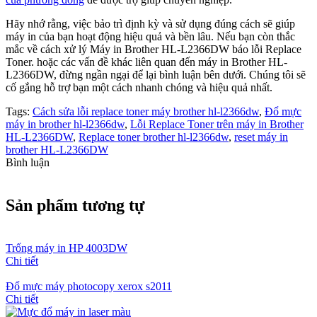
Hãy nhớ rằng, việc bảo trì định kỳ và sử dụng đúng cách sẽ giúp
máy in của bạn hoạt động hiệu quả và bền lâu. Nếu bạn còn thắc
mắc về cách xử lý Máy in Brother HL-L2366DW báo lỗi Replace
Toner. hoặc các vấn đề khác liên quan đến máy in Brother HL-
L2366DW, đừng ngần ngại để lại bình luận bên dưới. Chúng tôi sẽ
cố gắng hỗ trợ bạn một cách nhanh chóng và hiệu quả nhất.
Tags:
Cách sửa lỗi replace toner máy brother hl-l2366dw
,
Đổ mực
máy in brother hl-l2366dw
,
Lỗi Replace Toner trên máy in Brother
HL-L2366DW
,
Replace toner brother hl-l2366dw
,
reset máy in
brother HL-L2366DW
Bình luận
Sản phẩm tương tự
Trống máy in HP 4003DW
Chi tiết
Đổ mực máy photocopy xerox s2011
Chi tiết