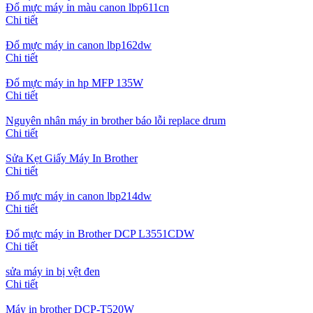
Đổ mực máy in màu canon lbp611cn
Chi tiết
Đổ mực máy in canon lbp162dw
Chi tiết
Đổ mực máy in hp MFP 135W
Chi tiết
Nguyên nhân máy in brother báo lỗi replace drum
Chi tiết
Sửa Kẹt Giấy Máy In Brother
Chi tiết
Đổ mực máy in canon lbp214dw
Chi tiết
Đổ mực máy in Brother DCP L3551CDW
Chi tiết
sửa máy in bị vệt đen
Chi tiết
Máy in brother DCP-T520W