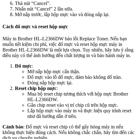
Thả nút “Cancel”.
Nhấn nút “Cancel” 2 lần nữa.
Mở nắp trước, lắp hộp mực vào và đóng nắp lại.
Cách đổ mực và reset hộp mực
Máy in Brother HL-L2366DW báo lỗi Replace Toner. Nếu bạn
muốn tiết kiệm chi phí, việc đổ mực và reset hộp mực máy in
Brother HL-L2366DW là một lựa chọn. Tuy nhiên, hãy lưu ý rằng
điều này có thể ảnh hưởng đến chất lượng in và bảo hành máy in.
Đổ mực
:
Mở nắp hộp mực cẩn thận.
Đổ mực vào lỗ đổ mực, đảm bảo không đổ tràn.
Đóng nắp hộp mực lại.
Reset chip hộp mực
:
Mua bộ reset chip tương thích với hộp mực Brother
HL-L2366DW.
Gắn chip reset vào vị trí chip cũ trên hộp mực.
Lắp hộp mực vào máy in và thực hiện quy trình reset
như đã hướng dẫn ở trên.
Cảnh báo
: Đổ mực và reset chip có thể gây hỏng máy in nếu
không thực hiện đúng cách. Nếu không chắc chắn, hãy tìm đến các
dịch vụ chuyên nghiệp.