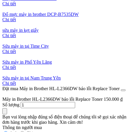
Chi tiết
Đổ mực máy in brother DCP-B7535DW
Chi tiết
sửa máy in kẹt giấy
Chi tiết
Sửa máy in tại Time City
Chi tiết
Sửa máy in Phố Yên Lãng
Chi tiết
Sửa máy in tại Nam Trung Yên
Chi tiết
Đặt mua Máy in Brother HL-L2366DW báo lỗi Replace Toner
Máy in Brother HL-L2366DW báo lỗi Replace Toner
150.000
₫
Số lượng
Bạn vui lòng nhập đúng số điện thoại để chúng tôi sẽ gọi xác nhận
đơn hàng trước khi giao hàng. Xin cảm ơn!
Thông tin người mua