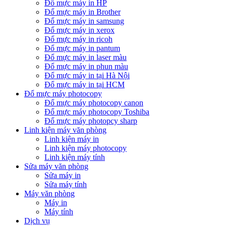
Đổ mực máy in HP
Đổ mực máy in Brother
Đổ mực máy in samsung
Đổ mực máy in xerox
Đổ mực máy in ricoh
Đổ mực máy in pantum
Đổ mực máy in laser màu
Đổ mực máy in phun màu
Đổ mực máy in tại Hà Nội
Đổ mực máy in tại HCM
Đổ mực máy photocopy
Đổ mực máy photocopy canon
Đổ mực máy photocopy Toshiba
Đổ mực máy photopcy sharp
Linh kiện máy văn phòng
Linh kiện máy in
Linh kiện máy photocopy
Linh kiện máy tính
Sửa máy văn phòng
Sửa máy in
Sửa máy tính
Máy văn phòng
Máy in
Máy tính
Dịch vụ