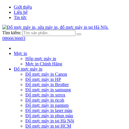
Giới thiệu
Liên hệ
Tin tức
Tìm kiếm:
0866636603
Mực in
Hộp mực máy in
Mực in Chính Hãng
Đổ mực máy in
Đổ mực máy in Canon
Đổ mực máy in HP
Đổ mực máy in Brother
Đổ mực máy in samsung
Đổ mực máy in xerox
Đổ mực máy in ricoh
Đổ mực máy in pantum
Đổ mực máy in laser màu
Đổ mực máy in phun màu
Đổ mực máy in tại Hà Nội
Đổ mực máy in tại HCM