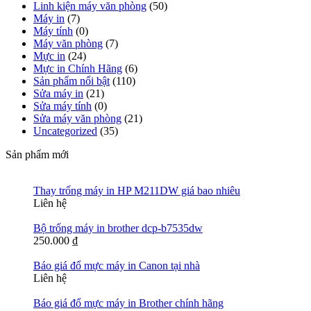
Linh kiện máy văn phòng
(50)
Máy in
(7)
Máy tính
(0)
Máy văn phòng
(7)
Mực in
(24)
Mực in Chính Hãng
(6)
Sản phẩm nổi bật
(110)
Sửa máy in
(21)
Sửa máy tính
(0)
Sửa máy văn phòng
(21)
Uncategorized
(35)
Sản phẩm mới
Thay trống máy in HP M211DW giá bao nhiêu
Liên hệ
Bộ trống máy in brother dcp-b7535dw
250.000
₫
Báo giá đổ mực máy in Canon tại nhà
Liên hệ
Báo giá đổ mực máy in Brother chính hãng