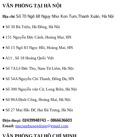
VĂN PHÒNG TẠI HÀ NỘI
Địa chỉ
:
Số 70 Ngõ 68 Ngụy Như Kon Tum,Thanh Xuân, Hà Nội
♦ Số 30 Bà Triệu, Hà Đông, Hà Nội
♦ 151 Nguyễn Đức Cảnh, Hoàng Mai, HN
♦ Số 15 Ngõ 83 Ngọc Hồi, Hoàng Mai, HN
♦ A11 , Số 18 Hoàng Quốc Việt
♦ Số 7A Lê Đức Thọ, Nam Từ Liêm, Hà Nội
♦ Số 54A Nguyễn Chí Thanh, Đống Đa, HN
♦ Số 390 Nguyễn văn Cừ, Long Biên, Hà Nội
♦ Số 96A Định Công, Hoàng Mai, Hà Nội
♦ Số 27 Mai Hắc Đế, Hai Bà Trưng, Hà Nội
Điện thoại:
02439948743 – 0866636603
Email:
mucinphuongdong@gmail.com
VĂN PHÒNG TẠI HỒ CHÍ MINH