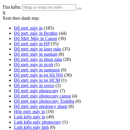
Tìm kiếm:
X
Xem theo danh mục
Đổ mực máy in
(185)
Đổ mực máy in Brother
(44)
Đổ Mực Máy in Canon
(39)
Đổ mực máy in HP
(35)
Đổ mực máy in laser màu
(35)
Đổ mực máy in pantum
(8)
Đổ mực máy in phun màu
(28)
Đổ mực máy in ricoh
(1)
Đổ mực máy in samsung
(0)
Đổ mực máy in tại Hà Nội
(30)
Đổ mực máy in tại HCM
(1)
Đổ mực máy in xerox
(2)
Đổ mực máy photocopy
(7)
Đổ mực máy photocopy canon
(4)
Đổ mực máy photocopy Toshiba
(0)
Đổ mực máy photopcy sharp
(0)
Hộp mực máy in
(19)
Linh kiện máy in
(49)
Linh kiện máy photocopy
(1)
Linh kiện máy tính
(0)