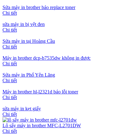
Sửa máy in brother báo replace toner
Chi tiết
sửa máy in bị vệt đen
Chi tiết
Sửa máy in tại Hoàng Cầu
Chi tiết
Máy in brother dcp-b7535dw không in được
Chi tiết
Sửa máy in Phố Yên Lãng
Chi tiết
Máy in brother hl-l2321d báo lỗi toner
Chi tiết
sửa máy in kẹt giấy
Chi tiết
Lô sấy máy in brother MFC-L2701DW
Chi tiết