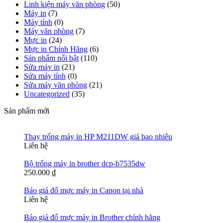
Linh kiện máy văn phòng
(50)
Máy in
(7)
Máy tính
(0)
Máy văn phòng
(7)
Mực in
(24)
Mực in Chính Hãng
(6)
Sản phẩm nổi bật
(110)
Sửa máy in
(21)
Sửa máy tính
(0)
Sửa máy văn phòng
(21)
Uncategorized
(35)
Sản phẩm mới
Thay trống máy in HP M211DW giá bao nhiêu
Liên hệ
Bộ trống máy in brother dcp-b7535dw
250.000
₫
Báo giá đổ mực máy in Canon tại nhà
Liên hệ
Báo giá đổ mực máy in Brother chính hãng