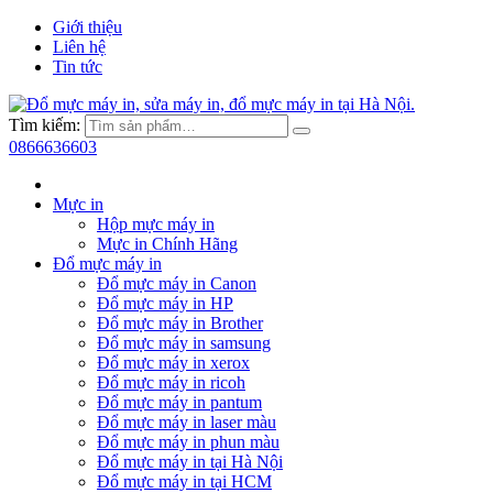
Giới thiệu
Liên hệ
Tin tức
Tìm kiếm:
0866636603
Mực in
Hộp mực máy in
Mực in Chính Hãng
Đổ mực máy in
Đổ mực máy in Canon
Đổ mực máy in HP
Đổ mực máy in Brother
Đổ mực máy in samsung
Đổ mực máy in xerox
Đổ mực máy in ricoh
Đổ mực máy in pantum
Đổ mực máy in laser màu
Đổ mực máy in phun màu
Đổ mực máy in tại Hà Nội
Đổ mực máy in tại HCM