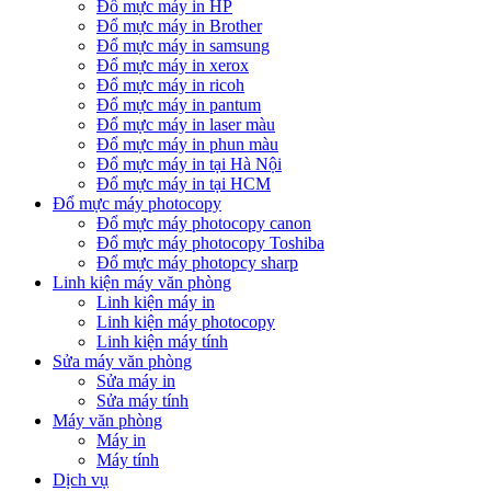
Đổ mực máy in HP
Đổ mực máy in Brother
Đổ mực máy in samsung
Đổ mực máy in xerox
Đổ mực máy in ricoh
Đổ mực máy in pantum
Đổ mực máy in laser màu
Đổ mực máy in phun màu
Đổ mực máy in tại Hà Nội
Đổ mực máy in tại HCM
Đổ mực máy photocopy
Đổ mực máy photocopy canon
Đổ mực máy photocopy Toshiba
Đổ mực máy photopcy sharp
Linh kiện máy văn phòng
Linh kiện máy in
Linh kiện máy photocopy
Linh kiện máy tính
Sửa máy văn phòng
Sửa máy in
Sửa máy tính
Máy văn phòng
Máy in
Máy tính
Dịch vụ