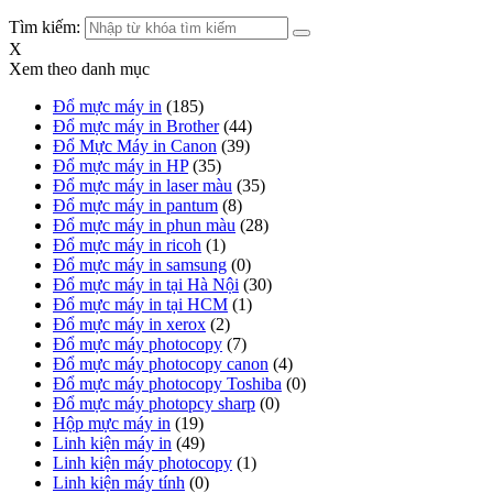
Tìm kiếm:
X
Xem theo danh mục
Đổ mực máy in
(185)
Đổ mực máy in Brother
(44)
Đổ Mực Máy in Canon
(39)
Đổ mực máy in HP
(35)
Đổ mực máy in laser màu
(35)
Đổ mực máy in pantum
(8)
Đổ mực máy in phun màu
(28)
Đổ mực máy in ricoh
(1)
Đổ mực máy in samsung
(0)
Đổ mực máy in tại Hà Nội
(30)
Đổ mực máy in tại HCM
(1)
Đổ mực máy in xerox
(2)
Đổ mực máy photocopy
(7)
Đổ mực máy photocopy canon
(4)
Đổ mực máy photocopy Toshiba
(0)
Đổ mực máy photopcy sharp
(0)
Hộp mực máy in
(19)
Linh kiện máy in
(49)
Linh kiện máy photocopy
(1)
Linh kiện máy tính
(0)