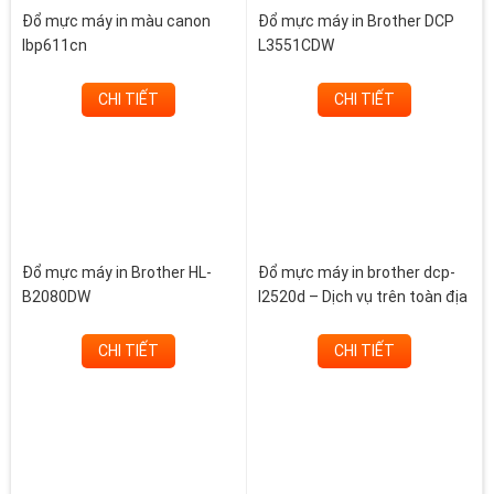
Đổ mực máy in màu canon
Đổ mực máy in Brother DCP
lbp611cn
L3551CDW
CHI TIẾT
CHI TIẾT
Đổ mực máy in Brother HL-
Đổ mực máy in brother dcp-
B2080DW
l2520d – Dịch vụ trên toàn địa
bàn thành phố
CHI TIẾT
CHI TIẾT