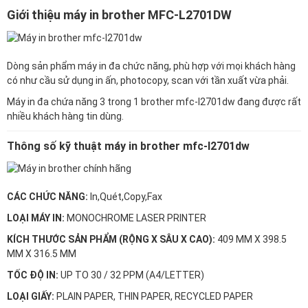
Giới thiệu máy in brother MFC-L2701DW
Dòng sản phẩm máy in đa chức năng, phù hợp với mọi khách hàng
có như cầu sử dụng in ấn, photocopy, scan với tần xuất vừa phải.
Máy in đa chứa năng 3 trong 1 brother mfc-l2701dw đang được rất
nhiều khách hàng tin dùng.
Thông số kỹ thuật máy in brother mfc-l2701dw
CÁC CHỨC NĂNG:
In,Quét,Copy,Fax
LOẠI MÁY IN:
MONOCHROME LASER PRINTER
KÍCH THƯỚC SẢN PHẨM (RỘNG X SÂU X CAO):
409 MM X 398.5
MM X 316.5 MM
TỐC ĐỘ IN:
UP TO 30 / 32 PPM (A4/LETTER)
LOẠI GIẤY:
PLAIN PAPER, THIN PAPER, RECYCLED PAPER