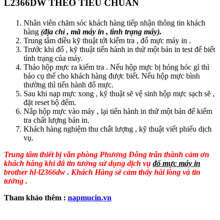
L2366DW THEO TIÊU CHUẨN
Nhân viên chăm sóc khách hàng tiếp nhận thông tin khách
hàng
(địa chỉ , mã máy in , tình trạng máy).
Trung tâm điều kỹ thuật tới kiểm tra , đổ mực máy in .
Trước khi đổ , kỹ thuật tiến hành in thử một bản in test để biết
tình trạng của máy.
Tháo hộp mực ra kiểm tra . Nếu hộp mực bị hỏng hóc gì thì
báo cụ thể cho khách hàng được biết. Nếu hộp mực bình
thường thì tiến hành đổ mực.
Sau khi nạp mực xong , kỹ thuật sẽ vệ sinh hộp mực sạch sẽ ,
đặt reset bộ đếm.
Nắp hộp mực vào máy , lại tiến hành in thử một bản để kiểm
tra chất lượng bản in.
Khách hàng nghiệm thu chất lượng , kỹ thuật viết phiếu dịch
vụ.
Trung tâm thiết bị văn phòng Phương Đông trân thành cảm ơn
khách hàng khi đã tin tưởng sử dụng dịch vụ
đổ mực máy in
brother hl-l2366dw . Khách Hàng sẽ cảm thấy hài lòng và tin
tưởng .
Tham khảo thêm :
napmucin.vn