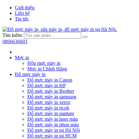
Giới thiệu
Liên hệ
Tin tức
Tìm kiếm:
0866636603
Mực in
Hộp mực máy in
Mực in Chính Hãng
Đổ mực máy in
Đổ mực máy in Canon
Đổ mực máy in HP
Đổ mực máy in Brother
Đổ mực máy in samsung
Đổ mực máy in xerox
Đổ mực máy in ricoh
Đổ mực máy in pantum
Đổ mực máy in laser màu
Đổ mực máy in phun màu
Đổ mực máy in tại Hà Nội
Đổ mực máy in tại HCM