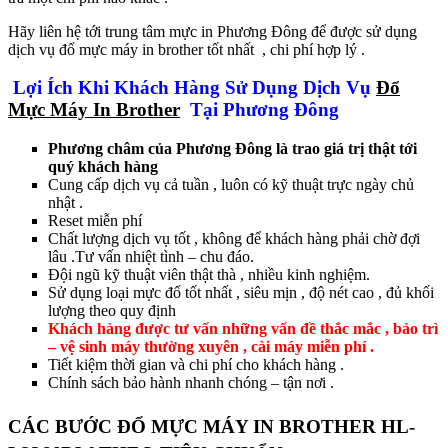
Hãy liên hệ tới trung tâm mực in Phương Đông để được sử dụng
dịch vụ đổ mực máy in brother tốt nhất , chi phí hợp lý .
Lợi Ích Khi Khách Hàng Sử Dụng Dịch Vụ
Đổ
Mực Máy In Brother
Tại Phương Đông
Phương châm của Phương Đông là trao giá trị thật tới
quý khách hàng
Cung cấp dịch vụ cả tuần , luôn có kỹ thuật trực ngày chủ
nhật .
Reset miễn phí
Chất lượng dịch vụ tốt , không để khách hàng phải chờ đợi
lâu .Tư vấn nhiệt tình – chu đáo.
Đội ngũ kỹ thuật viên thật thà , nhiều kinh nghiệm.
Sử dụng loại mực đổ tốt nhất , siêu mịn , độ nét cao , đủ khối
lượng theo quy định
Khách hàng được tư vấn những vấn đề thắc mắc , bảo trì
– vệ sinh máy thường xuyên , cài máy miễn phí .
Tiết kiệm thời gian và chi phí cho khách hàng .
Chính sách bảo hành nhanh chóng – tận nơi .
CÁC BƯỚC ĐỔ MỰC MÁY IN BROTHER HL-