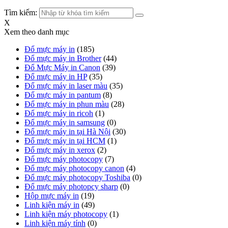
Tìm kiếm:
X
Xem theo danh mục
Đổ mực máy in
(185)
Đổ mực máy in Brother
(44)
Đổ Mực Máy in Canon
(39)
Đổ mực máy in HP
(35)
Đổ mực máy in laser màu
(35)
Đổ mực máy in pantum
(8)
Đổ mực máy in phun màu
(28)
Đổ mực máy in ricoh
(1)
Đổ mực máy in samsung
(0)
Đổ mực máy in tại Hà Nội
(30)
Đổ mực máy in tại HCM
(1)
Đổ mực máy in xerox
(2)
Đổ mực máy photocopy
(7)
Đổ mực máy photocopy canon
(4)
Đổ mực máy photocopy Toshiba
(0)
Đổ mực máy photopcy sharp
(0)
Hộp mực máy in
(19)
Linh kiện máy in
(49)
Linh kiện máy photocopy
(1)
Linh kiện máy tính
(0)