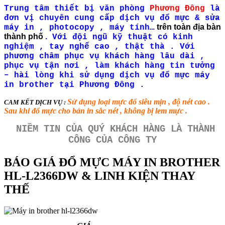
Trung tâm thiết bị văn phòng
Phương Đông
là
đơn vị chuyên cung cấp dịch vụ đổ mực & sửa
trên toàn địa bàn
máy in , photocopy , máy tính…
thành phố
.
Với đội ngũ kỹ thuật có kinh
nghiệm , tay nghế cao , thật thà . Với
phương châm phục vụ khách hàng lâu dài ,
phục vụ tận nơi , làm khách hàng tin tưởng
– hài lòng khi sử dụng dịch vụ đổ mực máy
in brother tại Phương Đông .
Sử dụng loại mực đổ siêu mịn , độ nét cao .
CAM KẾT DỊCH VỤ :
Sau khi đổ mực cho bản in sắc nét , không bị lem mực .
NIỀM TIN CỦA QUÝ KHÁCH HÀNG LÀ THÀNH
CÔNG CỦA CÔNG TY
BÁO GIÁ ĐỔ MỰC MÁY IN BROTHER
HL-L2366DW & LINH KIỆN THAY
THẾ