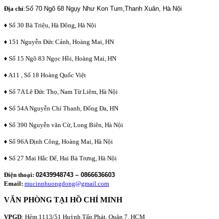
Địa chỉ
:
Số 70 Ngõ 68 Ngụy Như Kon Tum,Thanh Xuân, Hà Nội
♦ Số 30 Bà Triệu, Hà Đông, Hà Nội
♦ 151 Nguyễn Đức Cảnh, Hoàng Mai, HN
♦ Số 15 Ngõ 83 Ngọc Hồi, Hoàng Mai, HN
♦ A11 , Số 18 Hoàng Quốc Việt
♦ Số 7A Lê Đức Thọ, Nam Từ Liêm, Hà Nội
♦ Số 54A Nguyễn Chí Thanh, Đống Đa, HN
♦ Số 390 Nguyễn văn Cừ, Long Biên, Hà Nội
♦ Số 96A Định Công, Hoàng Mai, Hà Nội
♦ Số 27 Mai Hắc Đế, Hai Bà Trưng, Hà Nội
Điện thoại:
02439948743 – 0866636603
Email:
mucinphuongdong@gmail.com
VĂN PHÒNG TẠI HỒ CHÍ MINH
VPGD
: Hẻm 1113/51 Huỳnh Tấn Phát, Quận 7, HCM