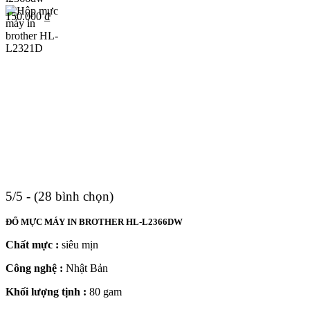
150.000
₫
5/5 - (28 bình chọn)
ĐỔ MỰC MÁY IN BROTHER HL-L2366DW
Chất mực :
siêu mịn
Công nghệ :
Nhật Bản
Khối lượng tịnh :
80 gam