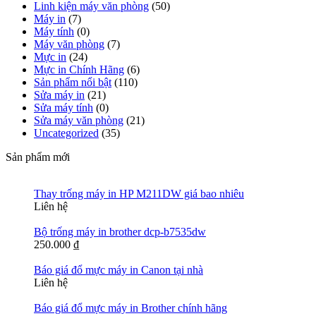
Linh kiện máy văn phòng
(50)
Máy in
(7)
Máy tính
(0)
Máy văn phòng
(7)
Mực in
(24)
Mực in Chính Hãng
(6)
Sản phẩm nổi bật
(110)
Sửa máy in
(21)
Sửa máy tính
(0)
Sửa máy văn phòng
(21)
Uncategorized
(35)
Sản phẩm mới
Thay trống máy in HP M211DW giá bao nhiêu
Liên hệ
Bộ trống máy in brother dcp-b7535dw
250.000
₫
Báo giá đổ mực máy in Canon tại nhà
Liên hệ
Báo giá đổ mực máy in Brother chính hãng