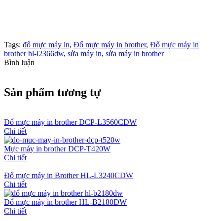
Tags:
đổ mực máy in
,
Đổ mực máy in brother
,
Đổ mực máy in
brother hl-l2366dw
,
sửa máy in
,
sửa máy in brother
Bình luận
Sản phẩm tương tự
Đổ mực máy in brother DCP-L3560CDW
Chi tiết
Mực máy in brother DCP-T420W
Chi tiết
Đổ mực máy in Brother HL-L3240CDW
Chi tiết
Đổ mực máy in brother HL-B2180DW
Chi tiết