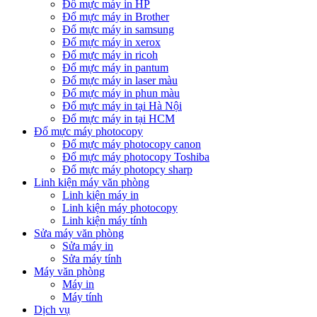
Đổ mực máy in HP
Đổ mực máy in Brother
Đổ mực máy in samsung
Đổ mực máy in xerox
Đổ mực máy in ricoh
Đổ mực máy in pantum
Đổ mực máy in laser màu
Đổ mực máy in phun màu
Đổ mực máy in tại Hà Nội
Đổ mực máy in tại HCM
Đổ mực máy photocopy
Đổ mực máy photocopy canon
Đổ mực máy photocopy Toshiba
Đổ mực máy photopcy sharp
Linh kiện máy văn phòng
Linh kiện máy in
Linh kiện máy photocopy
Linh kiện máy tính
Sửa máy văn phòng
Sửa máy in
Sửa máy tính
Máy văn phòng
Máy in
Máy tính
Dịch vụ