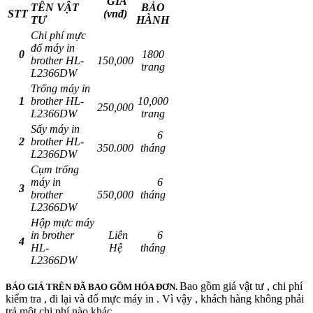
GIÁ
TÊN VẬT
BẢO
STT
(vnđ)
TƯ
HÀNH
Chi phí mực
đổ máy in
0
1800
brother HL-
150,000
trang
L2366DW
Trống máy in
1
brother HL-
10,000
250,000
L2366DW
trang
Sấy máy in
6
2
brother HL-
350.000
tháng
L2366DW
Cụm trống
máy in
6
3
brother
550,000
tháng
L2366DW
Hộp mực máy
in brother
Liên
6
4
HL-
Hệ
tháng
L2366DW
Bao gồm giá vật tư , chi phí
BÁO GIÁ TRÊN ĐÃ BAO GỒM HÓA ĐƠN.
kiểm tra , đi lại và đổ mực máy in . Vì vậy , khách hàng không phải
trả một chi phí nào khác .