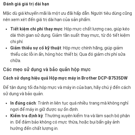
Đánh giá giá trị dài hạn
Mặc dù giá khuyến mãi là một ưu đãi hấp dẫn. Người tiêu dùng cũng
nên xem xét đến giá trị dài hạn của sản phẩm.
Tiết kiệm chi phí thay mực
: Hộp mực chất lượng cao, giúp kéo
dài thời gian sử dụng. Giảm tần suất thay mực, từ đó tiết kiệm
chi phí.
Giảm thiểu sự cố kỹ thuật
: Hộp mực chính hãng, giúp giảm
thiểu các lỗi in ấn, hỏng hóc thiết bị. Qua đó giảm chi phí sửa
chữa.
Các mẹo sử dụng và bảo quản hộp mực
Cách sử dụng hiệu quả Hộp mực máy in Brother DCP-B7535DW
Để tận dụng tối đa hộp mực và máy in của bạn, hãy chú ý đến cách
sử dụng và bảo quản.
In đúng cách
: Tránh in liên tục quá nhiều trang mà không nghỉ
ngơi để máy in giữ được sự ổn định.
Kiểm tra định kỳ
: Thường xuyên kiểm tra và làm sạch bộ phận
in. Để đảm bảo không có mực thừa, hoặc bụi bẩn gây ảnh
hưởng đến chất lượng in.