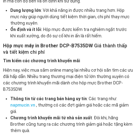
in mà còn độ bền và ổn định khi sử dụng.
Dung lượng lớn
: Với khả năng in được nhiều trang hơn. Hộp
mực này giúp người dùng tiết kiệm thời gian, chi phí thay mực
thường xuyên.
Ổn định và ít lỗi
: Hộp mực được kiểm tra nghiêm ngặt trước
khi xuất xưởng, do đó sự cố khi in ấn là rất hiếm.
Hộp mực máy in Brother DCP-B7535DW
Giá thành thấp
và tiết kiệm chi phí
Tìm kiếm các chương trình khuyến mãi
Hiện nay, việc mua sắm online mang lại nhiều cơ hội săn tìm các ưu
đãi hấp dẫn. Nhiều trang thương mại điện tử lớn thường xuyên có
các chương trình khuyến mãi dành cho hộp mực Brother DCP-
B7535DW.
Thông tin từ các trang bán hàng uy tín
: Các trang như:
napmucin.vn
, thường có các đợt giảm giá hoặc các mã giảm
giá.
Chương trình khuyến mãi từ nhà sản xuất
: Đôi khi, hãng
Brother cũng tung ra các chương trình giảm giá hoặc tặng kèm
thêm quà.