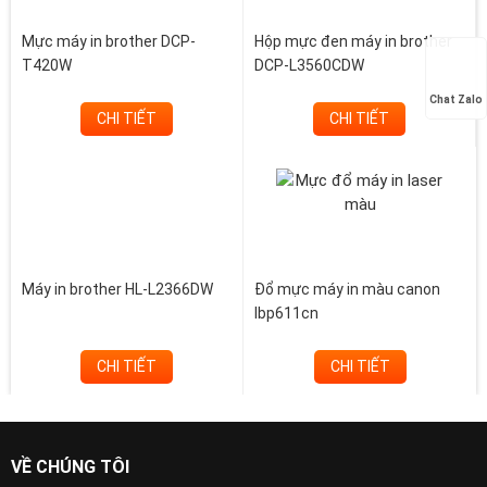
Mực máy in brother DCP-
Hộp mực đen máy in brother
T420W
DCP-L3560CDW
Chat Zalo
CHI TIẾT
CHI TIẾT
Máy in brother HL-L2366DW
Đổ mực máy in màu canon
lbp611cn
CHI TIẾT
CHI TIẾT
VỀ CHÚNG TÔI