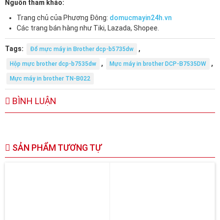
Nguồn tham khảo:
Trang chủ của Phương Đông:
domucmayin24h.vn
Các trang bán hàng như Tiki, Lazada, Shopee.
Tags:
,
Đổ mực máy in Brother dcp-b5735dw
,
,
Hộp mực brother dcp-b7535dw
Mực máy in brother DCP-B7535DW
Mực máy in brother TN-B022
BÌNH LUẬN
SẢN PHẨM TƯƠNG TỰ