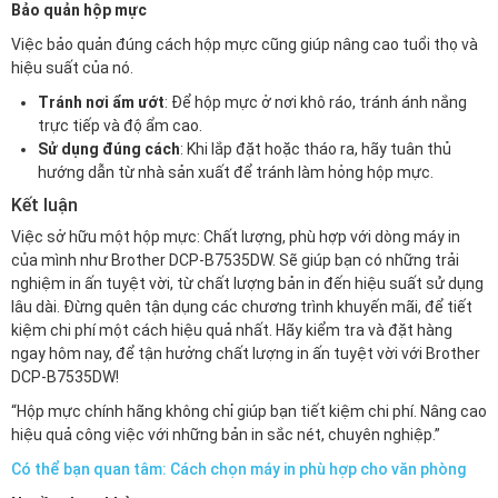
Bảo quản hộp mực
Việc bảo quản đúng cách hộp mực cũng giúp nâng cao tuổi thọ và
hiệu suất của nó.
Tránh nơi ẩm ướt
: Để hộp mực ở nơi khô ráo, tránh ánh nắng
trực tiếp và độ ẩm cao.
Sử dụng đúng cách
: Khi lắp đặt hoặc tháo ra, hãy tuân thủ
hướng dẫn từ nhà sản xuất để tránh làm hỏng hộp mực.
Kết luận
Việc sở hữu một hộp mực: Chất lượng, phù hợp với dòng máy in
của mình như Brother DCP-B7535DW. Sẽ giúp bạn có những trải
nghiệm in ấn tuyệt vời, từ chất lượng bản in đến hiệu suất sử dụng
lâu dài. Đừng quên tận dụng các chương trình khuyến mãi, để tiết
kiệm chi phí một cách hiệu quả nhất. Hãy kiểm tra và đặt hàng
ngay hôm nay, để tận hưởng chất lượng in ấn tuyệt vời với Brother
DCP-B7535DW!
“Hộp mực chính hãng không chỉ giúp bạn tiết kiệm chi phí. Nâng cao
hiệu quả công việc với những bản in sắc nét, chuyên nghiệp.”
Có thể bạn quan tâm: Cách chọn máy in phù hợp cho văn phòng