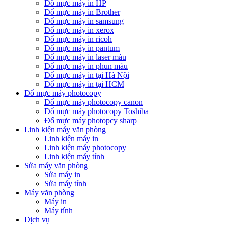
Đổ mực máy in HP
Đổ mực máy in Brother
Đổ mực máy in samsung
Đổ mực máy in xerox
Đổ mực máy in ricoh
Đổ mực máy in pantum
Đổ mực máy in laser màu
Đổ mực máy in phun màu
Đổ mực máy in tại Hà Nội
Đổ mực máy in tại HCM
Đổ mực máy photocopy
Đổ mực máy photocopy canon
Đổ mực máy photocopy Toshiba
Đổ mực máy photopcy sharp
Linh kiện máy văn phòng
Linh kiện máy in
Linh kiện máy photocopy
Linh kiện máy tính
Sửa máy văn phòng
Sửa máy in
Sửa máy tính
Máy văn phòng
Máy in
Máy tính
Dịch vụ