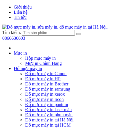
Giới thiệu
Liên hệ
Tin tức
Tìm kiếm:
0866636603
Mực in
Hộp mực máy in
Mực in Chính Hãng
Đổ mực máy in
Đổ mực máy in Canon
Đổ mực máy in HP
Đổ mực máy in Brother
Đổ mực máy in samsung
Đổ mực máy in xerox
Đổ mực máy in ricoh
Đổ mực máy in pantum
Đổ mực máy in laser màu
Đổ mực máy in phun màu
Đổ mực máy in tại Hà Nội
Đổ mực máy in tại HCM