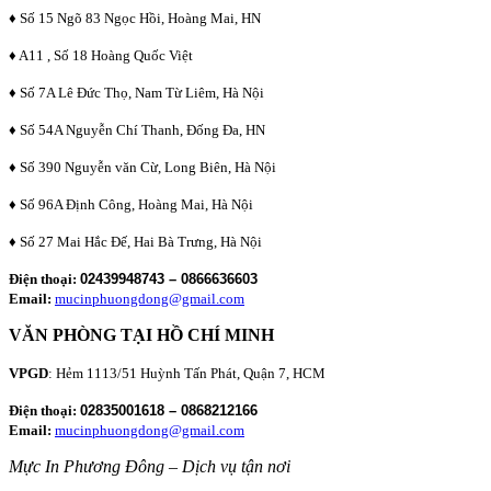
♦ Số 15 Ngõ 83 Ngọc Hồi, Hoàng Mai, HN
♦ A11 , Số 18 Hoàng Quốc Việt
♦ Số 7A Lê Đức Thọ, Nam Từ Liêm, Hà Nội
♦ Số 54A Nguyễn Chí Thanh, Đống Đa, HN
♦ Số 390 Nguyễn văn Cừ, Long Biên, Hà Nội
♦ Số 96A Định Công, Hoàng Mai, Hà Nội
♦ Số 27 Mai Hắc Đế, Hai Bà Trưng, Hà Nội
Điện thoại:
02439948743 – 0866636603
Email:
mucinphuongdong@gmail.com
VĂN PHÒNG TẠI HỒ CHÍ MINH
VPGD
: Hẻm 1113/51 Huỳnh Tấn Phát, Quận 7, HCM
Điện thoại:
02835001618 – 0868212166
Email:
mucinphuongdong@gmail.com
Mực In Phương Đông – Dịch vụ tận nơi