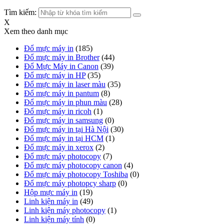
Tìm kiếm:
X
Xem theo danh mục
Đổ mực máy in
(185)
Đổ mực máy in Brother
(44)
Đổ Mực Máy in Canon
(39)
Đổ mực máy in HP
(35)
Đổ mực máy in laser màu
(35)
Đổ mực máy in pantum
(8)
Đổ mực máy in phun màu
(28)
Đổ mực máy in ricoh
(1)
Đổ mực máy in samsung
(0)
Đổ mực máy in tại Hà Nội
(30)
Đổ mực máy in tại HCM
(1)
Đổ mực máy in xerox
(2)
Đổ mực máy photocopy
(7)
Đổ mực máy photocopy canon
(4)
Đổ mực máy photocopy Toshiba
(0)
Đổ mực máy photopcy sharp
(0)
Hộp mực máy in
(19)
Linh kiện máy in
(49)
Linh kiện máy photocopy
(1)
Linh kiện máy tính
(0)