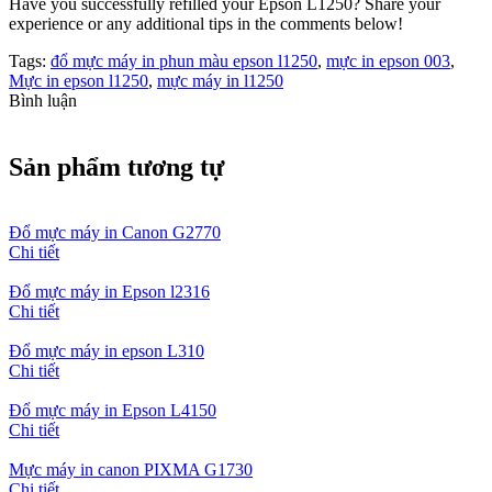
Have you successfully refilled your Epson L1250? Share your
experience or any additional tips in the comments below!
Tags:
đổ mực máy in phun màu epson l1250
,
mực in epson 003
,
Mực in epson l1250
,
mực máy in l1250
Bình luận
Sản phẩm tương tự
Đổ mực máy in Canon G2770
Chi tiết
Đổ mực máy in Epson l2316
Chi tiết
Đổ mực máy in epson L310
Chi tiết
Đổ mực máy in Epson L4150
Chi tiết
Mực máy in canon PIXMA G1730
Chi tiết