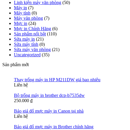
Linh kiện máy văn phòng
(50)
Máy in
(7)
Máy tính
(0)
Máy văn phòng
(7)
Mực in
(24)
Mực in Chính Hãng
(6)
Sản phẩm nổi bật
(110)
Sửa máy in
(21)
Sửa máy tính
(0)
Sửa máy văn phòng
(21)
Uncategorized
(35)
Sản phẩm mới
Thay trống máy in HP M211DW giá bao nhiêu
Liên hệ
Bộ trống máy in brother dcp-b7535dw
250.000
₫
Báo giá đổ mực máy in Canon tại nhà
Liên hệ
Báo giá đổ mực máy in Brother chính hãng