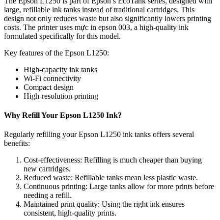
The Epson L1250 is part of Epson’s EcoTank series, designed with
large, refillable ink tanks instead of traditional cartridges. This
design not only reduces waste but also significantly lowers printing
costs. The printer uses mực in epson 003, a high-quality ink
formulated specifically for this model.
Key features of the Epson L1250:
High-capacity ink tanks
Wi-Fi connectivity
Compact design
High-resolution printing
Why Refill Your Epson L1250 Ink?
Regularly refilling your Epson L1250 ink tanks offers several
benefits:
Cost-effectiveness: Refilling is much cheaper than buying
new cartridges.
Reduced waste: Refillable tanks mean less plastic waste.
Continuous printing: Large tanks allow for more prints before
needing a refill.
Maintained print quality: Using the right ink ensures
consistent, high-quality prints.