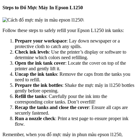
Steps to Đổ Mực Máy In Epson L1250
\
Follow these steps to safely refill your Epson L1250 ink tanks:
Prepare your workspace
: Lay down newspaper or a
protective cloth to catch any spills.
Check ink levels
: Use the printer’s display or software to
determine which colors need refilling.
Open the ink tank cover
: Locate the cover on top of the
printer and gently lift it.
Uncap the ink tanks
: Remove the caps from the tanks you
need to refill.
Prepare the ink bottles
: Shake the mực máy in l1250 bottles
gently before opening.
Refill the tanks
: Carefully pour the ink into the
corresponding color tanks. Don’t overfill!
Recap the tanks and close the cover
: Ensure all caps are
securely fastened.
Run a nozzle check
: Print a test page to ensure proper ink
flow.
Remember, when you đổ mực máy in phun màu epson l1250,