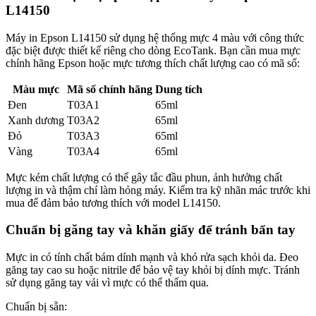
L14150
Máy in Epson L14150 sử dụng hệ thống mực 4 màu với công thức
đặc biệt được thiết kế riêng cho dòng EcoTank. Bạn cần mua mực
chính hãng Epson hoặc mực tương thích chất lượng cao có mã số:
Màu mực
Mã số chính hãng
Dung tích
Đen
T03A1
65ml
Xanh dương
T03A2
65ml
Đỏ
T03A3
65ml
Vàng
T03A4
65ml
Mực kém chất lượng có thể gây tắc đầu phun, ảnh hưởng chất
lượng in và thậm chí làm hỏng máy. Kiểm tra kỹ nhãn mác trước khi
mua để đảm bảo tương thích với model L14150.
Chuẩn bị găng tay và khăn giấy để tránh bẩn tay
Mực in có tính chất bám dính mạnh và khó rửa sạch khỏi da. Đeo
găng tay cao su hoặc nitrile để bảo vệ tay khỏi bị dính mực. Tránh
sử dụng găng tay vải vì mực có thể thấm qua.
Chuẩn bị sẵn: