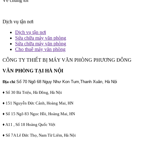
Về chúng tôi
Dịch vụ tận nơi
Dịch vụ tận nơi
Sửa chữa máy văn phòng
Sửa chữa máy văn phòng
Cho thuê máy văn phòng
CÔNG TY THIẾT BỊ MÁY VĂN PHÒNG PHƯƠNG ĐÔNG
VĂN PHÒNG TẠI HÀ NỘI
Địa chỉ
:
Số 70 Ngõ 68 Ngụy Như Kon Tum,Thanh Xuân, Hà Nội
♦ Số 30 Bà Triệu, Hà Đông, Hà Nội
♦ 151 Nguyễn Đức Cảnh, Hoàng Mai, HN
♦ Số 15 Ngõ 83 Ngọc Hồi, Hoàng Mai, HN
♦ A11 , Số 18 Hoàng Quốc Việt
♦ Số 7A Lê Đức Thọ, Nam Từ Liêm, Hà Nội