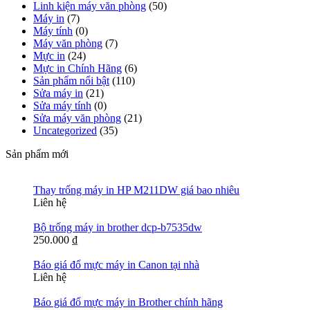
Linh kiện máy văn phòng
(50)
Máy in
(7)
Máy tính
(0)
Máy văn phòng
(7)
Mực in
(24)
Mực in Chính Hãng
(6)
Sản phẩm nổi bật
(110)
Sửa máy in
(21)
Sửa máy tính
(0)
Sửa máy văn phòng
(21)
Uncategorized
(35)
Sản phẩm mới
Thay trống máy in HP M211DW giá bao nhiêu
Liên hệ
Bộ trống máy in brother dcp-b7535dw
250.000
₫
Báo giá đổ mực máy in Canon tại nhà
Liên hệ
Báo giá đổ mực máy in Brother chính hãng