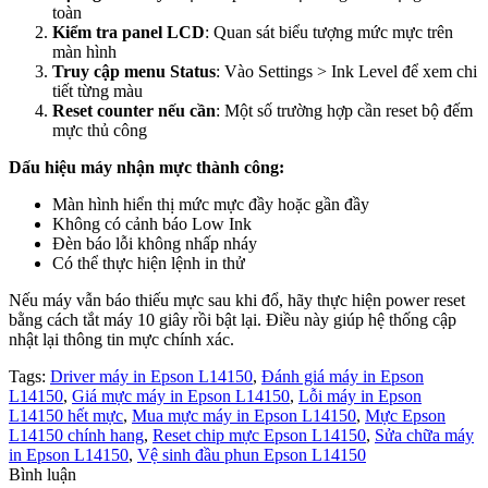
toàn
Kiểm tra panel LCD
: Quan sát biểu tượng mức mực trên
màn hình
Truy cập menu Status
: Vào Settings > Ink Level để xem chi
tiết từng màu
Reset counter nếu cần
: Một số trường hợp cần reset bộ đếm
mực thủ công
Dấu hiệu máy nhận mực thành công:
Màn hình hiển thị mức mực đầy hoặc gần đầy
Không có cảnh báo Low Ink
Đèn báo lỗi không nhấp nháy
Có thể thực hiện lệnh in thử
Nếu máy vẫn báo thiếu mực sau khi đổ, hãy thực hiện power reset
bằng cách tắt máy 10 giây rồi bật lại. Điều này giúp hệ thống cập
nhật lại thông tin mực chính xác.
Tags:
Driver máy in Epson L14150
,
Đánh giá máy in Epson
L14150
,
Giá mực máy in Epson L14150
,
Lỗi máy in Epson
L14150 hết mực
,
Mua mực máy in Epson L14150
,
Mực Epson
L14150 chính hang
,
Reset chip mực Epson L14150
,
Sửa chữa máy
in Epson L14150
,
Vệ sinh đầu phun Epson L14150
Bình luận