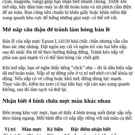
cyan, magenta, vàng) giúp bạn nhận biết nhanh chóng. Trước khi
mở nắp, hãy đảm bảo máy in đã tắt hoàn toàn và rút phích cắm điện
để an toàn. Bạn cũng nên chuẩn bị khăn giấy hoặc khăn mềm đặt
xung quanh khu vực để hứng những giọt mực có thể rơi vãi.
Mở nắp cẩn thận để tránh làm hỏng bản lề
Bản lề của nắp mực Epson L14150 khá chắc chắn nhưng vẫn cần
thao tác nhẹ nhàng. Đặt ngón tay cái và ngón trỏ vào hai bên nắp,
sau đó nhấc lên từ từ theo hướng thẳng đứng. Tránh kéo nắp về
phía sau quá mạnh vì có thể làm hỏng các chốt giữ.
Khi mở nắp, bạn sẽ nghe thấy tiếng “click” nhẹ – đó là dấu hiệu nắp
đã mở hoàn toàn. Nắp sẽ tự đứng yên ở vị trí mở nhờ cơ chế khóa tự
động. Nếu nắp có vẻ cứng hoặc khó mở, đừng dùng lực mạnh.
Thay vào đó, kiểm tra xem có bụi bẩn hay vật cản nào xung quanh
không, sau đó làm sạch và thử lại.
Nhận biết 4 bình chứa mực màu khác nhau
Bên trong khu vực mực, bạn sẽ thấy 4 bình trong suốt được sắp xếp
theo hàng ngang. Mỗi bình đều có nắp đậy riêng với mã màu cụ thể:
Vị trí
Màu mực
Ký hiệu
Đặc điểm nhận biết