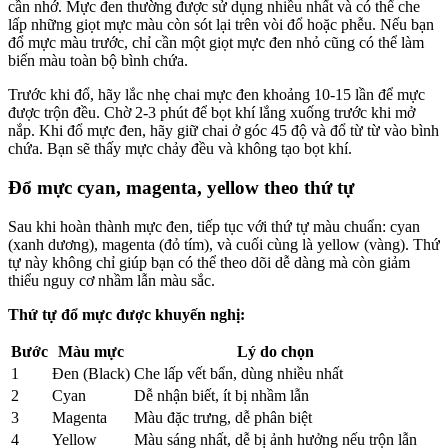
cần nhớ. Mực đen thường được sử dụng nhiều nhất và có thể che
lấp những giọt mực màu còn sót lại trên vòi đổ hoặc phễu. Nếu bạn
đổ mực màu trước, chỉ cần một giọt mực đen nhỏ cũng có thể làm
biến màu toàn bộ bình chứa.
Trước khi đổ, hãy lắc nhẹ chai mực đen khoảng 10-15 lần để mực
được trộn đều. Chờ 2-3 phút để bọt khí lắng xuống trước khi mở
nắp. Khi đổ mực đen, hãy giữ chai ở góc 45 độ và đổ từ từ vào bình
chứa. Bạn sẽ thấy mực chảy đều và không tạo bọt khí.
Đổ mực cyan, magenta, yellow theo thứ tự
Sau khi hoàn thành mực đen, tiếp tục với thứ tự màu chuẩn: cyan
(xanh dương), magenta (đỏ tím), và cuối cùng là yellow (vàng). Thứ
tự này không chỉ giúp bạn có thể theo dõi dễ dàng mà còn giảm
thiểu nguy cơ nhầm lẫn màu sắc.
Thứ tự đổ mực được khuyến nghị:
Bước
Màu mực
Lý do chọn
1
Đen (Black)
Che lấp vết bẩn, dùng nhiều nhất
2
Cyan
Dễ nhận biết, ít bị nhầm lẫn
3
Magenta
Màu đặc trưng, dễ phân biệt
4
Yellow
Màu sáng nhất, dễ bị ảnh hưởng nếu trộn lẫn