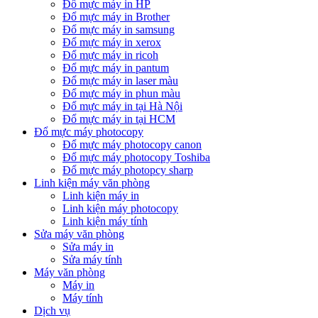
Đổ mực máy in HP
Đổ mực máy in Brother
Đổ mực máy in samsung
Đổ mực máy in xerox
Đổ mực máy in ricoh
Đổ mực máy in pantum
Đổ mực máy in laser màu
Đổ mực máy in phun màu
Đổ mực máy in tại Hà Nội
Đổ mực máy in tại HCM
Đổ mực máy photocopy
Đổ mực máy photocopy canon
Đổ mực máy photocopy Toshiba
Đổ mực máy photopcy sharp
Linh kiện máy văn phòng
Linh kiện máy in
Linh kiện máy photocopy
Linh kiện máy tính
Sửa máy văn phòng
Sửa máy in
Sửa máy tính
Máy văn phòng
Máy in
Máy tính
Dịch vụ