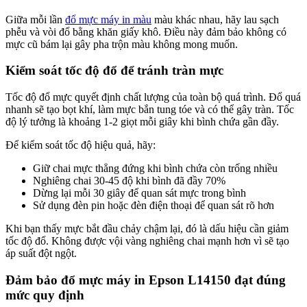
Giữa mỗi lần
đổ mực máy in màu
màu khác nhau, hãy lau sạch
phễu và vòi đổ bằng khăn giấy khô. Điều này đảm bảo không có
mực cũ bám lại gây pha trộn màu không mong muốn.
Kiểm soát tốc độ đổ để tránh tràn mực
Tốc độ đổ mực quyết định chất lượng của toàn bộ quá trình. Đổ quá
nhanh sẽ tạo bọt khí, làm mực bắn tung tóe và có thể gây tràn. Tốc
độ lý tưởng là khoảng 1-2 giọt mỗi giây khi bình chứa gần đầy.
Để kiểm soát tốc độ hiệu quả, hãy:
Giữ chai mực thẳng đứng khi bình chứa còn trống nhiều
Nghiêng chai 30-45 độ khi bình đã đầy 70%
Dừng lại mỗi 30 giây để quan sát mực trong bình
Sử dụng đèn pin hoặc đèn điện thoại để quan sát rõ hơn
Khi bạn thấy mực bắt đầu chảy chậm lại, đó là dấu hiệu cần giảm
tốc độ đổ. Không được vội vàng nghiêng chai mạnh hơn vì sẽ tạo
áp suất đột ngột.
Đảm bảo đổ mực máy in Epson L14150 đạt đúng
mức quy định