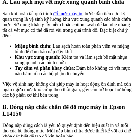
A. Lau sạch mọi vết mực xung quanh bình chứa
Sau khi hoàn tất quá trình
đổ mực máy in
, bước đầu tiên cực kỳ
quan trọng là vệ sinh kỹ lưỡng khu vực xung quanh các bình chứa
mực. Sử dụng khăn giấy mềm hoặc cotton swab để lau nhẹ nhang
tất cả vết mực có thể đã rơi vãi trong quá trình đổ. Đặc biệt chú ý
đến:
Miệng bình chứa
: Lau sạch hoàn toàn phần viền và miệng
bình để đảm bảo nắp đậy khít
Khu vực xung quanh
: Kiểm tra và làm sạch bề mặt nhựa
xung quanh các bình chứa
Tay cầm và phần khay chứa
: Đảm bảo không có vết mực
nào bám trên các bộ phận di chuyển
Việc vệ sinh này không chỉ giúp máy in hoạt động ổn định mà còn
ngăn ngừa mực khô cứng theo thời gian, gây cản trở hoặc hư hỏng
các bộ phận cơ khí bên trong.
B. Đóng nắp chắc chắn để đổ mực máy in Epson
L14150
Đóng nắp đúng cách là yếu tố quyết định đến hiệu suất in và tuổi
thọ của hệ thống mực. Mỗi nắp bình chứa được thiết kế với cơ chế
khóa đặc biệt để tạo độ kín hoàn hảo: