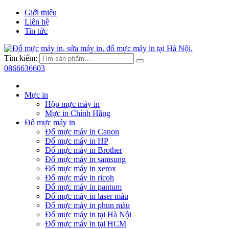
Giới thiệu
Liên hệ
Tin tức
Tìm kiếm:
0866636603
Mực in
Hộp mực máy in
Mực in Chính Hãng
Đổ mực máy in
Đổ mực máy in Canon
Đổ mực máy in HP
Đổ mực máy in Brother
Đổ mực máy in samsung
Đổ mực máy in xerox
Đổ mực máy in ricoh
Đổ mực máy in pantum
Đổ mực máy in laser màu
Đổ mực máy in phun màu
Đổ mực máy in tại Hà Nội
Đổ mực máy in tại HCM