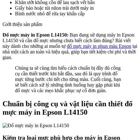
Khăn ướt không cồn để lau sạch vết bẩn
Giấy báo hoặc túi nilon trải dưới máy in
Bình nước nhỏ để rửa tay khẩn cấp
Giới thiệu sản phẩm
Đổ mực máy in Epson L14150:
Bạn đang sử dụng máy in Epson
L14150 và cần đổ mực nhưng chưa biết cách làm đúng? Bài viết
này dành cho những ai muốn tự
đổ mực máy in phun màu Epson
tại
nhà một cách an toàn và hiệu quả, giúp bạn tiết kiệm chi phí và thời
gian.
Chúng ta sẽ cùng tìm hiểu cách chuẩn bị đầy đủ công
cụ cần thiết trước khi bắt đầu, sau đó là quy trình đổ
mực từng bước chi tiết cho từng màu. Cuối cùng, bạn
sẽ biết cách xử lý những tình huống hay gặp phải khi
đổ mực và các mẹo khắc phục sự cố đơn giản.
Chuẩn bị công cụ và vật liệu cần thiết đổ
mực máy in Epson L14150
Kiểm tra loại mực phù hợp cho máy in Epson