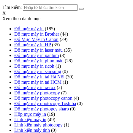
Tìm kiếm:
X
Xem theo danh mục
Đổ mực máy in
(185)
Đổ mực máy in Brother
(44)
Đổ Mực Máy in Canon
(39)
Đổ mực máy in HP
(35)
Đổ mực máy in laser màu
(35)
Đổ mực máy in pantum
(8)
Đổ mực máy in phun màu
(28)
Đổ mực máy in ricoh
(1)
Đổ mực máy in samsung
(0)
Đổ mực máy in tại Hà Nội
(30)
Đổ mực máy in tại HCM
(1)
Đổ mực máy in xerox
(2)
Đổ mực máy photocopy
(7)
Đổ mực máy photocopy canon
(4)
Đổ mực máy photocopy Toshiba
(0)
Đổ mực máy photopcy sharp
(0)
Hộp mực máy in
(19)
Linh kiện máy in
(49)
Linh kiện máy photocopy
(1)
Linh kiện máy tính
(0)