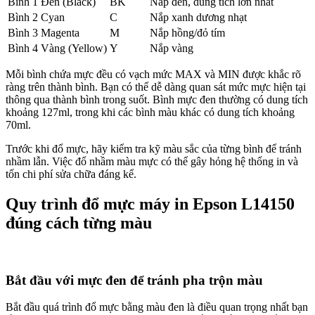
Bình 1
Đen (Black)
BK
Nắp đen, dung tích lớn nhất
Bình 2
Cyan
C
Nắp xanh dương nhạt
Bình 3
Magenta
M
Nắp hồng/đỏ tím
Bình 4
Vàng (Yellow)
Y
Nắp vàng
Mỗi bình chứa mực đều có vạch mức MAX và MIN được khắc rõ
ràng trên thành bình. Bạn có thể dễ dàng quan sát mức mực hiện tại
thông qua thành bình trong suốt. Bình mực đen thường có dung tích
khoảng 127ml, trong khi các bình màu khác có dung tích khoảng
70ml.
Trước khi đổ mực, hãy kiểm tra kỹ màu sắc của từng bình để tránh
nhầm lẫn. Việc đổ nhầm màu mực có thể gây hỏng hệ thống in và
tốn chi phí sửa chữa đáng kể.
Quy trình đổ mực máy in Epson L14150
đúng cách từng màu
Bắt đầu với mực đen để tránh pha trộn màu
Bắt đầu quá trình đổ mực bằng màu đen là điều quan trọng nhất bạn