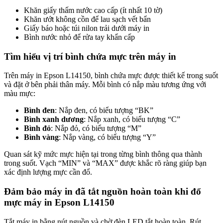
Khăn giấy thấm nước cao cấp (ít nhất 10 tờ)
Khăn ướt không cồn để lau sạch vết bẩn
Giấy báo hoặc túi nilon trải dưới máy in
Bình nước nhỏ để rửa tay khẩn cấp
Tìm hiểu vị trí bình chứa mực trên máy in
Trên máy in Epson L14150, bình chứa mực được thiết kế trong suốt
và đặt ở bên phải thân máy. Mỗi bình có nắp màu tương ứng với
màu mực:
Bình đen
: Nắp đen, có biểu tượng “BK”
Bình xanh dương
: Nắp xanh, có biểu tượng “C”
Bình đỏ
: Nắp đỏ, có biểu tượng “M”
Bình vàng
: Nắp vàng, có biểu tượng “Y”
Quan sát kỹ mức mực hiện tại trong từng bình thông qua thành
trong suốt. Vạch “MIN” và “MAX” được khắc rõ ràng giúp bạn
xác định lượng mực cần đổ.
Đảm bảo máy in đã tắt nguồn hoàn toàn khi đổ
mực máy in Epson L14150
Tắt máy in bằng nút nguồn và chờ đèn LED tắt hoàn toàn. Rút