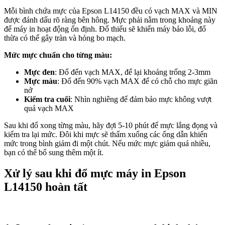
Mỗi bình chứa mực của Epson L14150 đều có vạch MAX và MIN
được đánh dấu rõ ràng bên hông. Mực phải nằm trong khoảng này
để máy in hoạt động ổn định. Đổ thiếu sẽ khiến máy báo lỗi, đổ
thừa có thể gây tràn và hỏng bo mạch.
Mức mực chuẩn cho từng màu:
Mực đen
: Đổ đến vạch MAX, để lại khoảng trống 2-3mm
Mực màu
: Đổ đến 90% vạch MAX để có chỗ cho mực giãn
nở
Kiểm tra cuối
: Nhìn nghiêng để đảm bảo mực không vượt
quá vạch MAX
Sau khi đổ xong từng màu, hãy đợi 5-10 phút để mực lắng đọng và
kiểm tra lại mức. Đôi khi mực sẽ thấm xuống các ống dẫn khiến
mức trong bình giảm đi một chút. Nếu mức mực giảm quá nhiều,
bạn có thể bổ sung thêm một ít.
Xử lý sau khi đổ mực máy in Epson
L14150 hoàn tất