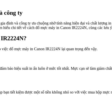
 công ty
đình và công ty ưa chuộng nhờ tính năng hiện đại và chất lượng in ấn 
tìm hiểu chi tiết về cách đổ mực máy in Canon IR2224N, cùng các lưu ý
n IR2224N?
ao việc đổ mực máy in Canon IR2224N lại quan trọng đến vậy.
ảm bảo hiệu suất in ấn luôn ở mức tốt nhất. Mực cạn sẽ làm giảm chất
n tiết kiệm được một số tiền không nhỏ so với việc mua hộp mực mới.