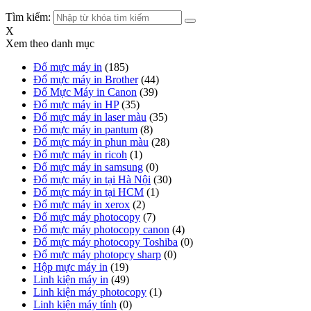
Tìm kiếm:
X
Xem theo danh mục
Đổ mực máy in
(185)
Đổ mực máy in Brother
(44)
Đổ Mực Máy in Canon
(39)
Đổ mực máy in HP
(35)
Đổ mực máy in laser màu
(35)
Đổ mực máy in pantum
(8)
Đổ mực máy in phun màu
(28)
Đổ mực máy in ricoh
(1)
Đổ mực máy in samsung
(0)
Đổ mực máy in tại Hà Nội
(30)
Đổ mực máy in tại HCM
(1)
Đổ mực máy in xerox
(2)
Đổ mực máy photocopy
(7)
Đổ mực máy photocopy canon
(4)
Đổ mực máy photocopy Toshiba
(0)
Đổ mực máy photopcy sharp
(0)
Hộp mực máy in
(19)
Linh kiện máy in
(49)
Linh kiện máy photocopy
(1)
Linh kiện máy tính
(0)