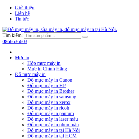
Giới thiệu
Liên hệ
Tin tức
Tìm kiếm:
0866636603
Mực in
Hộp mực máy in
Mực in Chính Hãng
Đổ mực máy in
Đổ mực máy in Canon
Đổ mực máy in HP
Đổ mực máy in Brother
Đổ mực máy in samsung
Đổ mực máy in xerox
Đổ mực máy in ricoh
Đổ mực máy in pantum
Đổ mực máy in laser màu
Đổ mực máy in phun màu
Đổ mực máy in tại Hà Nội
Đổ mực máy in tại HCM