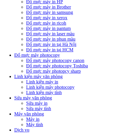
Đổ mực máy in HP
Đổ mực máy in Brother
Đổ mực máy in samsung
Đổ mực máy in xerox
Đổ mực máy in ricoh
Đổ mực máy in pantum
Đổ mực máy in laser màu
Đổ mực máy in phun màu
Đổ mực máy in tại Hà Nội
Đổ mực máy in tại HCM
Đổ mực máy photocopy
Đổ mực máy photocopy canon
Đổ mực máy photocopy Toshiba
Đổ mực máy photopcy sharp
Linh kiện máy văn phòng
Linh kiện máy in
Linh kiện máy photocopy
Linh kiện máy tính
Sửa máy văn phòng
Sửa máy in
Sửa máy tính
Máy văn phòng
Máy in
Máy tính
Dịch vụ