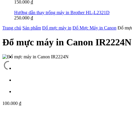
150.000
₫
Hướng dẫn thay trống máy in Brother HL-L2321D
250.000
₫
Trang chủ
Sản phẩm
Đổ mực máy in
Đổ Mực Máy in Canon
Đổ mực
Đổ mực máy in Canon IR2224N
100.000
₫