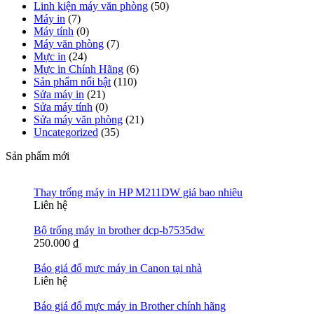
Linh kiện máy văn phòng
(50)
Máy in
(7)
Máy tính
(0)
Máy văn phòng
(7)
Mực in
(24)
Mực in Chính Hãng
(6)
Sản phẩm nổi bật
(110)
Sửa máy in
(21)
Sửa máy tính
(0)
Sửa máy văn phòng
(21)
Uncategorized
(35)
Sản phẩm mới
Thay trống máy in HP M211DW giá bao nhiêu
Liên hệ
Bộ trống máy in brother dcp-b7535dw
250.000
₫
Báo giá đổ mực máy in Canon tại nhà
Liên hệ
Báo giá đổ mực máy in Brother chính hãng