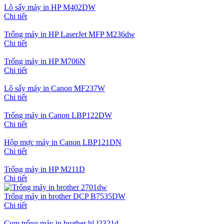
Lô sấy máy in HP M402DW
Chi tiết
Trống máy in HP LaserJet MFP M236dw
Chi tiết
Trống máy in HP M706N
Chi tiết
Lô sấy máy in Canon MF237W
Chi tiết
Trống máy in Canon LBP122DW
Chi tiết
Hộp mực máy in Canon LBP121DN
Chi tiết
Trống máy in HP M211D
Chi tiết
Trống máy in brother DCP B7535DW
Chi tiết
Cụm trống máy in brother hl-l2321d