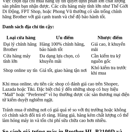
Việc chọn địa chỉ mua hàng uy tín quyết định phần lớn chất lượng
sản phẩm bạn nhận được. Các cửa hàng máy tính lớn như Thế Giới
Di Động, FPT Shop, hoặc Phong Vũ thường có sẵn trống chính
hãng Brother với giá cạnh tranh và chế độ bảo hành tốt.
Danh sách địa chỉ tin cậy:
Loại cửa hàng
Ưu điểm
Nhược điểm
Đại lý chính hãng
Hàng 100% chính hãng,
Giá cao, ít khuyến
Brother
bảo hành tốt
mãi
Cửa hàng máy
Đa dạng lựa chọn, có
Cần kiểm tra kỹ
tính lớn
khuyến mãi
nguồn gốc
Khó kiểm tra trước
Shop online uy tín
Giá tốt, giao hàng tận nơi
khi mua
Khi mua online, ưu tiên các shop có đánh giá cao trên Shopee,
Lazada hoặc Tiki. Đặc biệt chú ý đến những shop có huy hiệu
“Mall” hoặc “Preferred” vì họ thường được các sàn thương mại điện
tử kiểm duyệt nghiêm ngặt.
Tránh mua ở những nơi có giá quá rẻ so với thị trường hoặc không
có chính sách đổi trả rõ ràng. Hàng giả, hàng kém chất lượng có thể
làm hỏng máy in và tốn chi phí sửa chữa cao hơn nhiều.
So sánh giá trống máy in Brother HL-B2100D và