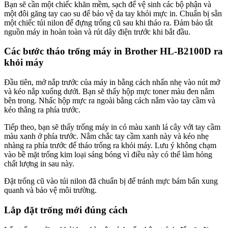
Bạn sẽ cần một chiếc khăn mềm, sạch để vệ sinh các bộ phận và
một đôi găng tay cao su để bảo vệ da tay khỏi mực in. Chuẩn bị sẵn
một chiếc túi nilon để đựng trống cũ sau khi tháo ra. Đảm bảo tắt
nguồn máy in hoàn toàn và rút dây điện trước khi bắt đầu.
Các bước tháo trống máy in Brother HL-B2100D ra
khỏi máy
Đầu tiên, mở nắp trước của máy in bằng cách nhấn nhẹ vào nút mở
và kéo nắp xuống dưới. Bạn sẽ thấy hộp mực toner màu đen nằm
bên trong. Nhấc hộp mực ra ngoài bằng cách nắm vào tay cầm và
kéo thẳng ra phía trước.
Tiếp theo, bạn sẽ thấy trống máy in có màu xanh lá cây với tay cầm
màu xanh ở phía trước. Nắm chắc tay cầm xanh này và kéo nhẹ
nhàng ra phía trước để tháo trống ra khỏi máy. Lưu ý không chạm
vào bề mặt trống kim loại sáng bóng vì điều này có thể làm hỏng
chất lượng in sau này.
Đặt trống cũ vào túi nilon đã chuẩn bị để tránh mực bám bẩn xung
quanh và bảo vệ môi trường.
Lắp đặt trống mới đúng cách