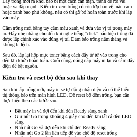
Lấy trống mới ra khỏi bao bì một cách cẩn thận, tránh để rơi vãi
hoặc va đập mạnh. Kiểm tra xem trống có còn lớp bảo vệ màu cam
hoặc xanh bao phủ không, nếu có thì gỡ bỏ hoàn toàn trước khi lắp
vào máy.
Cầm trống mới bằng tay cầm màu xanh và đưa vào vị trí trong máy
in. Đẩy nhẹ nhàng cho đến khi nghe tiếng “click” báo hiệu trống đã
được lắp chính xác vào đúng vị trí. Đảm bảo trống nằm thẳng và
không bị lệch.
Sau đó, lắp lại hộp mực toner bằng cách đẩy từ từ vào trong cho
đến khi khớp hoàn toàn. Cuối cùng, đóng nắp máy in lại và cắm dây
điện để bật nguồn.
Kiểm tra và reset bộ đếm sau khi thay
Sau khi lắp trống mới, máy in sẽ tự động nhận diện và có thể hiển
thị thông báo trên màn hình LED. Để reset bộ đếm trống, bạn cần
thực hiện theo các bước sau:
Bật máy in và đợi đến khi đèn Ready sáng xanh
Giữ nút Go trong khoảng 4 giây cho đến khi tất cả đèn LED
sáng
Nhả nút Go và đợi đến khi chỉ đèn Ready sáng
Nhấn nút Go 2 lần liên tiếp để vào chế độ reset trống