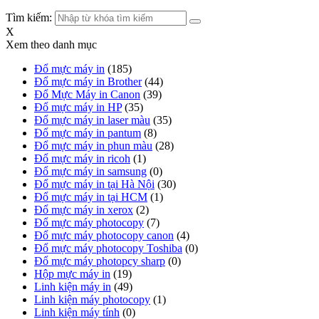
Tìm kiếm:
X
Xem theo danh mục
Đổ mực máy in
(185)
Đổ mực máy in Brother
(44)
Đổ Mực Máy in Canon
(39)
Đổ mực máy in HP
(35)
Đổ mực máy in laser màu
(35)
Đổ mực máy in pantum
(8)
Đổ mực máy in phun màu
(28)
Đổ mực máy in ricoh
(1)
Đổ mực máy in samsung
(0)
Đổ mực máy in tại Hà Nội
(30)
Đổ mực máy in tại HCM
(1)
Đổ mực máy in xerox
(2)
Đổ mực máy photocopy
(7)
Đổ mực máy photocopy canon
(4)
Đổ mực máy photocopy Toshiba
(0)
Đổ mực máy photopcy sharp
(0)
Hộp mực máy in
(19)
Linh kiện máy in
(49)
Linh kiện máy photocopy
(1)
Linh kiện máy tính
(0)