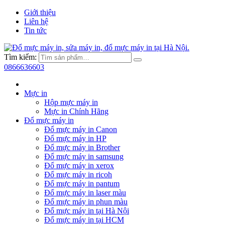
Giới thiệu
Liên hệ
Tin tức
Tìm kiếm:
0866636603
Mực in
Hộp mực máy in
Mực in Chính Hãng
Đổ mực máy in
Đổ mực máy in Canon
Đổ mực máy in HP
Đổ mực máy in Brother
Đổ mực máy in samsung
Đổ mực máy in xerox
Đổ mực máy in ricoh
Đổ mực máy in pantum
Đổ mực máy in laser màu
Đổ mực máy in phun màu
Đổ mực máy in tại Hà Nội
Đổ mực máy in tại HCM