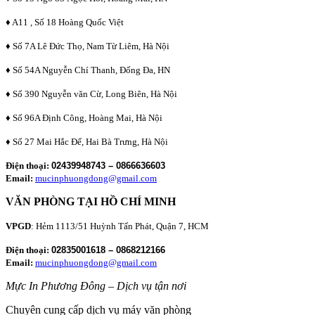
♦ A11 , Số 18 Hoàng Quốc Việt
♦ Số 7A Lê Đức Thọ, Nam Từ Liêm, Hà Nội
♦ Số 54A Nguyễn Chí Thanh, Đống Đa, HN
♦ Số 390 Nguyễn văn Cừ, Long Biên, Hà Nội
♦ Số 96A Định Công, Hoàng Mai, Hà Nội
♦ Số 27 Mai Hắc Đế, Hai Bà Trưng, Hà Nội
Điện thoại:
02439948743 – 0866636603
Email:
mucinphuongdong@gmail.com
VĂN PHÒNG TẠI HỒ CHÍ MINH
VPGD
: Hẻm 1113/51 Huỳnh Tấn Phát, Quận 7, HCM
Điện thoại:
02835001618 – 0868212166
Email:
mucinphuongdong@gmail.com
Mực In Phương Đông – Dịch vụ tận nơi
Chuyên cung cấp dịch vụ máy văn phòng