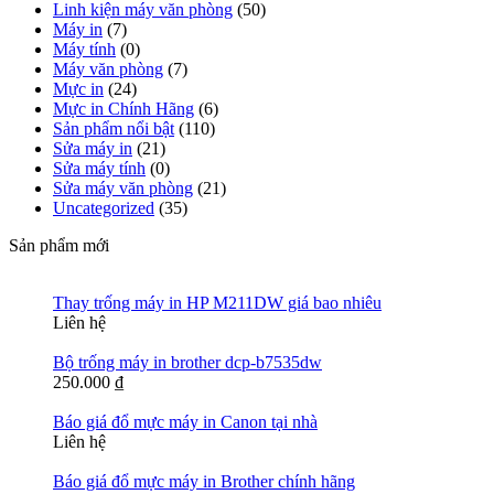
Linh kiện máy văn phòng
(50)
Máy in
(7)
Máy tính
(0)
Máy văn phòng
(7)
Mực in
(24)
Mực in Chính Hãng
(6)
Sản phẩm nổi bật
(110)
Sửa máy in
(21)
Sửa máy tính
(0)
Sửa máy văn phòng
(21)
Uncategorized
(35)
Sản phẩm mới
Thay trống máy in HP M211DW giá bao nhiêu
Liên hệ
Bộ trống máy in brother dcp-b7535dw
250.000
₫
Báo giá đổ mực máy in Canon tại nhà
Liên hệ
Báo giá đổ mực máy in Brother chính hãng