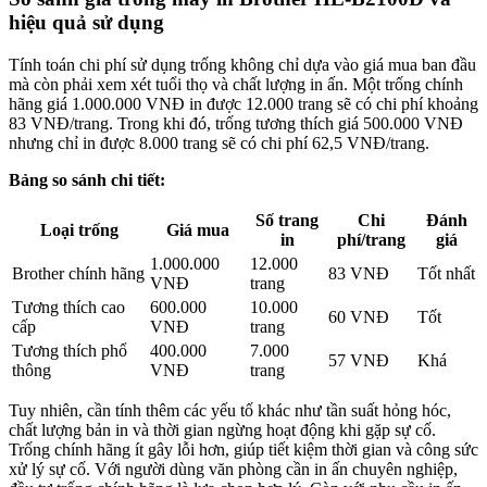
hiệu quả sử dụng
Tính toán chi phí sử dụng trống không chỉ dựa vào giá mua ban đầu
mà còn phải xem xét tuổi thọ và chất lượng in ấn. Một trống chính
hãng giá 1.000.000 VNĐ in được 12.000 trang sẽ có chi phí khoảng
83 VNĐ/trang. Trong khi đó, trống tương thích giá 500.000 VNĐ
nhưng chỉ in được 8.000 trang sẽ có chi phí 62,5 VNĐ/trang.
Bảng so sánh chi tiết:
Số trang
Chi
Đánh
Loại trống
Giá mua
in
phí/trang
giá
1.000.000
12.000
Brother chính hãng
83 VNĐ
Tốt nhất
VNĐ
trang
Tương thích cao
600.000
10.000
60 VNĐ
Tốt
cấp
VNĐ
trang
Tương thích phổ
400.000
7.000
57 VNĐ
Khá
thông
VNĐ
trang
Tuy nhiên, cần tính thêm các yếu tố khác như tần suất hỏng hóc,
chất lượng bản in và thời gian ngừng hoạt động khi gặp sự cố.
Trống chính hãng ít gây lỗi hơn, giúp tiết kiệm thời gian và công sức
xử lý sự cố. Với người dùng văn phòng cần in ấn chuyên nghiệp,