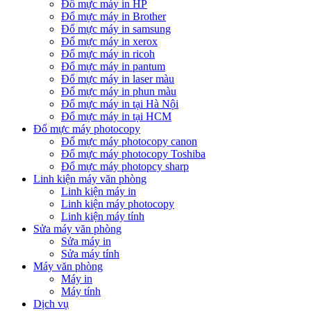
Đổ mực máy in HP
Đổ mực máy in Brother
Đổ mực máy in samsung
Đổ mực máy in xerox
Đổ mực máy in ricoh
Đổ mực máy in pantum
Đổ mực máy in laser màu
Đổ mực máy in phun màu
Đổ mực máy in tại Hà Nội
Đổ mực máy in tại HCM
Đổ mực máy photocopy
Đổ mực máy photocopy canon
Đổ mực máy photocopy Toshiba
Đổ mực máy photopcy sharp
Linh kiện máy văn phòng
Linh kiện máy in
Linh kiện máy photocopy
Linh kiện máy tính
Sửa máy văn phòng
Sửa máy in
Sửa máy tính
Máy văn phòng
Máy in
Máy tính
Dịch vụ