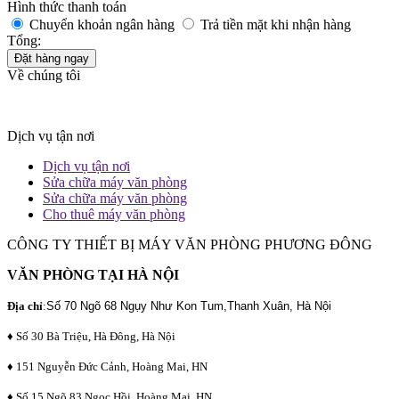
Hình thức thanh toán
Chuyển khoản ngân hàng
Trả tiền mặt khi nhận hàng
Tổng:
Đặt hàng ngay
Về chúng tôi
Dịch vụ tận nơi
Dịch vụ tận nơi
Sửa chữa máy văn phòng
Sửa chữa máy văn phòng
Cho thuê máy văn phòng
CÔNG TY THIẾT BỊ MÁY VĂN PHÒNG PHƯƠNG ĐÔNG
VĂN PHÒNG TẠI HÀ NỘI
Địa chỉ
:
Số 70 Ngõ 68 Ngụy Như Kon Tum,Thanh Xuân, Hà Nội
♦ Số 30 Bà Triệu, Hà Đông, Hà Nội
♦ 151 Nguyễn Đức Cảnh, Hoàng Mai, HN
♦ Số 15 Ngõ 83 Ngọc Hồi, Hoàng Mai, HN