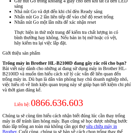
Giữ nút Go trong khoảng 4 giây cho đến khi tất cả đèn LED
sáng
Nhả nút Go và đợi đến khi chỉ đèn Ready sáng
Nhấn nút Go 2 lần liên tiếp để vào chế độ reset trống
Nhấn nút Go một lần nữa để xác nhận reset
Thực hiện in thử một trang để kiểm tra chất lượng in có
bình thường hay không. Nếu bản in bị mờ hoặc có vệt,
hãy kiểm tra lại việc lắp đặt.
Giới thiệu sản phẩm
Trống máy in Brother HL-B2100D đang gây rắc rối cho bạn?
Bài viết này dành cho những ai đang sử dụng máy in Brother HL-
B2100D và muốn tìm hiểu cách xử lý các vấn đề liên quan đến
trống máy in. Dù bạn là dân văn phòng hay chủ doanh nghiệp nhỏ,
việc hiểu rõ về linh kiện quan trọng này sẽ giúp bạn tiết kiệm chi phí
và thời gian đáng kể.
0866.636.603
Liên hệ:
Chúng ta sẽ cùng tìm hiểu cách nhận biết đúng lúc cần thay trống
máy in để tránh làm hỏng máy. Bạn cũng sẽ học được những bước
tháo lắp trống an toàn mà không cần gọi thợ
sửa chữa máy in
Brother
. Cuối cùng, chúng ta sẽ bàn về cách chọn trống thay thế