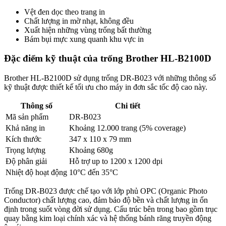
Vệt đen dọc theo trang in
Chất lượng in mờ nhạt, không đều
Xuất hiện những vùng trống bất thường
Bám bụi mực xung quanh khu vực in
Đặc điểm kỹ thuật của trống Brother HL-B2100D
Brother HL-B2100D sử dụng trống DR-B023 với những thông số
kỹ thuật được thiết kế tối ưu cho máy in đơn sắc tốc độ cao này.
Thông số
Chi tiết
Mã sản phẩm
DR-B023
Khả năng in
Khoảng 12.000 trang (5% coverage)
Kích thước
347 x 110 x 79 mm
Trọng lượng
Khoảng 680g
Độ phân giải
Hỗ trợ up to 1200 x 1200 dpi
Nhiệt độ hoạt động
10°C đến 35°C
Trống DR-B023 được chế tạo với lớp phủ OPC (Organic Photo
Conductor) chất lượng cao, đảm bảo độ bền và chất lượng in ổn
định trong suốt vòng đời sử dụng. Cấu trúc bên trong bao gồm trục
quay bằng kim loại chính xác và hệ thống bánh răng truyền động