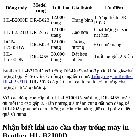
Model
Dòng máy
Tuổi thọ
Giá thành
Ưu điểm
trống
12.000
Tương thích DR-
HL-B2000D
DR-B023
Trung bình
trang
B023
12.000
Chất lượng in sắc
HL-L2321D
DR-2455
Cao hơn
trang
nét hơn
DCP-
12.000
Tương
DR-B023
Đa chức năng
B7535DW
trang
đương
HL-
30.000
Đắt hơn
DR-3455
Tuổi thọ gấp 2.5 lần
L5100DN
trang
nhiều
Brother HL-B2100D với trống DR-B023 nằm ở phân khúc giá-chất
lượng hợp lý. So với các dòng cùng tầm như.
Trống máy in Brother
HL-L2321D
, DR-B023 có giá thành cạnh tranh hơn nhưng chất
lượng in tương đương.
Với các dòng cao cấp như HL-L5100DN sử dụng DR-3455, mặc
dù tuổi thọ cao gấp 2.5 lần nhưng giá thành cũng đắt hơn đáng kể.
DR-B023 phù hợp cho những ai cần cân bằng giữa chi phí và hiệu
quả sử dụng.
Nhận biết khi nào cần thay trống máy in
Brother HL-B2100D