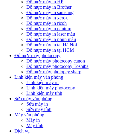
Đổ mực máy in HP
Đổ mực máy in Brother
Đổ mực máy in samsung
Đổ mực máy in xerox
Đổ mực máy in ricoh
Đổ mực máy in pantum
Đổ mực máy in laser màu
Đổ mực máy in phun màu
Đổ mực máy in tại Hà Nội
Đổ mực máy in tại HCM
Đổ mực máy photocopy
Đổ mực máy photocopy canon
Đổ mực máy photocopy Toshiba
Đổ mực máy photopcy sharp
Linh kiện máy văn phòng
Linh kiện máy in
Linh kiện máy photocopy
Linh kiện máy tính
Sửa máy văn phòng
Sửa máy in
Sửa máy tính
Máy văn phòng
Máy in
Máy tính
Dịch vụ