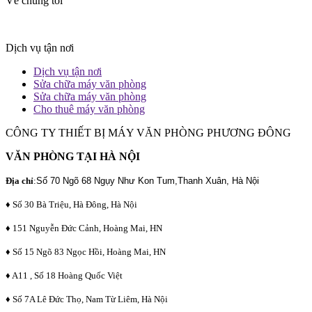
Về chúng tôi
Dịch vụ tận nơi
Dịch vụ tận nơi
Sửa chữa máy văn phòng
Sửa chữa máy văn phòng
Cho thuê máy văn phòng
CÔNG TY THIẾT BỊ MÁY VĂN PHÒNG PHƯƠNG ĐÔNG
VĂN PHÒNG TẠI HÀ NỘI
Địa chỉ
:
Số 70 Ngõ 68 Ngụy Như Kon Tum,Thanh Xuân, Hà Nội
♦ Số 30 Bà Triệu, Hà Đông, Hà Nội
♦ 151 Nguyễn Đức Cảnh, Hoàng Mai, HN
♦ Số 15 Ngõ 83 Ngọc Hồi, Hoàng Mai, HN
♦ A11 , Số 18 Hoàng Quốc Việt
♦ Số 7A Lê Đức Thọ, Nam Từ Liêm, Hà Nội