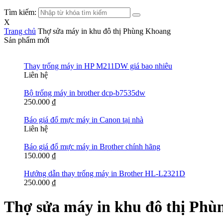
Tìm kiếm:
X
Trang chủ
Thợ sửa máy in khu đô thị Phùng Khoang
Sản phẩm mới
Thay trống máy in HP M211DW giá bao nhiêu
Liên hệ
Bộ trống máy in brother dcp-b7535dw
250.000
₫
Báo giá đổ mực máy in Canon tại nhà
Liên hệ
Báo giá đổ mực máy in Brother chính hãng
150.000
₫
Hướng dẫn thay trống máy in Brother HL-L2321D
250.000
₫
Thợ sửa máy in khu đô thị Ph