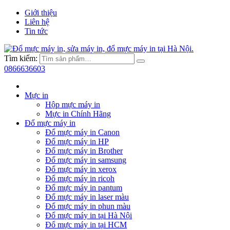
Giới thiệu
Liên hệ
Tin tức
Tìm kiếm:
0866636603
Mực in
Hộp mực máy in
Mực in Chính Hãng
Đổ mực máy in
Đổ mực máy in Canon
Đổ mực máy in HP
Đổ mực máy in Brother
Đổ mực máy in samsung
Đổ mực máy in xerox
Đổ mực máy in ricoh
Đổ mực máy in pantum
Đổ mực máy in laser màu
Đổ mực máy in phun màu
Đổ mực máy in tại Hà Nội
Đổ mực máy in tại HCM