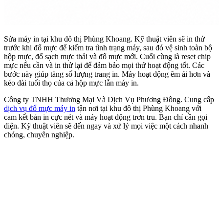
Sửa máy in tại khu đô thị Phùng Khoang. Kỹ thuật viên sẽ in thử
trước khi đổ mực để kiểm tra tình trạng máy, sau đó vệ sinh toàn bộ
hộp mực, đổ sạch mực thải và đổ mực mới. Cuối cùng là reset chip
mực nếu cần và in thử lại để đảm bảo mọi thứ hoạt động tốt. Các
bước này giúp tăng số lượng trang in. Máy hoạt động êm ái hơn và
kéo dài tuổi thọ của cả hộp mực lẫn máy in.
Công ty TNHH Thương Mại Và Dịch Vụ Phương Đông. Cung cấp
dịch vụ đổ mực máy in
tận nơi tại khu đô thị Phùng Khoang với
cam kết bản in cực nét và máy hoạt động trơn tru. Bạn chỉ cần gọi
điện. Kỹ thuật viên sẽ đến ngay và xử lý mọi việc một cách nhanh
chóng, chuyên nghiệp.