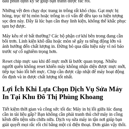
đầu phun định kỳ sẽ giúp bạn tránh được rắc rối.
Những vệt đen chạy dọc trang in trông rất khó chịu. Gạt mực bị
hỏng, trục từ bị mòn hoặc trống in có vấn đề đều tạo ra hiện tượng
sọc đen này. Đây là lúc bạn cần thay linh kiện, không thể khắc phục
tạm bợ được.
Máy kêu rè rè bất thường? Các bộ phận cơ khí bên trong đang cần
bôi trơn. Linh kiện khô dầu hoặc mòn sẽ gây ra tiếng động lớn và
ảnh hưởng đến chất lượng in. Đừng bỏ qua dấu hiệu này vì nó báo
trước sự cố nghiêm trọng hơn.
Reset chip mực sau khi đổ mực mới là bước quan trọng. Nhiều
người quên không reset khiến máy không nhận diện được mực mới,
tiếp tục báo lỗi hết mực. Chip cần được cập nhật để máy hoạt động
ổn định và in được chất lượng tốt nhất.
Lợi Ích Khi Lựa Chọn Dịch Vụ Sửa Máy
In Tại Khu Đô Thị Phùng Khoang
Tiết kiệm thời gian và công sức tối đa: Máy in bị lỗi giữa lúc đang
cần in tài liệu gấp? Bạn không cần phải tranh thủ chở máy in cồng
kềnh đến tiệm sửa chữa nữa. Dịch vụ sửa máy in tận nơi giúp bạn
giải quyết mọi rắc rối chỉ bằng một cú điện thoại. Đơn giản vậy thôi.