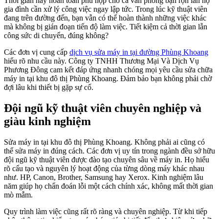
Thời gian này hoàn toàn phù hợp cho cả văn phòng bận rộn lẫn hộ
gia đình cần xử lý công việc ngay lập tức. Trong lúc kỹ thuật viên
đang trên đường đến, bạn vẫn có thể hoàn thành những việc khác
mà không bị gián đoạn tiến độ làm việc. Tiết kiệm cả thời gian lẫn
công sức di chuyển, đúng không?
Các đơn vị cung cấp
dịch vụ sửa máy in tại đường Phùng Khoang
hiểu rõ nhu cầu này. Công ty TNHH Thương Mại Và Dịch Vụ
Phương Đông cam kết đáp ứng nhanh chóng mọi yêu cầu sửa chữa
máy in tại khu đô thị Phùng Khoang. Đảm bảo bạn không phải chờ
đợi lâu khi thiết bị gặp sự cố.
Đội ngũ kỹ thuật viên chuyên nghiệp và
giàu kinh nghiệm
Sửa máy in tại khu đô thị Phùng Khoang. Không phải ai cũng có
thể sửa máy in đúng cách. Các đơn vị uy tín trong ngành đều sở hữu
đội ngũ kỹ thuật viên được đào tạo chuyên sâu về máy in. Họ hiểu
rõ cấu tạo và nguyên lý hoạt động của từng dòng máy khác nhau
như. HP, Canon, Brother, Samsung hay Xerox. Kinh nghiệm lâu
năm giúp họ chẩn đoán lỗi một cách chính xác, không mất thời gian
mò mẫm.
Quy trình làm việc cũng rất rõ ràng và chuyên nghiệp. Từ khi tiếp