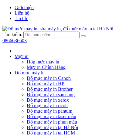
Giới thiệu
Liên hệ
Tin tức
Tìm kiếm:
0866636603
Mực in
Hộp mực máy in
Mực in Chính Hãng
Đổ mực máy in
Đổ mực máy in Canon
Đổ mực máy in HP
Đổ mực máy in Brother
Đổ mực máy in samsung
Đổ mực máy in xerox
Đổ mực máy in ricoh
Đổ mực máy in pantum
Đổ mực máy in laser màu
Đổ mực máy in phun màu
Đổ mực máy in tại Hà Nội
Đổ mực máy in tại HCM