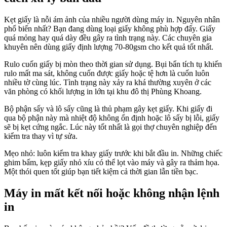
Kẹt giấy là nỗi ám ảnh của nhiều người dùng máy in. Nguyên nhân
phổ biến nhất? Bạn đang dùng loại giấy không phù hợp đấy. Giấy
quá mỏng hay quá dày đều gây ra tình trạng này. Các chuyên gia
khuyên nên dùng giấy định lượng 70-80gsm cho kết quả tốt nhất.
Rulo cuốn giấy bị mòn theo thời gian sử dụng. Bụi bẩn tích tụ khiến
rulo mất ma sát, không cuốn được giấy hoặc tệ hơn là cuốn luôn
nhiều tờ cùng lúc. Tình trạng này xảy ra khá thường xuyên ở các
văn phòng có khối lượng in lớn tại khu đô thị Phùng Khoang.
Bộ phận sấy và lô sấy cũng là thủ phạm gây kẹt giấy. Khi giấy đi
qua bộ phận này mà nhiệt độ không ổn định hoặc lô sấy bị lỗi, giấy
sẽ bị kẹt cứng ngắc. Lúc này tốt nhất là gọi thợ chuyên nghiệp đến
kiểm tra thay vì tự sửa.
Mẹo nhỏ: luôn kiểm tra khay giấy trước khi bắt đầu in. Những chiếc
ghim bấm, kẹp giấy nhỏ xíu có thể lọt vào máy và gây ra thảm họa.
Một thói quen tốt giúp bạn tiết kiệm cả thời gian lẫn tiền bạc.
Máy in mất kết nối hoặc không nhận lệnh
in