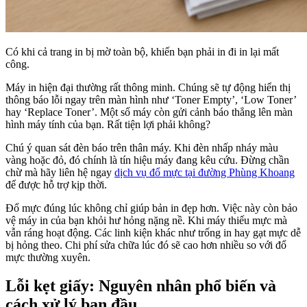
Có khi cả trang in bị mờ toàn bộ, khiến bạn phải in đi in lại mất
công.
Máy in hiện đại thường rất thông minh. Chúng sẽ tự động hiển thị
thông báo lỗi ngay trên màn hình như ‘Toner Empty’, ‘Low Toner’
hay ‘Replace Toner’. Một số máy còn gửi cảnh báo thẳng lên màn
hình máy tính của bạn. Rất tiện lợi phải không?
Chú ý quan sát đèn báo trên thân máy. Khi đèn nhấp nháy màu
vàng hoặc đỏ, đó chính là tín hiệu máy đang kêu cứu. Đừng chần
chừ mà hãy liên hệ ngay
dịch vụ đổ mực tại đường Phùng Khoang
để được hỗ trợ kịp thời.
Đổ mực đúng lúc không chỉ giúp bản in đẹp hơn. Việc này còn bảo
vệ máy in của bạn khỏi hư hỏng nặng nề. Khi máy thiếu mực mà
vẫn ráng hoạt động. Các linh kiện khác như trống in hay gạt mực dễ
bị hỏng theo. Chi phí sửa chữa lúc đó sẽ cao hơn nhiều so với đổ
mực thường xuyên.
Lỗi kẹt giấy: Nguyên nhân phổ biến và
cách xử lý ban đầu