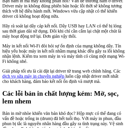
Bạn bấm in mà máy không phản hồi? Vấn đề thường nằm ở driver.
Driver máy in không đúng phiên bản hoặc lỗi thời sẽ không tương
thích với hệ điều hành mới. Windows vừa cập nhật có thể khiến
driver cũ không hoạt động nữa.
Hãy rà soát lại dây cáp kết nối. Dây USB hay LAN có thể bị lỏng
sau thời gian dài sử dụng. Đôi khi chỉ cần cắm lại chặt một chút là
máy hoạt động trở lại. Đơn giản vậy thôi.
Máy in kết nối Wi-Fi đòi hỏi sự ổn định của mạng không dây. Tín
hiệu yếu hoặc máy in kết nối nhầm mạng khác đều gây ra lỗi không
nhận lệnh. Kiểm tra xem máy in và máy tính có cùng một mạng Wi-
Fi không nhé.
Giải pháp tối ưu là cài đặt lại driver từ trang web chính hãng. Các
dịch vụ sửa máy in chuyên nghiệp
luôn cập nhật driver mới nhất
cho khách hàng, đảm bảo kết nối ổn định và mượt mà.
Các lỗi bản in chất lượng kém: Mờ, sọc,
lem nhem
Bản in mờ nhòe khiến văn bản khó đọc? Hộp mực có thể đang có
vấn đề hoặc trống in (drum) đã hết tuổi thọ. Với máy in phun, đầu
phun bị tắc là nguyên nhân hàng đầu gây ra tình trạng này. Vệ sinh