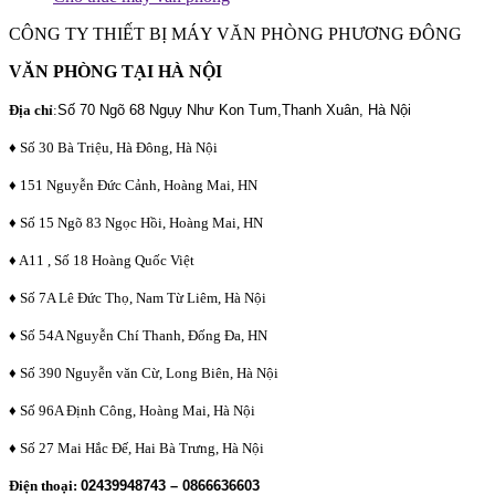
CÔNG TY THIẾT BỊ MÁY VĂN PHÒNG PHƯƠNG ĐÔNG
VĂN PHÒNG TẠI HÀ NỘI
Địa chỉ
:
Số 70 Ngõ 68 Ngụy Như Kon Tum,Thanh Xuân, Hà Nội
♦ Số 30 Bà Triệu, Hà Đông, Hà Nội
♦ 151 Nguyễn Đức Cảnh, Hoàng Mai, HN
♦ Số 15 Ngõ 83 Ngọc Hồi, Hoàng Mai, HN
♦ A11 , Số 18 Hoàng Quốc Việt
♦ Số 7A Lê Đức Thọ, Nam Từ Liêm, Hà Nội
♦ Số 54A Nguyễn Chí Thanh, Đống Đa, HN
♦ Số 390 Nguyễn văn Cừ, Long Biên, Hà Nội
♦ Số 96A Định Công, Hoàng Mai, Hà Nội
♦ Số 27 Mai Hắc Đế, Hai Bà Trưng, Hà Nội
Điện thoại:
02439948743 – 0866636603