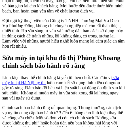
nhận thông tin, kiểm tra máy, báo giá chi tiết đến thực hiện sửa chữa
và bàn giao lại cho khách hàng. Mọi bước đều được thực hiện minh
bạch, bạn hoàn toàn yên tâm về chất lượng dịch vụ.
Đội ngũ kỹ thuật viên của Công ty TNHH Thương Mại Và Dịch
Vụ Phương Đông không chỉ chuyên nghiệp mà còn rất thân thiện,
nhiệt tình. Họ sẵn sàng tư vấn và hướng dẫn bạn cách sử dụng máy
in đúng cách để tránh những lỗi không đáng có trong tương lai.
Làm việc với những người hiểu nghề luôn mang lại cảm giác an tâm
hơn rất nhiều.
Sửa máy in tại khu đô thị Phùng Khoang
chính sách bảo hành rõ ràng
Linh kiện thay thế chính hãng là yếu tố then chốt. Các đơn vị
sửa
máy in tại Hà Nội uy tín
luôn cam kết sử dụng linh kiện có nguồn
gốc rõ ràng. Đảm bảo độ bền và hiệu suất hoạt động ổn định sau khi
sửa chữa. Không ai muốn máy in vừa sửa xong đã lại hỏng ngay
sau vài ngày sử dụng.
Chính sách bảo hành cũng rất quan trọng. Thông thường, các dịch
vụ uy tín cung cấp bảo hành từ 3 đến 6 tháng cho linh kiện thay thế
và công sửa chữa. Một số đơn vị còn có chính sách “không sửa
được không thu phí” hoặc hoàn tiền nếu bạn không hài lòng với