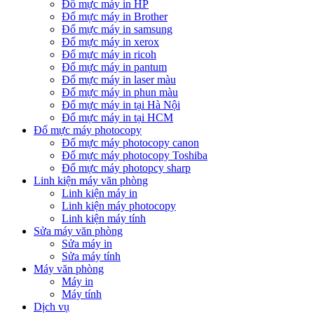
Đổ mực máy in HP
Đổ mực máy in Brother
Đổ mực máy in samsung
Đổ mực máy in xerox
Đổ mực máy in ricoh
Đổ mực máy in pantum
Đổ mực máy in laser màu
Đổ mực máy in phun màu
Đổ mực máy in tại Hà Nội
Đổ mực máy in tại HCM
Đổ mực máy photocopy
Đổ mực máy photocopy canon
Đổ mực máy photocopy Toshiba
Đổ mực máy photopcy sharp
Linh kiện máy văn phòng
Linh kiện máy in
Linh kiện máy photocopy
Linh kiện máy tính
Sửa máy văn phòng
Sửa máy in
Sửa máy tính
Máy văn phòng
Máy in
Máy tính
Dịch vụ