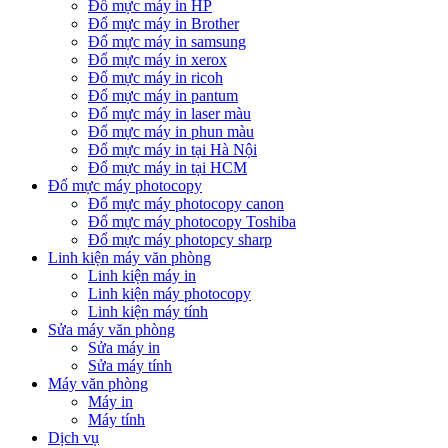
Đổ mực máy in HP
Đổ mực máy in Brother
Đổ mực máy in samsung
Đổ mực máy in xerox
Đổ mực máy in ricoh
Đổ mực máy in pantum
Đổ mực máy in laser màu
Đổ mực máy in phun màu
Đổ mực máy in tại Hà Nội
Đổ mực máy in tại HCM
Đổ mực máy photocopy
Đổ mực máy photocopy canon
Đổ mực máy photocopy Toshiba
Đổ mực máy photopcy sharp
Linh kiện máy văn phòng
Linh kiện máy in
Linh kiện máy photocopy
Linh kiện máy tính
Sửa máy văn phòng
Sửa máy in
Sửa máy tính
Máy văn phòng
Máy in
Máy tính
Dịch vụ