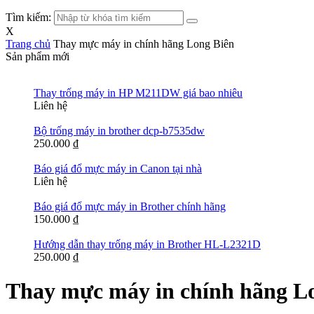
Tìm kiếm:
X
Trang chủ
Thay mực máy in chính hãng Long Biên
Sản phẩm mới
Thay trống máy in HP M211DW giá bao nhiêu
Liên hệ
Bộ trống máy in brother dcp-b7535dw
250.000
₫
Báo giá đổ mực máy in Canon tại nhà
Liên hệ
Báo giá đổ mực máy in Brother chính hãng
150.000
₫
Hướng dẫn thay trống máy in Brother HL-L2321D
250.000
₫
Thay mực máy in chính hãng L