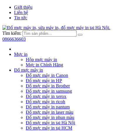
Giới thiệu
Liên hệ
Tin tức
Tìm kiếm:
0866636603
Mực in
Hộp mực máy in
Mực in Chính Hãng
Đổ mực máy in
Đổ mực máy in Canon
Đổ mực máy in HP
Đổ mực máy in Brother
Đổ mực máy in samsung
Đổ mực máy in xerox
Đổ mực máy in ricoh
Đổ mực máy in pantum
Đổ mực máy in laser màu
Đổ mực máy in phun màu
Đổ mực máy in tại Hà Nội
Đổ mực máy in tại HCM