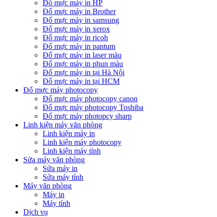
Đổ mực máy in HP
Đổ mực máy in Brother
Đổ mực máy in samsung
Đổ mực máy in xerox
Đổ mực máy in ricoh
Đổ mực máy in pantum
Đổ mực máy in laser màu
Đổ mực máy in phun màu
Đổ mực máy in tại Hà Nội
Đổ mực máy in tại HCM
Đổ mực máy photocopy
Đổ mực máy photocopy canon
Đổ mực máy photocopy Toshiba
Đổ mực máy photopcy sharp
Linh kiện máy văn phòng
Linh kiện máy in
Linh kiện máy photocopy
Linh kiện máy tính
Sửa máy văn phòng
Sửa máy in
Sửa máy tính
Máy văn phòng
Máy in
Máy tính
Dịch vụ