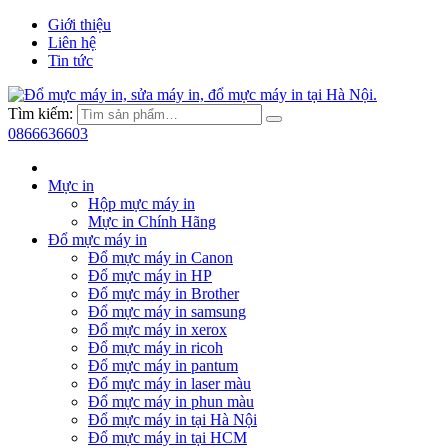
Giới thiệu
Liên hệ
Tin tức
Tìm kiếm:
0866636603
Mực in
Hộp mực máy in
Mực in Chính Hãng
Đổ mực máy in
Đổ mực máy in Canon
Đổ mực máy in HP
Đổ mực máy in Brother
Đổ mực máy in samsung
Đổ mực máy in xerox
Đổ mực máy in ricoh
Đổ mực máy in pantum
Đổ mực máy in laser màu
Đổ mực máy in phun màu
Đổ mực máy in tại Hà Nội
Đổ mực máy in tại HCM