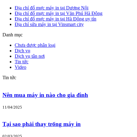
Địa chỉ đổ mực máy in tại Dương Nội
Địa chỉ đổ mực máy in tại Văn Phú Hà Đông
Địa chỉ đổ mực máy in tại Hà Đông uy tín
Địa chỉ sửa máy in tại Vinsmart city
Danh mục
Chưa được phân loại
Dịch vụ
Dịch vụ tân nơi
Tin tức
Video
Tin tức
Nên mua máy in nào cho gia đình
11/04/2025
Tại sao phải thay trống máy in
02/03/2025