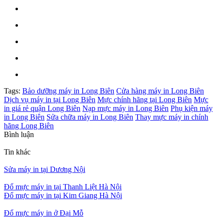
Tags:
Bảo dưỡng máy in Long Biên
Cửa hàng máy in Long Biên
Dịch vụ máy in tại Long Biên
Mực chính hãng tại Long Biên
Mực
in giá rẻ quận Long Biên
Nạp mực máy in Long Biên
Phụ kiện máy
in Long Biên
Sửa chữa máy in Long Biên
Thay mực máy in chính
hãng Long Biên
Bình luận
Tin khác
Sửa máy in tại Dương Nội
Đổ mực máy in tại Thanh Liệt Hà Nội
Đổ mực máy in tại Kim Giang Hà Nội
Đổ mực máy in ở Đại Mỗ