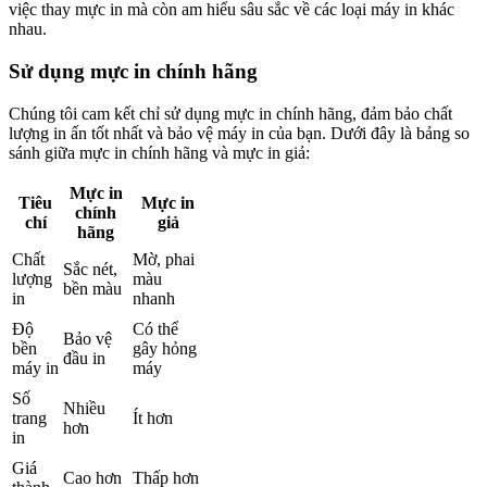
việc thay mực in mà còn am hiểu sâu sắc về các loại máy in khác
nhau.
Sử dụng mực in chính hãng
Chúng tôi cam kết chỉ sử dụng mực in chính hãng, đảm bảo chất
lượng in ấn tốt nhất và bảo vệ máy in của bạn. Dưới đây là bảng so
sánh giữa mực in chính hãng và mực in giả:
Mực in
Tiêu
Mực in
chính
chí
giả
hãng
Chất
Mờ, phai
Sắc nét,
lượng
màu
bền màu
in
nhanh
Độ
Có thể
Bảo vệ
bền
gây hỏng
đầu in
máy in
máy
Số
Nhiều
trang
Ít hơn
hơn
in
Giá
Cao hơn
Thấp hơn