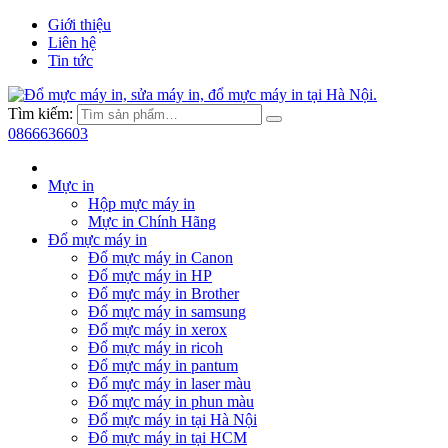
Giới thiệu
Liên hệ
Tin tức
Tìm kiếm:
0866636603
Mực in
Hộp mực máy in
Mực in Chính Hãng
Đổ mực máy in
Đổ mực máy in Canon
Đổ mực máy in HP
Đổ mực máy in Brother
Đổ mực máy in samsung
Đổ mực máy in xerox
Đổ mực máy in ricoh
Đổ mực máy in pantum
Đổ mực máy in laser màu
Đổ mực máy in phun màu
Đổ mực máy in tại Hà Nội
Đổ mực máy in tại HCM