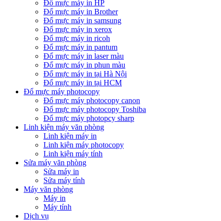
Đổ mực máy in HP
Đổ mực máy in Brother
Đổ mực máy in samsung
Đổ mực máy in xerox
Đổ mực máy in ricoh
Đổ mực máy in pantum
Đổ mực máy in laser màu
Đổ mực máy in phun màu
Đổ mực máy in tại Hà Nội
Đổ mực máy in tại HCM
Đổ mực máy photocopy
Đổ mực máy photocopy canon
Đổ mực máy photocopy Toshiba
Đổ mực máy photopcy sharp
Linh kiện máy văn phòng
Linh kiện máy in
Linh kiện máy photocopy
Linh kiện máy tính
Sửa máy văn phòng
Sửa máy in
Sửa máy tính
Máy văn phòng
Máy in
Máy tính
Dịch vụ