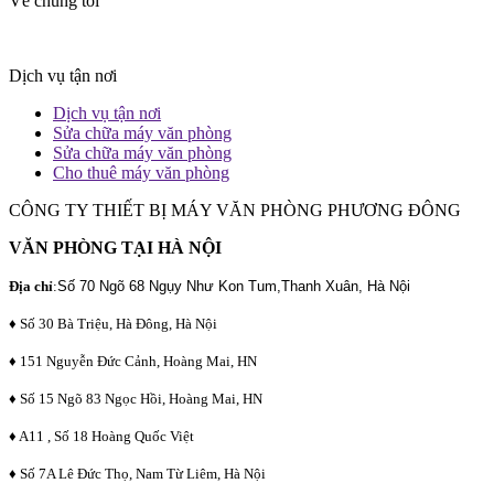
Về chúng tôi
Dịch vụ tận nơi
Dịch vụ tận nơi
Sửa chữa máy văn phòng
Sửa chữa máy văn phòng
Cho thuê máy văn phòng
CÔNG TY THIẾT BỊ MÁY VĂN PHÒNG PHƯƠNG ĐÔNG
VĂN PHÒNG TẠI HÀ NỘI
Địa chỉ
:
Số 70 Ngõ 68 Ngụy Như Kon Tum,Thanh Xuân, Hà Nội
♦ Số 30 Bà Triệu, Hà Đông, Hà Nội
♦ 151 Nguyễn Đức Cảnh, Hoàng Mai, HN
♦ Số 15 Ngõ 83 Ngọc Hồi, Hoàng Mai, HN
♦ A11 , Số 18 Hoàng Quốc Việt
♦ Số 7A Lê Đức Thọ, Nam Từ Liêm, Hà Nội