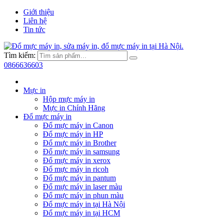
Giới thiệu
Liên hệ
Tin tức
Tìm kiếm:
0866636603
Mực in
Hộp mực máy in
Mực in Chính Hãng
Đổ mực máy in
Đổ mực máy in Canon
Đổ mực máy in HP
Đổ mực máy in Brother
Đổ mực máy in samsung
Đổ mực máy in xerox
Đổ mực máy in ricoh
Đổ mực máy in pantum
Đổ mực máy in laser màu
Đổ mực máy in phun màu
Đổ mực máy in tại Hà Nội
Đổ mực máy in tại HCM