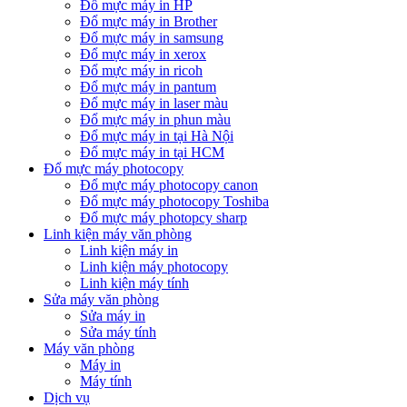
Đổ mực máy in HP
Đổ mực máy in Brother
Đổ mực máy in samsung
Đổ mực máy in xerox
Đổ mực máy in ricoh
Đổ mực máy in pantum
Đổ mực máy in laser màu
Đổ mực máy in phun màu
Đổ mực máy in tại Hà Nội
Đổ mực máy in tại HCM
Đổ mực máy photocopy
Đổ mực máy photocopy canon
Đổ mực máy photocopy Toshiba
Đổ mực máy photopcy sharp
Linh kiện máy văn phòng
Linh kiện máy in
Linh kiện máy photocopy
Linh kiện máy tính
Sửa máy văn phòng
Sửa máy in
Sửa máy tính
Máy văn phòng
Máy in
Máy tính
Dịch vụ