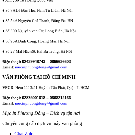
♦ A11 , Số 18 Hoàng Quốc Việt
♦ Số 7A Lê Đức Thọ, Nam Từ Liêm, Hà Nội
♦ Số 54A Nguyễn Chí Thanh, Đống Đa, HN
♦ Số 390 Nguyễn văn Cừ, Long Biên, Hà Nội
♦ Số 96A Định Công, Hoàng Mai, Hà Nội
♦ Số 27 Mai Hắc Đế, Hai Bà Trưng, Hà Nội
Điện thoại:
02439948743 – 0866636603
Email:
mucinphuongdong@gmail.com
VĂN PHÒNG TẠI HỒ CHÍ MINH
VPGD
: Hẻm 1113/51 Huỳnh Tấn Phát, Quận 7, HCM
Điện thoại:
02835001618 – 0868212166
Email:
mucinphuongdong@gmail.com
Mực In Phương Đông – Dịch vụ tận nơi
Chuyên cung cấp dịch vụ máy văn phòng
Chat Zalo