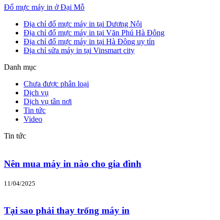
Đổ mực máy in ở Đại Mỗ
Địa chỉ đổ mực máy in tại Dương Nội
Địa chỉ đổ mực máy in tại Văn Phú Hà Đông
Địa chỉ đổ mực máy in tại Hà Đông uy tín
Địa chỉ sửa máy in tại Vinsmart city
Danh mục
Chưa được phân loại
Dịch vụ
Dịch vụ tân nơi
Tin tức
Video
Tin tức
Nên mua máy in nào cho gia đình
11/04/2025
Tại sao phải thay trống máy in