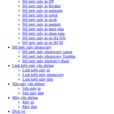
Đổ mực máy in HP
Đổ mực máy in Brother
Đổ mực máy in samsung
Đổ mực máy in xerox
Đổ mực máy in ricoh
Đổ mực máy in pantum
Đổ mực máy in laser màu
Đổ mực máy in phun màu
Đổ mực máy in tại Hà Nội
Đổ mực máy in tại HCM
Đổ mực máy photocopy
Đổ mực máy photocopy canon
Đổ mực máy photocopy Toshiba
Đổ mực máy photopcy sharp
Linh kiện máy văn phòng
Linh kiện máy in
Linh kiện máy photocopy
Linh kiện máy tính
Sửa máy văn phòng
Sửa máy in
Sửa máy tính
Máy văn phòng
Máy in
Máy tính
Dịch vụ