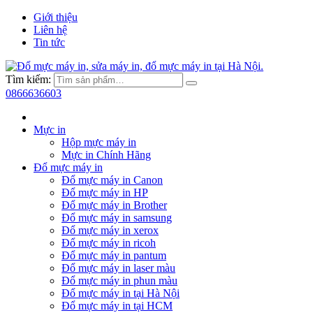
Giới thiệu
Liên hệ
Tin tức
Tìm kiếm:
0866636603
Mực in
Hộp mực máy in
Mực in Chính Hãng
Đổ mực máy in
Đổ mực máy in Canon
Đổ mực máy in HP
Đổ mực máy in Brother
Đổ mực máy in samsung
Đổ mực máy in xerox
Đổ mực máy in ricoh
Đổ mực máy in pantum
Đổ mực máy in laser màu
Đổ mực máy in phun màu
Đổ mực máy in tại Hà Nội
Đổ mực máy in tại HCM