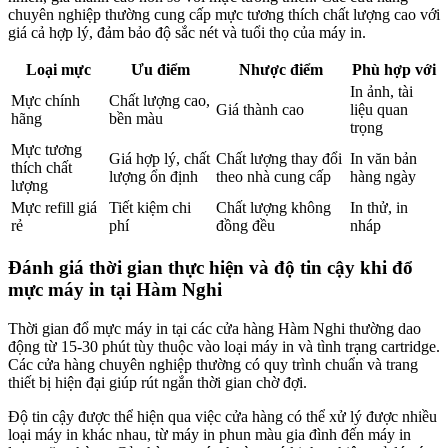
chuyên nghiệp thường cung cấp mực tương thích chất lượng cao với
giá cả hợp lý, đảm bảo độ sắc nét và tuổi thọ của máy in.
Loại mực
Ưu điểm
Nhược điểm
Phù hợp với
In ảnh, tài
Mực chính
Chất lượng cao,
Giá thành cao
liệu quan
hãng
bền màu
trọng
Mực tương
Giá hợp lý, chất
Chất lượng thay đổi
In văn bản
thích chất
lượng ổn định
theo nhà cung cấp
hàng ngày
lượng
Mực refill giá
Tiết kiệm chi
Chất lượng không
In thử, in
rẻ
phí
đồng đều
nháp
Đánh giá thời gian thực hiện và độ tin cậy khi đổ
mực máy in tại Hàm Nghi
Thời gian đổ mực máy in tại các cửa hàng Hàm Nghi thường dao
động từ 15-30 phút tùy thuộc vào loại máy in và tình trạng cartridge.
Các cửa hàng chuyên nghiệp thường có quy trình chuẩn và trang
thiết bị hiện đại giúp rút ngắn thời gian chờ đợi.
Độ tin cậy được thể hiện qua việc cửa hàng có thể xử lý được nhiều
loại máy in khác nhau, từ máy in phun màu gia đình đến máy in