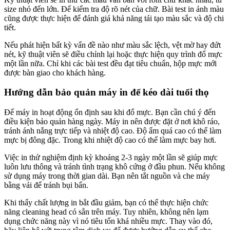
size nhỏ đến lớn. Để kiểm tra độ rõ nét của chữ. Bài test in ảnh màu
cũng được thực hiện để đánh giá khả năng tái tạo màu sắc và độ chi
tiết.
Nếu phát hiện bất kỳ vấn đề nào như màu sắc lệch, vệt mờ hay đứt
nét, kỹ thuật viên sẽ điều chỉnh lại hoặc thực hiện quy trình đổ mực
một lần nữa. Chỉ khi các bài test đều đạt tiêu chuẩn, hộp mực mới
được bàn giao cho khách hàng.
Hướng dẫn bảo quản máy in để kéo dài tuổi thọ
Để máy in hoạt động ổn định sau khi đổ mực. Bạn cần chú ý đến
điều kiện bảo quản hàng ngày. Máy in nên được đặt ở nơi khô ráo,
tránh ánh nắng trực tiếp và nhiệt độ cao. Độ ẩm quá cao có thể làm
mực bị đông đặc. Trong khi nhiệt độ cao có thể làm mực bay hơi.
Việc in thử nghiệm định kỳ khoảng 2-3 ngày một lần sẽ giúp mực
luôn lưu thông và tránh tình trạng khô cứng ở đầu phun. Nếu không
sử dụng máy trong thời gian dài. Bạn nên tắt nguồn và che máy
bằng vải để tránh bụi bẩn.
Khi thấy chất lượng in bắt đầu giảm, bạn có thể thực hiện chức
năng cleaning head có sẵn trên máy. Tuy nhiên, không nên lạm
dụng chức năng này vì nó tiêu tốn khá nhiều mực. Thay vào đó,