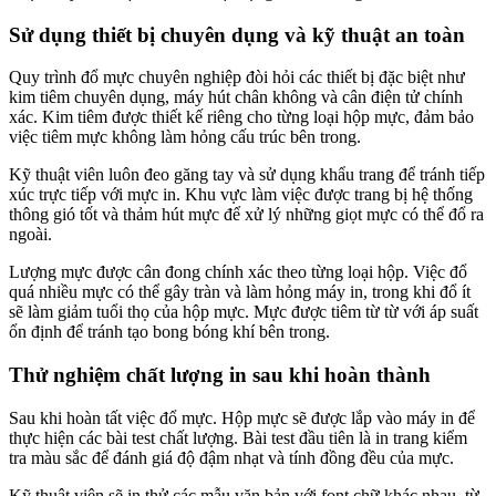
Sử dụng thiết bị chuyên dụng và kỹ thuật an toàn
Quy trình đổ mực chuyên nghiệp đòi hỏi các thiết bị đặc biệt như
kim tiêm chuyên dụng, máy hút chân không và cân điện tử chính
xác. Kim tiêm được thiết kế riêng cho từng loại hộp mực, đảm bảo
việc tiêm mực không làm hỏng cấu trúc bên trong.
Kỹ thuật viên luôn đeo găng tay và sử dụng khẩu trang để tránh tiếp
xúc trực tiếp với mực in. Khu vực làm việc được trang bị hệ thống
thông gió tốt và thảm hút mực để xử lý những giọt mực có thể đổ ra
ngoài.
Lượng mực được cân đong chính xác theo từng loại hộp. Việc đổ
quá nhiều mực có thể gây tràn và làm hỏng máy in, trong khi đổ ít
sẽ làm giảm tuổi thọ của hộp mực. Mực được tiêm từ từ với áp suất
ổn định để tránh tạo bong bóng khí bên trong.
Thử nghiệm chất lượng in sau khi hoàn thành
Sau khi hoàn tất việc đổ mực. Hộp mực sẽ được lắp vào máy in để
thực hiện các bài test chất lượng. Bài test đầu tiên là in trang kiểm
tra màu sắc để đánh giá độ đậm nhạt và tính đồng đều của mực.
Kỹ thuật viên sẽ in thử các mẫu văn bản với font chữ khác nhau, từ