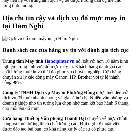
hãy liên hệ với trung tâm dịch vụ để được hướng dẫn cụ thể cho
từng tình huống.
Địa chỉ tin cậy và dịch vụ đổ mực máy in
tại Hàm Nghi
Danh sách các cửa hàng uy tín với đánh giá tích cực
Trung tâm Máy tính
Hanoipinter.vn
nổi bật với hơn 10 năm kinh
nghiệm trong lĩnh vực đổ mực máy in. Khách hàng đánh giá cao
chất lượng mực in và thái độ phục vụ chuyên nghiệp. Cửa hàng
chuyên xử lý các dòng máy Canon, HP, Brother với tỷ lệ thành
công 98%.
Công ty TNHH Dịch vụ Máy in Phương Đông
được biết đến với
dịch vụ đổ mực nhanh chóng và giá cả hợp lý. Nhiều văn phòng và
doanh nghiệp nhỏ tin tưởng lựa chọn nhờ cam kết bảo hành 6 tháng
cho mỗi lần đổ mực.
Cửa hàng Thiết bị Văn phòng Thành Đạt
chuyên về mực chính
hãng và mực tương thích chất lượng cao. Đội ngũ kỹ thuật viên
được đào tạo bài bản, có khả năng xử lý các sự cố phức tạp.