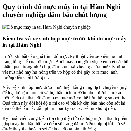
Quy trình đổ mực máy in tại Hàm Nghi
chuyên nghiệp đảm bảo chất lượng
Kiểm tra và vệ sinh hộp mực trước khi đổ mực máy
in tại Hàm Nghi
Trước khi bắt đầu quá trình đổ mực, kỹ thuật viên sẽ kiểm tra tình
trạng tổng thể của hộp mực. Bước này bao gồm việc xem xét các bộ
phận quan trọng như chip, đầu phun và khoang chứa mực. Những
vết nứt nhỏ hay hư hỏng trên vỏ hộp có thể gây rò rỉ mực, ảnh
hưởng đến chất lượng in.
Việc vệ sinh hộp mực được thực hiện bằng dung dịch chuyên dụng
để loại bỏ cặn mực cũ và bụi bẩn tích tụ. Đầu phun được làm sạch
một cách cẩn thận để đảm bảo mực mới có thể lưu thông smoothly.
Quá trình này đòi hỏi độ tỉ mỉ cao vì bất kỳ cặn bẩn nào còn sót lại
đều có thể làm tắc đầu phun hoặc tạo ra các vết in không đều.
Kỹ thuật viên cũng kiểm tra chip điện tử của hộp mực – thành phần
giúp máy in nhận biết và đếm số trang đã in. Nếu chip bị lỗi, nó sẽ
được thay thế hoặc reset để hoạt động bình thường.