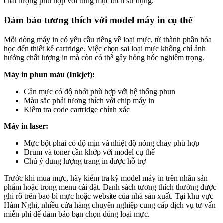
chất lượng phù hợp với từng mục đích sử dụng.
Đảm bảo tương thích với model máy in cụ thể
Mỗi dòng máy in có yêu cầu riêng về loại mực, từ thành phần hóa
học đến thiết kế cartridge. Việc chọn sai loại mực không chỉ ảnh
hưởng chất lượng in mà còn có thể gây hỏng hóc nghiêm trọng.
Máy in phun màu (Inkjet):
Cần mực có độ nhớt phù hợp với hệ thống phun
Màu sắc phải tương thích với chip máy in
Kiểm tra code cartridge chính xác
Máy in laser:
Mực bột phải có độ mịn và nhiệt độ nóng chảy phù hợp
Drum và toner cần khớp với model cụ thể
Chú ý dung lượng trang in được hỗ trợ
Trước khi mua mực, hãy kiểm tra kỹ model máy in trên nhãn sản
phẩm hoặc trong menu cài đặt. Danh sách tương thích thường được
ghi rõ trên bao bì mực hoặc website của nhà sản xuất. Tại khu vực
Hàm Nghi, nhiều cửa hàng chuyên nghiệp cung cấp dịch vụ tư vấn
miễn phí để đảm bảo bạn chọn đúng loại mực.