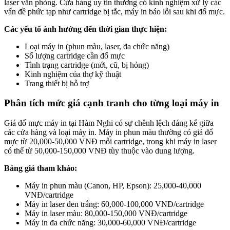
laser văn phòng. Cửa hàng uy tín thường có kinh nghiệm xử lý các
vấn đề phức tạp như cartridge bị tắc, máy in báo lỗi sau khi đổ mực.
Các yếu tố ảnh hưởng đến thời gian thực hiện:
Loại máy in (phun màu, laser, đa chức năng)
Số lượng cartridge cần đổ mực
Tình trạng cartridge (mới, cũ, bị hỏng)
Kinh nghiệm của thợ kỹ thuật
Trang thiết bị hỗ trợ
Phân tích mức giá cạnh tranh cho từng loại máy in
Giá đổ mực máy in tại Hàm Nghi có sự chênh lệch đáng kể giữa
các cửa hàng và loại máy in. Máy in phun màu thường có giá đổ
mực từ 20,000-50,000 VNĐ mỗi cartridge, trong khi máy in laser
có thể từ 50,000-150,000 VNĐ tùy thuộc vào dung lượng.
Bảng giá tham khảo:
Máy in phun màu (Canon, HP, Epson): 25,000-40,000
VNĐ/cartridge
Máy in laser đen trắng: 60,000-100,000 VNĐ/cartridge
Máy in laser màu: 80,000-150,000 VNĐ/cartridge
Máy in đa chức năng: 30,000-60,000 VNĐ/cartridge