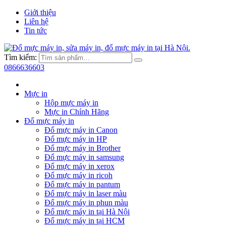
Giới thiệu
Liên hệ
Tin tức
Tìm kiếm:
0866636603
Mực in
Hộp mực máy in
Mực in Chính Hãng
Đổ mực máy in
Đổ mực máy in Canon
Đổ mực máy in HP
Đổ mực máy in Brother
Đổ mực máy in samsung
Đổ mực máy in xerox
Đổ mực máy in ricoh
Đổ mực máy in pantum
Đổ mực máy in laser màu
Đổ mực máy in phun màu
Đổ mực máy in tại Hà Nội
Đổ mực máy in tại HCM