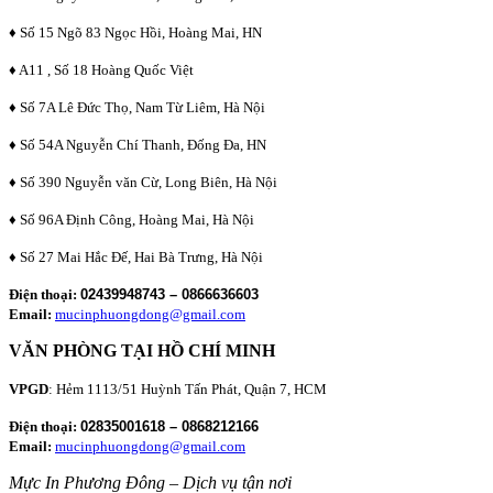
♦ Số 15 Ngõ 83 Ngọc Hồi, Hoàng Mai, HN
♦ A11 , Số 18 Hoàng Quốc Việt
♦ Số 7A Lê Đức Thọ, Nam Từ Liêm, Hà Nội
♦ Số 54A Nguyễn Chí Thanh, Đống Đa, HN
♦ Số 390 Nguyễn văn Cừ, Long Biên, Hà Nội
♦ Số 96A Định Công, Hoàng Mai, Hà Nội
♦ Số 27 Mai Hắc Đế, Hai Bà Trưng, Hà Nội
Điện thoại:
02439948743 – 0866636603
Email:
mucinphuongdong@gmail.com
VĂN PHÒNG TẠI HỒ CHÍ MINH
VPGD
: Hẻm 1113/51 Huỳnh Tấn Phát, Quận 7, HCM
Điện thoại:
02835001618 – 0868212166
Email:
mucinphuongdong@gmail.com
Mực In Phương Đông – Dịch vụ tận nơi