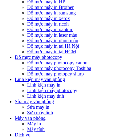
Đổ mực máy in HP
Đổ mực máy in Brother
Đổ mực máy in samsung
Đổ mực máy in xerox
Đổ mực máy in ricoh
Đổ mực máy in pantum
Đổ mực máy in laser màu
Đổ mực máy in phun màu
Đổ mực máy in tại Hà Nội
Đổ mực máy in tại HCM
Đổ mực máy photocopy
Đổ mực máy photocopy canon
Đổ mực máy photocopy Toshiba
Đổ mực máy photopcy sharp
Linh kiện máy văn phòng
Linh kiện máy in
Linh kiện máy photocopy
Linh kiện máy tính
Sửa máy văn phòng
Sửa máy in
Sửa máy tính
Máy văn phòng
Máy in
Máy tính
Dịch vụ