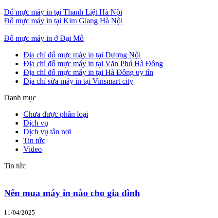
Đổ mực máy in tại Thanh Liệt Hà Nội
Đổ mực máy in tại Kim Giang Hà Nội
Đổ mực máy in ở Đại Mỗ
Địa chỉ đổ mực máy in tại Dương Nội
Địa chỉ đổ mực máy in tại Văn Phú Hà Đông
Địa chỉ đổ mực máy in tại Hà Đông uy tín
Địa chỉ sửa máy in tại Vinsmart city
Danh mục
Chưa được phân loại
Dịch vụ
Dịch vụ tân nơi
Tin tức
Video
Tin tức
Nên mua máy in nào cho gia đình
11/04/2025