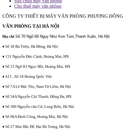
Sửa chữa máy văn phòng
Cho thuê máy văn phòng
CÔNG TY THIẾT BỊ MÁY VĂN PHÒNG PHƯƠNG ĐÔNG
VĂN PHÒNG TẠI HÀ NỘI
Địa chỉ
:
Số 70 Ngõ 68 Ngụy Như Kon Tum,Thanh Xuân, Hà Nội
♦ Số 30 Bà Triệu, Hà Đông, Hà Nội
♦ 151 Nguyễn Đức Cảnh, Hoàng Mai, HN
♦ Số 15 Ngõ 83 Ngọc Hồi, Hoàng Mai, HN
♦ A11 , Số 18 Hoàng Quốc Việt
♦ Số 7A Lê Đức Thọ, Nam Từ Liêm, Hà Nội
♦ Số 54A Nguyễn Chí Thanh, Đống Đa, HN
♦ Số 390 Nguyễn văn Cừ, Long Biên, Hà Nội
♦ Số 96A Định Công, Hoàng Mai, Hà Nội
♦ Số 27 Mai Hắc Đế, Hai Bà Trưng, Hà Nội