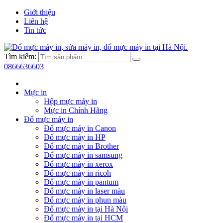
Giới thiệu
Liên hệ
Tin tức
Tìm kiếm:
0866636603
Mực in
Hộp mực máy in
Mực in Chính Hãng
Đổ mực máy in
Đổ mực máy in Canon
Đổ mực máy in HP
Đổ mực máy in Brother
Đổ mực máy in samsung
Đổ mực máy in xerox
Đổ mực máy in ricoh
Đổ mực máy in pantum
Đổ mực máy in laser màu
Đổ mực máy in phun màu
Đổ mực máy in tại Hà Nội
Đổ mực máy in tại HCM