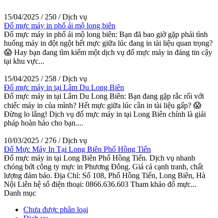
15/04/2025
/
250
/
Dịch vụ
Đổ mực máy in phố ái mộ long biên
Đổ mực máy in phố ái mộ long biên: Bạn đã bao giờ gặp phải tình
huống máy in đột ngột hết mực giữa lúc đang in tài liệu quan trọng?
😱 Hay bạn đang tìm kiếm một dịch vụ đổ mực máy in đáng tin cậy
tại khu vực...
15/04/2025
/
258
/
Dịch vụ
Đổ mực máy in tại Lâm Du Long Biên
Đổ mực máy in tại Lâm Du Long Biên: Bạn đang gặp rắc rối với
chiếc máy in của mình? Hết mực giữa lúc cần in tài liệu gấp? 😱
Đừng lo lắng! Dịch vụ đổ mực máy in tại Long Biên chính là giải
pháp hoàn hảo cho bạn....
10/03/2025
/
276
/
Dịch vụ
Đổ Mực Máy In Tại Long Biên Phố Hồng Tiến
Đổ mực máy in tại Long Biên Phố Hồng Tiến. Dịch vụ nhanh
chóng bởi công ty mực in Phương Đông. Giá cả cạnh tranh, chất
lượng đảm bảo. Địa Chỉ: Số 108, Phố Hồng Tiến, Long Biên, Hà
Nội Liên hệ số điện thoại: 0866.636.603 Tham khảo đổ mực...
Danh mục
Chưa được phân loại