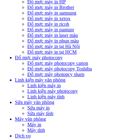
Đổ mực máy in HP
Đổ mực máy in Brother
Đổ mực máy in samsung
Đổ mực máy in xerox
Đổ mực máy in ricoh
Đổ mực máy in pantum
Đổ mực máy in laser màu
Đổ mực máy in phun màu
Đổ mực máy in tại Hà Nội
Đổ mực máy in tại HCM
Đổ mực máy photocopy
Đổ mực máy photocopy canon
Đổ mực máy photocopy Toshiba
Đổ mực máy photopcy sharp
Linh kiện máy văn phòng
Linh kiện máy in
Linh kiện máy photocopy
Linh kiện máy tính
Sửa máy văn phòng
Sửa máy in
Sửa máy tính
Máy văn phòng
Máy in
Máy tính
Dịch vụ