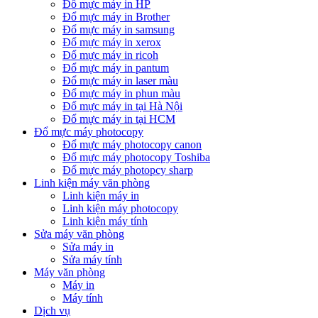
Đổ mực máy in HP
Đổ mực máy in Brother
Đổ mực máy in samsung
Đổ mực máy in xerox
Đổ mực máy in ricoh
Đổ mực máy in pantum
Đổ mực máy in laser màu
Đổ mực máy in phun màu
Đổ mực máy in tại Hà Nội
Đổ mực máy in tại HCM
Đổ mực máy photocopy
Đổ mực máy photocopy canon
Đổ mực máy photocopy Toshiba
Đổ mực máy photopcy sharp
Linh kiện máy văn phòng
Linh kiện máy in
Linh kiện máy photocopy
Linh kiện máy tính
Sửa máy văn phòng
Sửa máy in
Sửa máy tính
Máy văn phòng
Máy in
Máy tính
Dịch vụ