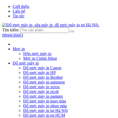
Giới thiệu
Liên hệ
Tin tức
Tìm kiếm:
0866636603
Mực in
Hộp mực máy in
Mực in Chính Hãng
Đổ mực máy in
Đổ mực máy in Canon
Đổ mực máy in HP
Đổ mực máy in Brother
Đổ mực máy in samsung
Đổ mực máy in xerox
Đổ mực máy in ricoh
Đổ mực máy in pantum
Đổ mực máy in laser màu
Đổ mực máy in phun màu
Đổ mực máy in tại Hà Nội
Đổ mực máy in tại HCM