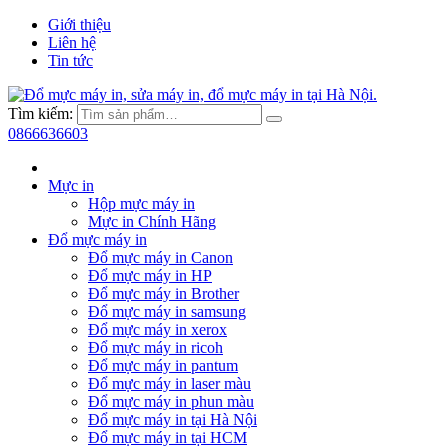
Giới thiệu
Liên hệ
Tin tức
Tìm kiếm:
0866636603
Mực in
Hộp mực máy in
Mực in Chính Hãng
Đổ mực máy in
Đổ mực máy in Canon
Đổ mực máy in HP
Đổ mực máy in Brother
Đổ mực máy in samsung
Đổ mực máy in xerox
Đổ mực máy in ricoh
Đổ mực máy in pantum
Đổ mực máy in laser màu
Đổ mực máy in phun màu
Đổ mực máy in tại Hà Nội
Đổ mực máy in tại HCM