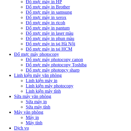
Đổ mực máy in HP
Đổ mực máy in Brother
Đổ mực máy in samsung
Đổ mực máy in xerox
Đổ mực máy in ricoh
Đổ mực máy in pantum
Đổ mực máy in laser màu
Đổ mực máy in phun màu
Đổ mực máy in tại Hà Nội
Đổ mực máy in tại HCM
Đổ mực máy photocopy
Đổ mực máy photocopy canon
Đổ mực máy photocopy Toshiba
Đổ mực máy photopcy sharp
Linh kiện máy văn phòng
Linh kiện máy in
Linh kiện máy photocopy
Linh kiện máy tính
Sửa máy văn phòng
Sửa máy in
Sửa máy tính
Máy văn phòng
Máy in
Máy tính
Dịch vụ