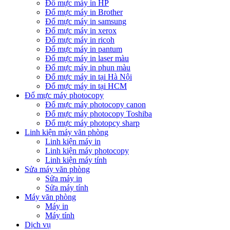
Đổ mực máy in HP
Đổ mực máy in Brother
Đổ mực máy in samsung
Đổ mực máy in xerox
Đổ mực máy in ricoh
Đổ mực máy in pantum
Đổ mực máy in laser màu
Đổ mực máy in phun màu
Đổ mực máy in tại Hà Nội
Đổ mực máy in tại HCM
Đổ mực máy photocopy
Đổ mực máy photocopy canon
Đổ mực máy photocopy Toshiba
Đổ mực máy photopcy sharp
Linh kiện máy văn phòng
Linh kiện máy in
Linh kiện máy photocopy
Linh kiện máy tính
Sửa máy văn phòng
Sửa máy in
Sửa máy tính
Máy văn phòng
Máy in
Máy tính
Dịch vụ