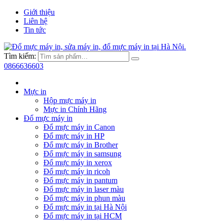
Giới thiệu
Liên hệ
Tin tức
Tìm kiếm:
0866636603
Mực in
Hộp mực máy in
Mực in Chính Hãng
Đổ mực máy in
Đổ mực máy in Canon
Đổ mực máy in HP
Đổ mực máy in Brother
Đổ mực máy in samsung
Đổ mực máy in xerox
Đổ mực máy in ricoh
Đổ mực máy in pantum
Đổ mực máy in laser màu
Đổ mực máy in phun màu
Đổ mực máy in tại Hà Nội
Đổ mực máy in tại HCM