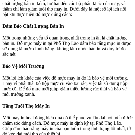
chất lượng bản in kém, hư hại đến các bộ phận khác của máy, và
thậm chí làm giảm tuổi thọ máy in. Dưới đây là một số lợi ích nổi
bật khi thực hiện đổ mực đúng cách:
Đảm Bảo Chất Lượng Bản In
Một trong những yếu tố quan trọng nhất trong in ấn là chất lượng
bản in. Đổ mực máy in tại Phố Thọ Lão đảm bảo rằng mực in được
sử dụng là mực chính hãng, không làm nhòe bản in và duy trì độ
sắc nét.
Bảo Vệ Môi Trường
Một lợi ích khác của việc đổ mực máy in đó là bảo vệ môi trường.
Thay vì phải thải bỏ hộp mực cũ vào bãi rác, việc tái sử dụng hộp
mực cũ. Để đổ mực mới giúp giảm thiểu lượng rác thải và bảo vệ
môi trường xanh.
Tăng Tuổi Thọ Máy In
Một máy in hoạt động hiệu quả có thể phục vụ lâu dài hơn nếu được
chăm sóc đúng cách. Đổ mực máy in định kỳ tại Phố Thọ Lão.
Giúp đảm bảo rằng máy in của bạn luôn trong tình trạng tốt nhất, từ
đó kéo dài tuổi thọ của thiết bị.