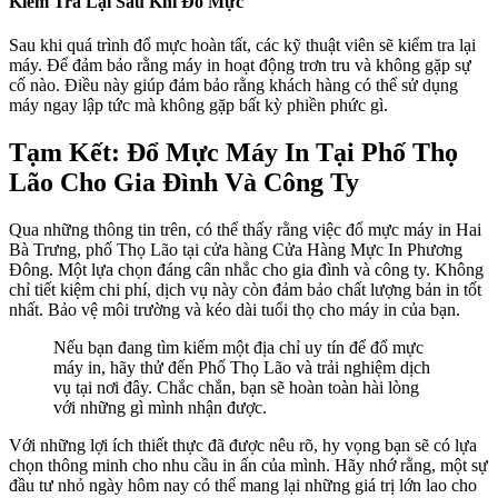
Kiểm Tra Lại Sau Khi Đổ Mực
Sau khi quá trình đổ mực hoàn tất, các kỹ thuật viên sẽ kiểm tra lại
máy. Để đảm bảo rằng máy in hoạt động trơn tru và không gặp sự
cố nào. Điều này giúp đảm bảo rằng khách hàng có thể sử dụng
máy ngay lập tức mà không gặp bất kỳ phiền phức gì.
Tạm Kết: Đổ Mực Máy In Tại Phố Thọ
Lão Cho Gia Đình Và Công Ty
Qua những thông tin trên, có thể thấy rằng việc đổ mực máy in Hai
Bà Trưng, phố Thọ Lão tại cửa hàng Cửa Hàng Mực In Phương
Đông. Một lựa chọn đáng cân nhắc cho gia đình và công ty. Không
chỉ tiết kiệm chi phí, dịch vụ này còn đảm bảo chất lượng bản in tốt
nhất. Bảo vệ môi trường và kéo dài tuổi thọ cho máy in của bạn.
Nếu bạn đang tìm kiếm một địa chỉ uy tín để đổ mực
máy in, hãy thử đến Phố Thọ Lão và trải nghiệm dịch
vụ tại nơi đây. Chắc chắn, bạn sẽ hoàn toàn hài lòng
với những gì mình nhận được.
Với những lợi ích thiết thực đã được nêu rõ, hy vọng bạn sẽ có lựa
chọn thông minh cho nhu cầu in ấn của mình. Hãy nhớ rằng, một sự
đầu tư nhỏ ngày hôm nay có thể mang lại những giá trị lớn lao cho