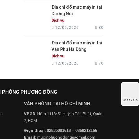
Địa chỉ đổ mực máy in tại
Dương Nội
Dịch vụ
12/06/2026
80
Địa chỉ đổ mực máy in tại
Văn Phú Hà Đông
Dịch vụ
12/06/2026
70
ĂN PHÒNG PHƯƠNG ĐÔNG
Chat Zalo
VĂN PHÒNG TẠI HỒ CHÍ MINH
on
VPGD
: Hẻm 1113/51 Huỳnh Tấn Phát, Quận
7, HCM
Điện thoại:
02835001618 – 0868212166
Email:
mucinphuongdong@gmail.com