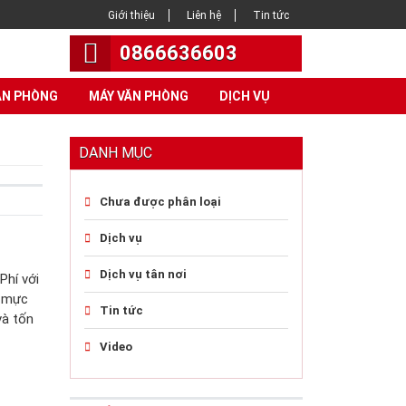
Giới thiệu
Liên hệ
Tin tức
0866636603
ĂN PHÒNG
MÁY VĂN PHÒNG
DỊCH VỤ
DANH MỤC
Chưa được phân loại
Dịch vụ
Dịch vụ tân nơi
Phí với
t mực
Tin tức
và tốn
Video