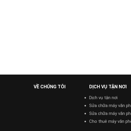
VỀ CHÚNG TÔI
DỊCH VỤ TẬN NƠI
Dịch vụ tận nơi
Sửa chữa máy văn p
Sửa chữa máy văn p
Cho thuê máy văn ph