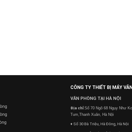
CÔNG TY THIẾT BỊ MÁY V
VĂN PHÒNG TẠI HÀ NỘI
hòng
Địa chỉ
:
Số 70 Ngõ 68 Ngụy Như K
hòng
Tum,Thanh Xuân, Hà Nội
òng
♦ Số 30 Bà Triệu, Hà Đông, Hà Nội