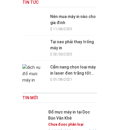
TIN TỨC
Nên mua máy in nào cho
gia đình
11/04/2025
Tại sao phải thay trống
máy in
02/03/2025
Cẩm nang chọn loại máy
in laser đen trắng tốt
cho văn phòng, gia đình
01/09/2021
TIN MỚI
Đổ mực máy in tại Dọc
Bún Văn Khê
Chưa được phân loại