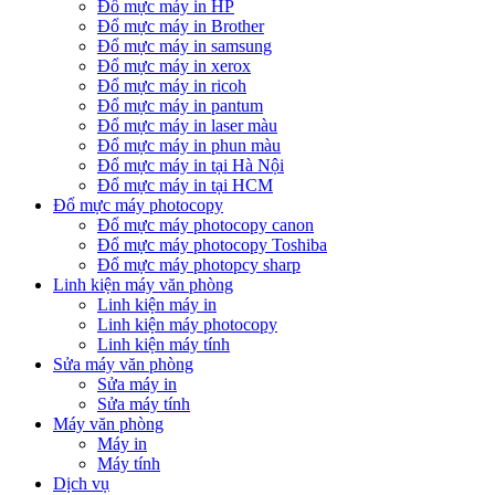
Đổ mực máy in HP
Đổ mực máy in Brother
Đổ mực máy in samsung
Đổ mực máy in xerox
Đổ mực máy in ricoh
Đổ mực máy in pantum
Đổ mực máy in laser màu
Đổ mực máy in phun màu
Đổ mực máy in tại Hà Nội
Đổ mực máy in tại HCM
Đổ mực máy photocopy
Đổ mực máy photocopy canon
Đổ mực máy photocopy Toshiba
Đổ mực máy photopcy sharp
Linh kiện máy văn phòng
Linh kiện máy in
Linh kiện máy photocopy
Linh kiện máy tính
Sửa máy văn phòng
Sửa máy in
Sửa máy tính
Máy văn phòng
Máy in
Máy tính
Dịch vụ