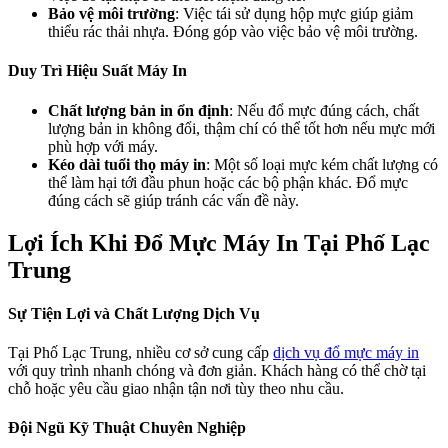
Bảo vệ môi trường
: Việc tái sử dụng hộp mực giúp giảm
thiểu rác thải nhựa. Đóng góp vào việc bảo vệ môi trường.
Duy Trì Hiệu Suất Máy In
Chất lượng bản in ổn định
: Nếu đổ mực đúng cách, chất
lượng bản in không đổi, thậm chí có thể tốt hơn nếu mực mới
phù hợp với máy.
Kéo dài tuổi thọ máy in
: Một số loại mực kém chất lượng có
thể làm hại tới đầu phun hoặc các bộ phận khác. Đổ mực
đúng cách sẽ giúp tránh các vấn đề này.
Lợi Ích Khi Đổ Mực Máy In Tại Phố Lạc
Trung
Sự Tiện Lợi và Chất Lượng Dịch Vụ
Tại Phố Lạc Trung, nhiều cơ sở cung cấp
dịch vụ đổ mực máy in
với quy trình nhanh chóng và đơn giản. Khách hàng có thể chờ tại
chỗ hoặc yêu cầu giao nhận tận nơi tùy theo nhu cầu.
Đội Ngũ Kỹ Thuật Chuyên Nghiệp