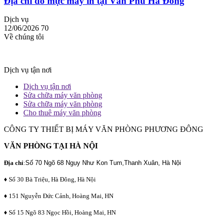
Địa chỉ đổ mực máy in tại Văn Phú Hà Đông
Dịch vụ
12/06/2026
70
Về chúng tôi
Dịch vụ tận nơi
Dịch vụ tận nơi
Sửa chữa máy văn phòng
Sửa chữa máy văn phòng
Cho thuê máy văn phòng
CÔNG TY THIẾT BỊ MÁY VĂN PHÒNG PHƯƠNG ĐÔNG
VĂN PHÒNG TẠI HÀ NỘI
Địa chỉ
:
Số 70 Ngõ 68 Ngụy Như Kon Tum,Thanh Xuân, Hà Nội
♦ Số 30 Bà Triệu, Hà Đông, Hà Nội
♦ 151 Nguyễn Đức Cảnh, Hoàng Mai, HN
♦ Số 15 Ngõ 83 Ngọc Hồi, Hoàng Mai, HN