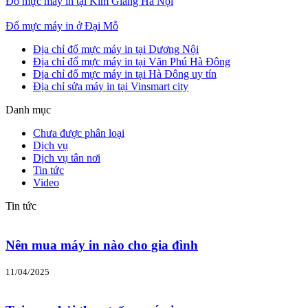
Đổ mực máy in tại Kim Giang Hà Nội
Đổ mực máy in ở Đại Mỗ
Địa chỉ đổ mực máy in tại Dương Nội
Địa chỉ đổ mực máy in tại Văn Phú Hà Đông
Địa chỉ đổ mực máy in tại Hà Đông uy tín
Địa chỉ sửa máy in tại Vinsmart city
Danh mục
Chưa được phân loại
Dịch vụ
Dịch vụ tân nơi
Tin tức
Video
Tin tức
Nên mua máy in nào cho gia đình
11/04/2025