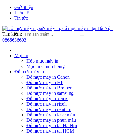
Giới thiệu
Liên hệ
Tin tức
Tìm kiếm:
0866636603
Mực in
Hộp mực máy in
Mực in Chính Hãng
Đổ mực máy in
Đổ mực máy in Canon
Đổ mực máy in HP
Đổ mực máy in Brother
Đổ mực máy in samsung
Đổ mực máy in xerox
Đổ mực máy in ricoh
Đổ mực máy in pantum
Đổ mực máy in laser màu
Đổ mực máy in phun màu
Đổ mực máy in tại Hà Nội
Đổ mực máy in tại HCM